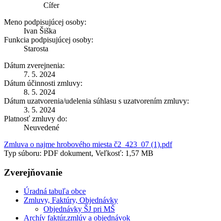
Cífer
Meno podpisujúcej osoby:
Ivan Šiška
Funkcia podpisujúcej osoby:
Starosta
Dátum zverejnenia:
7. 5. 2024
Dátum účinnosti zmluvy:
8. 5. 2024
Dátum uzatvorenia/udelenia súhlasu s uzatvorením zmluvy:
3. 5. 2024
Platnosť zmluvy do:
Neuvedené
Zmluva o najme hrobového miesta č2_423_07 (1).pdf
Typ súboru: PDF dokument, Veľkosť: 1,57 MB
Zverejňovanie
Úradná tabuľa obce
Zmluvy, Faktúry, Objednávky
Objednávky ŠJ pri MŠ
Archív faktúr,zmlúv a objednávok