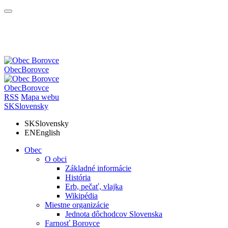
Obec
Borovce
Obec
Borovce
RSS
Mapa webu
SK
Slovensky
SK
Slovensky
EN
English
Obec
O obci
Základné informácie
História
Erb, pečať, vlajka
Wikipédia
Miestne organizácie
Jednota dôchodcov Slovenska
Farnosť Borovce