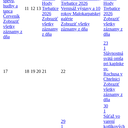
spevu,
Hody
Trebatice 2026
Hody
hudby a
11
12
13
Trebatice
Vernisáž výstavy a 10
Trebatice
tanca
2026
rokov Malokarpatskej
2026
Červeník
Zobraziť
galérie
Zobraziť
Zobraziť
všetky
Zobraziť všetky
všetky
všetky
záznamy
záznamy z dňa
záznamy z
záznamy z
z dňa
dňa
dňa
23
1
Slávnostná
svätá omša
pri kaplnke
sv.
17
18
19
20
21
22
Rochusa v
Chtelnici
Zobraziť
všetky
záznamy z
dňa
30
1
Súťaž vo
29
varení
1
kotlíkových