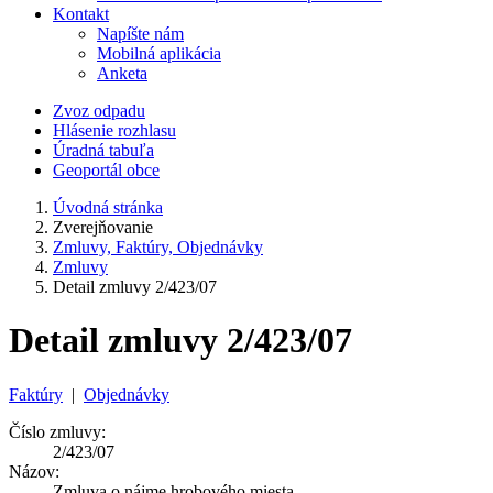
Kontakt
Napíšte nám
Mobilná aplikácia
Anketa
Zvoz odpadu
Hlásenie rozhlasu
Úradná tabuľa
Geoportál obce
Úvodná stránka
Zverejňovanie
Zmluvy, Faktúry, Objednávky
Zmluvy
Detail zmluvy 2/423/07
Detail zmluvy 2/423/07
Faktúry
|
Objednávky
Číslo zmluvy:
2/423/07
Názov:
Zmluva o nájme hrobového miesta