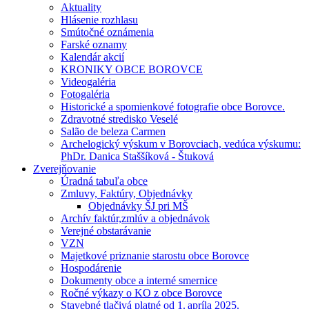
Aktuality
Hlásenie rozhlasu
Smútočné oznámenia
Farské oznamy
Kalendár akcií
KRONIKY OBCE BOROVCE
Videogaléria
Fotogaléria
Historické a spomienkové fotografie obce Borovce.
Zdravotné stredisko Veselé
Salão de beleza Carmen
Archelogický výskum v Borovciach, vedúca výskumu:
PhDr. Danica Staššíková - Štuková
Zverejňovanie
Úradná tabuľa obce
Zmluvy, Faktúry, Objednávky
Objednávky ŠJ pri MŠ
Archív faktúr,zmlúv a objednávok
Verejné obstarávanie
VZN
Majetkové priznanie starostu obce Borovce
Hospodárenie
Dokumenty obce a interné smernice
Ročné výkazy o KO z obce Borovce
Stavebné tlačivá platné od 1. apríla 2025.