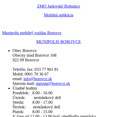
ZMO Jaslovské Bohunice
Mobilná aplikácia
Munipolis mobilný rozhlas Borovce
MUNIPOLIS BOROVCE
Obec Borovce
Obecny úrad Borovce 168
922 09 Borovce
Telefón, fax: 033 77 961 81
Mobil: 0901 70 36 07
email:
info@borovce.sk
Starosta mail:
starosta@borovce.sk
Úradné hodiny
Pondelok: 8.00 - 16.00
Útorok: nestránkový deň
Streda: 8.00 - 17.00
Štvrtok: nestránkový deň
Piatok: 8.00 - 15.00
V čase od 12.00 - 13.00 hod. obedňajšia prestávka