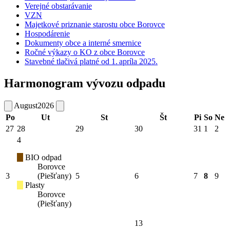
Verejné obstarávanie
VZN
Majetkové priznanie starostu obce Borovce
Hospodárenie
Dokumenty obce a interné smernice
Ročné výkazy o KO z obce Borovce
Stavebné tlačivá platné od 1. apríla 2025.
Harmonogram vývozu odpadu
August
2026
Po
Ut
St
Št
Pi
So
Ne
27
28
29
30
31
1
2
4
BIO odpad
Borovce
3
(Piešťany)
5
6
7
8
9
Plasty
Borovce
(Piešťany)
13