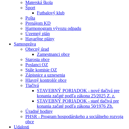
Materská škola
Šport
Futbalový klub
Pošta
Prenájom KD
Harmonogram vývozu odpadu
Územný plán
Havaríjne plány
Samospráva
Obecný úrad
Zamestnanci obce
Starosta obce
Poslanci OZ
Stále komisie OZ
Zápisnice a uznesenia
Hlavný kontrolór obce
Tlačivá
STAVEBNÝ PORIADOK - nové tlačivá pre
konania začaté podľa zákona 25⁄2025 Z. z.
STAVEBNÝ PORIADOK - staré tlačivá pre
konania začaté podľa zákona 50⁄1976 Zb.
Úradné hodiny
PHSR - Program hospodárskeho a sociálneho rozvoja
obce
Udalosti