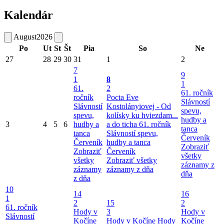
Kalendár
August
2026
Po
Ut
St
Št
Pia
So
Ne
27
28
29
30
31
1
2
7
9
1
8
1
61.
2
61. ročník
ročník
Pocta Eve
Slávností
Slávností
Kostolányiovej - Od
spevu,
spevu,
kolísky ku hviezdam...
hudby a
3
4
5
6
hudby a
a do ticha
61. ročník
tanca
tanca
Slávností spevu,
Červeník
Červeník
hudby a tanca
Zobraziť
Zobraziť
Červeník
všetky
všetky
Zobraziť všetky
záznamy z
záznamy
záznamy z dňa
dňa
z dňa
10
14
16
1
2
15
2
61. ročník
Hody v
3
Hody v
Slávností
Kočíne
Hody v Kočíne
Hody
Kočíne