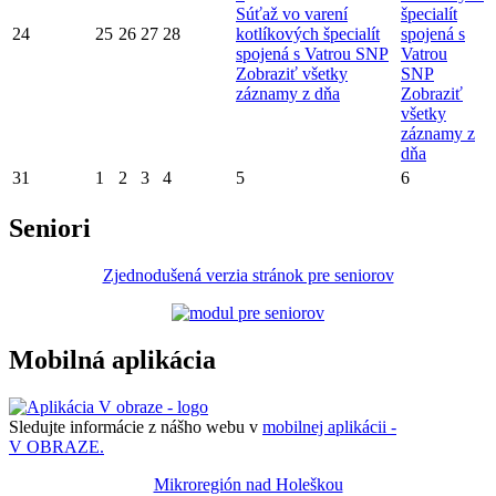
Súťaž vo varení
špecialít
24
25
26
27
28
kotlíkových špecialít
spojená s
spojená s Vatrou SNP
Vatrou
Zobraziť všetky
SNP
záznamy z dňa
Zobraziť
všetky
záznamy z
dňa
31
1
2
3
4
5
6
Seniori
Zjednodušená verzia stránok pre seniorov
Mobilná aplikácia
Sledujte informácie z nášho webu v
mobilnej aplikácii -
V OBRAZE.
Mikroregión nad Holeškou