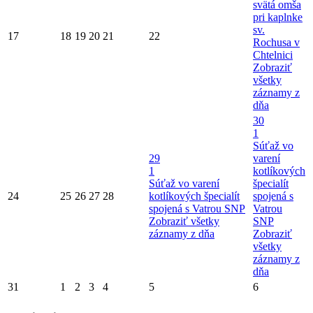
svätá omša
pri kaplnke
sv.
17
18
19
20
21
22
Rochusa v
Chtelnici
Zobraziť
všetky
záznamy z
dňa
30
1
Súťaž vo
29
varení
1
kotlíkových
Súťaž vo varení
špecialít
24
25
26
27
28
kotlíkových špecialít
spojená s
spojená s Vatrou SNP
Vatrou
Zobraziť všetky
SNP
záznamy z dňa
Zobraziť
všetky
záznamy z
dňa
31
1
2
3
4
5
6