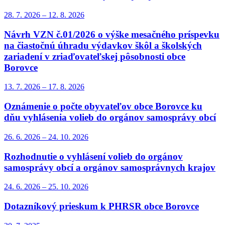
28. 7.
2026
–
12. 8.
2026
Návrh VZN č.01/2026 o výške mesačného príspevku
na čiastočnú úhradu výdavkov škôl a školských
zariadení v zriaďovateľskej pôsobnosti obce
Borovce
13. 7.
2026
–
17. 8.
2026
Oznámenie o počte obyvateľov obce Borovce ku
dňu vyhlásenia volieb do orgánov samosprávy obcí
26. 6.
2026
–
24. 10.
2026
Rozhodnutie o vyhlásení volieb do orgánov
samosprávy obcí a orgánov samosprávnych krajov
24. 6.
2026
–
25. 10.
2026
Dotazníkový prieskum k PHRSR obce Borovce