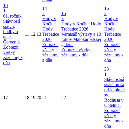
10
14
16
1
2
15
2
61. ročník
Hody v
3
Hody v
Slávností
Kočíne
Hody v Kočíne
Hody
Kočíne
spevu,
Hody
Trebatice 2026
Hody
hudby a
11
12
13
Trebatice
Vernisáž výstavy a 10
Trebatice
tanca
2026
rokov Malokarpatskej
2026
Červeník
Zobraziť
galérie
Zobraziť
Zobraziť
všetky
Zobraziť všetky
všetky
všetky
záznamy
záznamy z dňa
záznamy z
záznamy z
z dňa
dňa
dňa
23
1
Slávnostná
svätá omša
pri kaplnke
sv.
17
18
19
20
21
22
Rochusa v
Chtelnici
Zobraziť
všetky
záznamy z
dňa