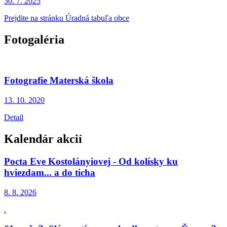
30. 7.
2025
Prejdite na stránku Úradná tabuľa obce
Fotogaléria
Fotografie Materská škola
13. 10.
2020
Detail
Kalendár akcií
Pocta Eve Kostolányiovej - Od kolísky ku
hviezdam... a do ticha
8. 8.
2026
.