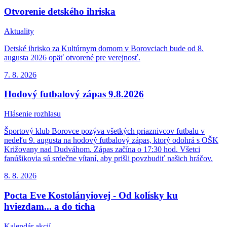
Otvorenie detského ihriska
Aktuality
Detské ihrisko za Kultúrnym domom v Borovciach bude od 8.
augusta 2026 opäť otvorené pre verejnosť.
7. 8.
2026
Hodový futbalový zápas 9.8.2026
Hlásenie rozhlasu
Športový klub Borovce pozýva všetkých priaznivcov futbalu v
nedeľu 9. augusta na hodový futbalový zápas, ktorý odohrá s OŠK
Križovany nad Dudváhom. Zápas začína o 17:30 hod. Všetci
fanúšikovia sú srdečne vítaní, aby prišli povzbudiť našich hráčov.
8. 8.
2026
Pocta Eve Kostolányiovej - Od kolísky ku
hviezdam... a do ticha
Kalendár akcií