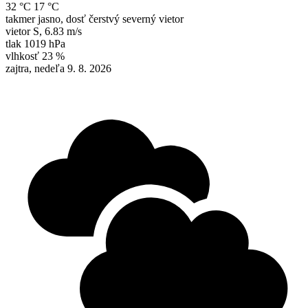
32 °C
17 °C
takmer jasno, dosť čerstvý severný vietor
vietor
S
,
6.83 m/s
tlak
1019 hPa
vlhkosť
23 %
zajtra, nedeľa 9. 8. 2026