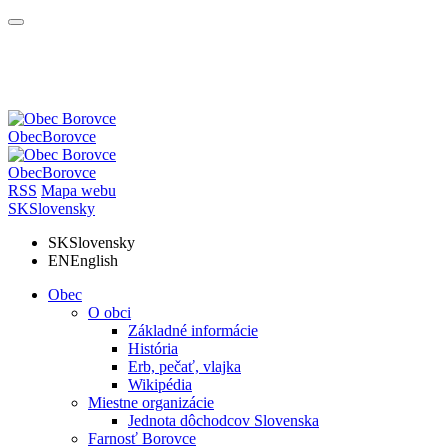
Obec
Borovce
Obec
Borovce
RSS
Mapa webu
SK
Slovensky
SK
Slovensky
EN
English
Obec
O obci
Základné informácie
História
Erb, pečať, vlajka
Wikipédia
Miestne organizácie
Jednota dôchodcov Slovenska
Farnosť Borovce