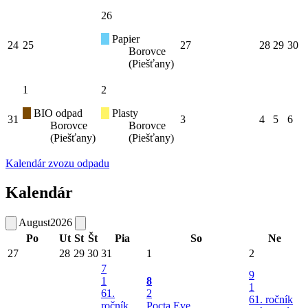
26
Papier
24
25
27
28
29
30
Borovce
(Piešťany)
1
2
BIO odpad
Plasty
31
3
4
5
6
Borovce
Borovce
(Piešťany)
(Piešťany)
Kalendár zvozu odpadu
Kalendár
August
2026
Po
Ut
St
Št
Pia
So
Ne
27
28
29
30
31
1
2
7
9
1
8
1
61.
2
61. ročník
ročník
Pocta Eve