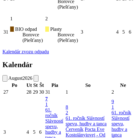
Borovce
(Piešťany)
1
2
BIO odpad
Plasty
31
3
4
5
6
Borovce
Borovce
(Piešťany)
(Piešťany)
Kalendár zvozu odpadu
Kalendár
August
2026
Po
Ut
St
Št
Pia
So
Ne
27
28
29
30
31
1
2
7
9
1
8
1
61.
2
61. ročník
ročník
61. ročník Slávností
Slávností
Slávností
spevu, hudby a tanca
spevu,
spevu,
Červeník
Pocta Eve
hudby a
3
4
5
6
hudby a
Kostolányiovej - Od
tanca
tanca