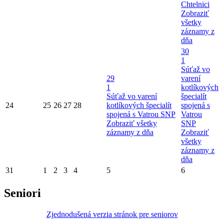
Chtelnici
Zobraziť
všetky
záznamy z
dňa
30
1
Súťaž vo
29
varení
1
kotlíkových
Súťaž vo varení
špecialít
24
25
26
27
28
kotlíkových špecialít
spojená s
spojená s Vatrou SNP
Vatrou
Zobraziť všetky
SNP
záznamy z dňa
Zobraziť
všetky
záznamy z
dňa
31
1
2
3
4
5
6
Seniori
Zjednodušená verzia stránok pre seniorov