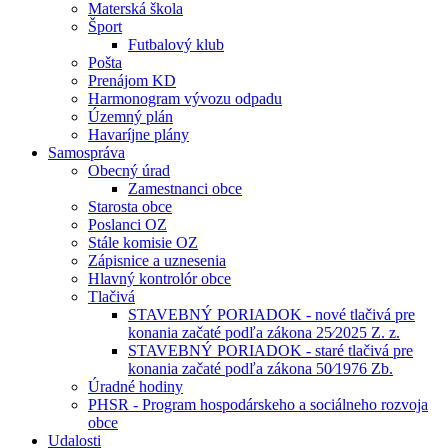
Materská škola
Šport
Futbalový klub
Pošta
Prenájom KD
Harmonogram vývozu odpadu
Územný plán
Havaríjne plány
Samospráva
Obecný úrad
Zamestnanci obce
Starosta obce
Poslanci OZ
Stále komisie OZ
Zápisnice a uznesenia
Hlavný kontrolór obce
Tlačivá
STAVEBNÝ PORIADOK - nové tlačivá pre
konania začaté podľa zákona 25⁄2025 Z. z.
STAVEBNÝ PORIADOK - staré tlačivá pre
konania začaté podľa zákona 50⁄1976 Zb.
Úradné hodiny
PHSR - Program hospodárskeho a sociálneho rozvoja
obce
Udalosti