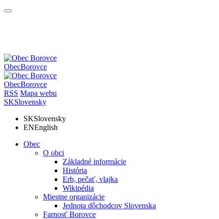
Obec
Borovce
Obec
Borovce
RSS
Mapa webu
SK
Slovensky
SK
Slovensky
EN
English
Obec
O obci
Základné informácie
História
Erb, pečať, vlajka
Wikipédia
Miestne organizácie
Jednota dôchodcov Slovenska
Farnosť Borovce