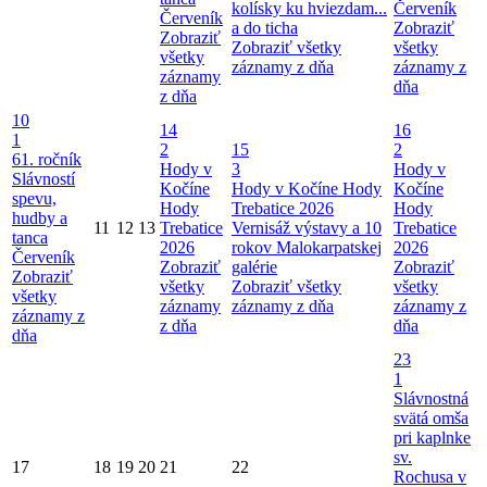
kolísky ku hviezdam...
Červeník
Červeník
a do ticha
Zobraziť
Zobraziť
Zobraziť všetky
všetky
všetky
záznamy z dňa
záznamy z
záznamy
dňa
z dňa
10
14
16
1
2
15
2
61. ročník
Hody v
3
Hody v
Slávností
Kočíne
Hody v Kočíne
Hody
Kočíne
spevu,
Hody
Trebatice 2026
Hody
hudby a
11
12
13
Trebatice
Vernisáž výstavy a 10
Trebatice
tanca
2026
rokov Malokarpatskej
2026
Červeník
Zobraziť
galérie
Zobraziť
Zobraziť
všetky
Zobraziť všetky
všetky
všetky
záznamy
záznamy z dňa
záznamy z
záznamy z
z dňa
dňa
dňa
23
1
Slávnostná
svätá omša
pri kaplnke
sv.
17
18
19
20
21
22
Rochusa v