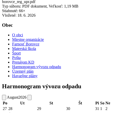
borovce_reg_upr.pdf
Typ súboru: PDF dokument, Veľkosť: 1,19 MB
Stiahnuté: 66×
Vložené:
18. 6. 2026
Obec
O obci
Miestne organizácie
Farnosť Borovce
Materská škola
Šport
Pošta
Prenájom KD
Harmonogram vývozu odpadu
Územný plán
Havaríjne plány
Harmonogram vývozu odpadu
August
2026
Po
Ut
St
Št
Pi
So
Ne
27
28
29
30
31
1
2