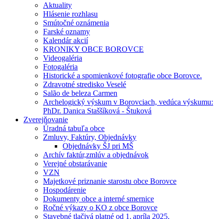
Aktuality
Hlásenie rozhlasu
Smútočné oznámenia
Farské oznamy
Kalendár akcií
KRONIKY OBCE BOROVCE
Videogaléria
Fotogaléria
Historické a spomienkové fotografie obce Borovce.
Zdravotné stredisko Veselé
Salão de beleza Carmen
Archelogický výskum v Borovciach, vedúca výskumu:
PhDr. Danica Staššíková - Štuková
Zverejňovanie
Úradná tabuľa obce
Zmluvy, Faktúry, Objednávky
Objednávky ŠJ pri MŠ
Archív faktúr,zmlúv a objednávok
Verejné obstarávanie
VZN
Majetkové priznanie starostu obce Borovce
Hospodárenie
Dokumenty obce a interné smernice
Ročné výkazy o KO z obce Borovce
Stavebné tlačivá platné od 1. apríla 2025.