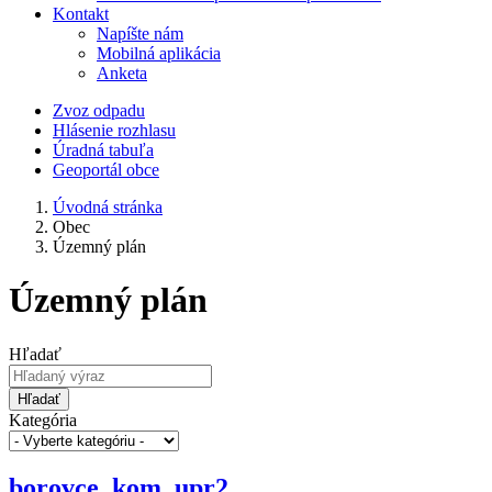
Kontakt
Napíšte nám
Mobilná aplikácia
Anketa
Zvoz odpadu
Hlásenie rozhlasu
Úradná tabuľa
Geoportál obce
Úvodná stránka
Obec
Územný plán
Územný plán
Hľadať
Hľadať
Kategória
borovce_kom_upr2