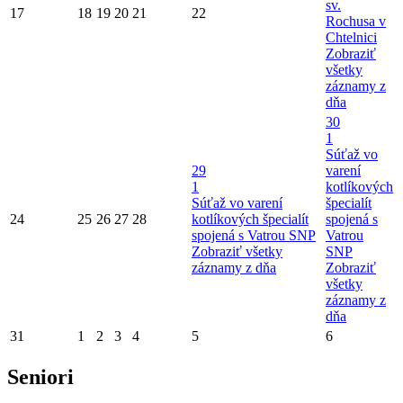
sv.
17
18
19
20
21
22
Rochusa v
Chtelnici
Zobraziť
všetky
záznamy z
dňa
30
1
Súťaž vo
29
varení
1
kotlíkových
Súťaž vo varení
špecialít
24
25
26
27
28
kotlíkových špecialít
spojená s
spojená s Vatrou SNP
Vatrou
Zobraziť všetky
SNP
záznamy z dňa
Zobraziť
všetky
záznamy z
dňa
31
1
2
3
4
5
6
Seniori