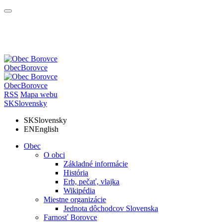
Obec
Borovce
Obec
Borovce
RSS
Mapa webu
SK
Slovensky
SK
Slovensky
EN
English
Obec
O obci
Základné informácie
História
Erb, pečať, vlajka
Wikipédia
Miestne organizácie
Jednota dôchodcov Slovenska
Farnosť Borovce