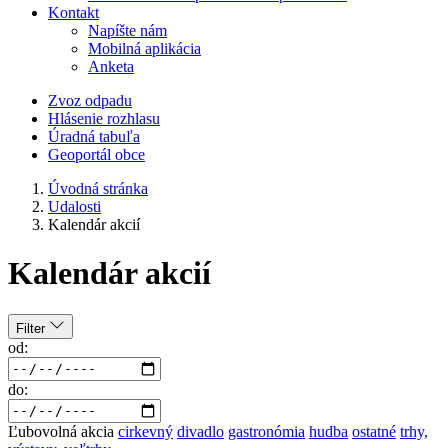
Kontakt
Napíšte nám
Mobilná aplikácia
Anketa
Zvoz odpadu
Hlásenie rozhlasu
Úradná tabuľa
Geoportál obce
Úvodná stránka
Udalosti
Kalendár akcií
Kalendár akcií
Filter
od:
do:
Ľubovolná akcia
cirkevný
divadlo
gastronómia
hudba
ostatné
trhy,