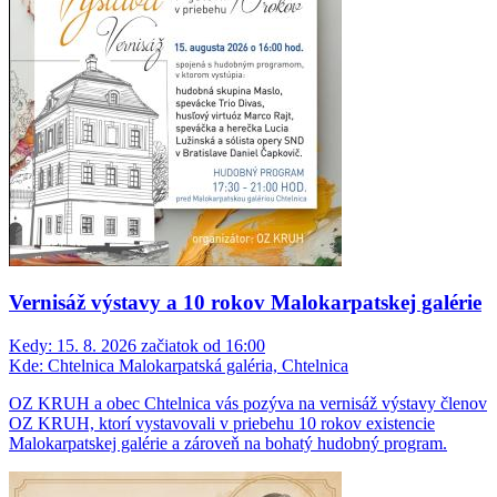
Vernisáž výstavy a 10 rokov Malokarpatskej galérie
Kedy:
15. 8. 2026 začiatok od 16:00
Kde:
Chtelnica Malokarpatská galéria, Chtelnica
OZ KRUH a obec Chtelnica vás pozýva na vernisáž výstavy členov
OZ KRUH, ktorí vystavovali v priebehu 10 rokov existencie
Malokarpatskej galérie a zároveň na bohatý hudobný program.