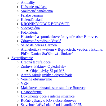
Aktuality
Hlásenie rozhlasu
Smútočné oznámenia
Farské oznamy
Kalendár akcií
KRONIKY OBCE BOROVCE
Videogaléria
Fotogaléria
Historické a spomienkové fotografie obce Borovce.
Zdravotné stredisko Veselé
Salão de beleza Carmen
Archelogický výskum v Borovciach, vedúca výskumu:
PhDr. Danica Staššíková - Štuková
Zverejňovanie
Úradná tabuľa obce
Zmluvy, Faktúry, Objednávky
Objednávky ŠJ pri MŠ
Archív faktúr,zmlúv a objednávok
Verejné obstarávanie
VZN
Majetkové priznanie starostu obce Borovce
Hospodárenie
Dokumenty obce a interné smernice
Ročné výkazy o KO z obce Borovce
Stavebné tlačivá platné od 1. apríla 2025.