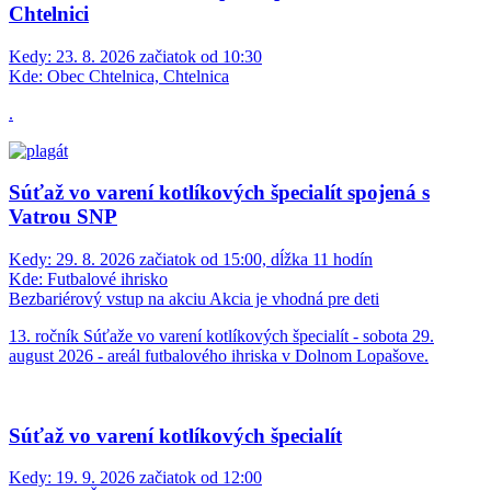
Chtelnici
Kedy:
23. 8. 2026 začiatok od 10:30
Kde:
Obec Chtelnica, Chtelnica
.
Súťaž vo varení kotlíkových špecialít spojená s
Vatrou SNP
Kedy:
29. 8. 2026 začiatok od 15:00, dĺžka 11 hodín
Kde:
Futbalové ihrisko
Bezbariérový vstup na akciu
Akcia je vhodná pre deti
13. ročník Súťaže vo varení kotlíkových špecialít - sobota 29.
august 2026 - areál futbalového ihriska v Dolnom Lopašove.
Súťaž vo varení kotlíkových špecialít
Kedy:
19. 9. 2026 začiatok od 12:00