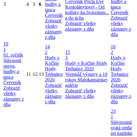
Červeník
Pocta Eve
hudby a
3
4
5
6
hudby a
Kostolányiovej - Od
tanca
tanca
kolísky ku hviezdam...
Červeník
Červeník
a do ticha
Zobraziť
Zobraziť
Zobraziť všetky
všetky
všetky
záznamy z dňa
záznamy z
záznamy
dňa
z dňa
10
14
16
1
2
15
2
61. ročník
Hody v
3
Hody v
Slávností
Kočíne
Hody v Kočíne
Hody
Kočíne
spevu,
Hody
Trebatice 2026
Hody
hudby a
11
12
13
Trebatice
Vernisáž výstavy a 10
Trebatice
tanca
2026
rokov Malokarpatskej
2026
Červeník
Zobraziť
galérie
Zobraziť
Zobraziť
všetky
Zobraziť všetky
všetky
všetky
záznamy
záznamy z dňa
záznamy z
záznamy z
z dňa
dňa
dňa
23
1
Slávnostná
svätá omša
pri kaplnke