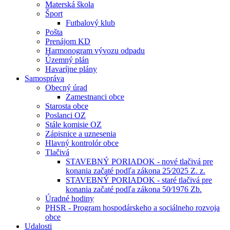
Materská škola
Šport
Futbalový klub
Pošta
Prenájom KD
Harmonogram vývozu odpadu
Územný plán
Havaríjne plány
Samospráva
Obecný úrad
Zamestnanci obce
Starosta obce
Poslanci OZ
Stále komisie OZ
Zápisnice a uznesenia
Hlavný kontrolór obce
Tlačivá
STAVEBNÝ PORIADOK - nové tlačivá pre
konania začaté podľa zákona 25⁄2025 Z. z.
STAVEBNÝ PORIADOK - staré tlačivá pre
konania začaté podľa zákona 50⁄1976 Zb.
Úradné hodiny
PHSR - Program hospodárskeho a sociálneho rozvoja
obce
Udalosti