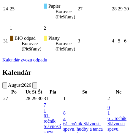
Papier
24
25
27
28
29
30
Borovce
(Piešťany)
1
2
BIO odpad
Plasty
31
3
4
5
6
Borovce
Borovce
(Piešťany)
(Piešťany)
Kalendár zvozu odpadu
Kalendár
August
2026
Po
Ut
St
Št
Pia
So
Ne
27
28
29
30
31
1
2
7
9
1
8
1
61.
2
61. ročník
ročník
61. ročník Slávností
Slávností
Slávností
spevu, hudby a tanca
spevu,
spevu,