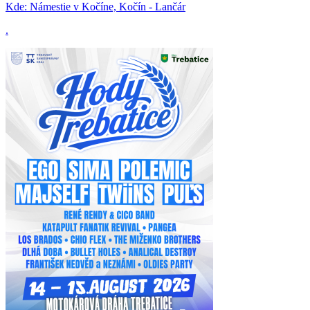
Kde:
Námestie v Kočíne, Kočín - Lančár
.