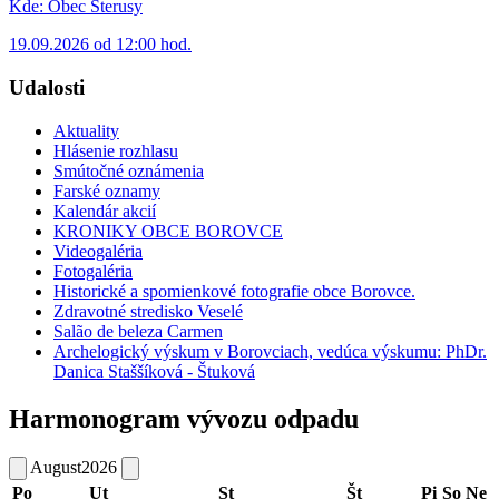
Kde:
Obec Šterusy
19.09.2026 od 12:00 hod.
Udalosti
Aktuality
Hlásenie rozhlasu
Smútočné oznámenia
Farské oznamy
Kalendár akcií
KRONIKY OBCE BOROVCE
Videogaléria
Fotogaléria
Historické a spomienkové fotografie obce Borovce.
Zdravotné stredisko Veselé
Salão de beleza Carmen
Archelogický výskum v Borovciach, vedúca výskumu: PhDr.
Danica Staššíková - Štuková
Harmonogram vývozu odpadu
August
2026
Po
Ut
St
Št
Pi
So
Ne