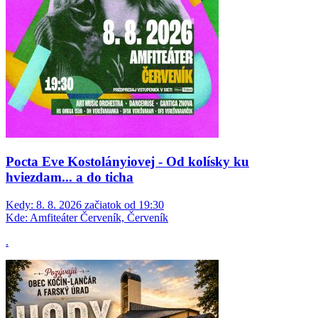
Pocta Eve Kostolányiovej - Od kolísky ku
hviezdam... a do ticha
Kedy:
8. 8. 2026 začiatok od 19:30
Kde:
Amfiteáter Červeník, Červeník
.