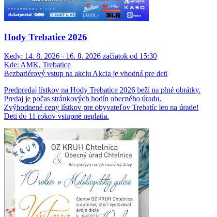
Hody Trebatice 2026
Kedy:
14. 8. 2026 - 16. 8. 2026 začiatok od 15:30
Kde:
AMK, Trebatice
Bezbariérový vstup na akciu
Akcia je vhodná pre deti
Predpredaj lístkov na Hody Trebatice 2026 beží na plné obrátky.
Predaj je počas stránkových hodín obecného úradu.
Zvýhodnené ceny lístkov pre obyvateľov Trebatíc len na úrade!
Deti do 11 rokov vstupné neplatia.