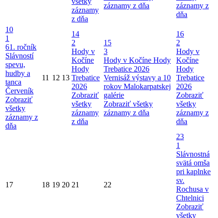
všetky
záznamy z dňa
záznamy z
záznamy
dňa
z dňa
10
14
16
1
2
15
2
61. ročník
Hody v
3
Hody v
Slávností
Kočíne
Hody v Kočíne
Hody
Kočíne
spevu,
Hody
Trebatice 2026
Hody
hudby a
11
12
13
Trebatice
Vernisáž výstavy a 10
Trebatice
tanca
2026
rokov Malokarpatskej
2026
Červeník
Zobraziť
galérie
Zobraziť
Zobraziť
všetky
Zobraziť všetky
všetky
všetky
záznamy
záznamy z dňa
záznamy z
záznamy z
z dňa
dňa
dňa
23
1
Slávnostná
svätá omša
pri kaplnke
sv.
17
18
19
20
21
22
Rochusa v
Chtelnici
Zobraziť
všetky