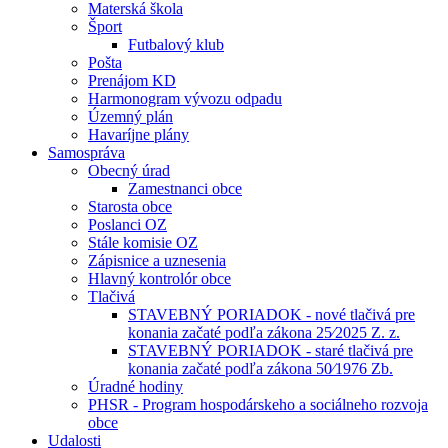
Materská škola
Šport
Futbalový klub
Pošta
Prenájom KD
Harmonogram vývozu odpadu
Územný plán
Havaríjne plány
Samospráva
Obecný úrad
Zamestnanci obce
Starosta obce
Poslanci OZ
Stále komisie OZ
Zápisnice a uznesenia
Hlavný kontrolór obce
Tlačivá
STAVEBNÝ PORIADOK - nové tlačivá pre
konania začaté podľa zákona 25⁄2025 Z. z.
STAVEBNÝ PORIADOK - staré tlačivá pre
konania začaté podľa zákona 50⁄1976 Zb.
Úradné hodiny
PHSR - Program hospodárskeho a sociálneho rozvoja
obce
Udalosti