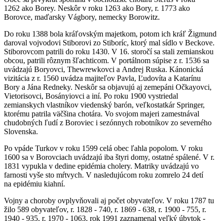
1262 ako Borey. Neskôr v roku 1263 ako Bory, r. 1773 ako
Borovce, maďarsky Vágbory, nemecky Borowitz.
Do roku 1388 bola kráľovským majetkom, potom ich kráľ Žigmund
daroval vojvodovi Stiborovi zo Stiboríc, ktorý mal sídlo v Beckove.
Stiborovcom patrili do roku 1430. V 16. storočí sa stali zemianskou
obcou, patrili rôznym šľachticom. V portálnom súpise z r. 1536 sa
uvádzajú Boryovci, Thewrewkovci a Andrej Ruska. Kánonická
vizitácia z r. 1560 uvádza majiteľov Pavla, Ľudovíta a Katarínu
Bory a Jána Redneky. Neskôr sa objavujú aj zemepáni Očkayovci,
Vietorisovci, Bosányiovci a iní. Po roku 1900 vystriedal
zemianskych vlastníkov viedenský barón, veľkostatkár Springer,
ktorému patrila väčšina chotára. Vo svojom majeri zamestnával
chudobných ľudí z Boroviec i sezónnych robotníkov zo severného
Slovenska.
Po vpáde Turkov v roku 1599 celá obec ľahla popolom. V roku
1600 sa v Borovciach uvádzajú iba štyri domy, ostatné spálené. V r.
1831 vypukla v dedine epidémia cholery. Matriky uvádzajú vo
farnosti vyše sto mŕtvych. V nasledujúcom roku zomrelo 24 detí
na epidémiu kiahní.
Vojny a choroby ovplyvňovali aj počet obyvateľov. V roku 1787 tu
žilo 589 obyvateľov, r. 1828 - 740, r. 1869 - 638, r. 1900 - 755, r.
1940 - 935, r. 1970 - 1063, rok 1991 zaznamenal veľký úbytok -