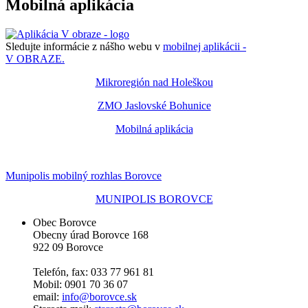
Mobilná aplikácia
Sledujte informácie z nášho webu v
mobilnej aplikácii -
V OBRAZE.
Mikroregión nad Holeškou
ZMO Jaslovské Bohunice
Mobilná aplikácia
Munipolis mobilný rozhlas Borovce
MUNIPOLIS BOROVCE
Obec Borovce
Obecny úrad Borovce 168
922 09 Borovce
Telefón, fax: 033 77 961 81
Mobil: 0901 70 36 07
email:
info@borovce.sk