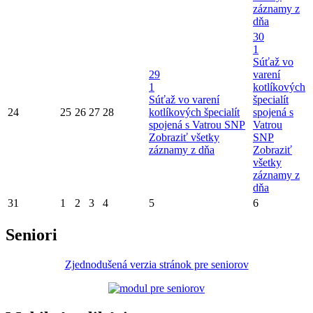
záznamy z
dňa
30
1
Súťaž vo
29
varení
1
kotlíkových
Súťaž vo varení
špecialít
24
25
26
27
28
kotlíkových špecialít
spojená s
spojená s Vatrou SNP
Vatrou
Zobraziť všetky
SNP
záznamy z dňa
Zobraziť
všetky
záznamy z
dňa
31
1
2
3
4
5
6
Seniori
Zjednodušená verzia stránok pre seniorov