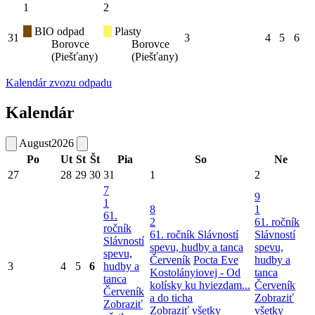
1
2
BIO odpad
Plasty
31
3
4
5
6
Borovce
Borovce
(Piešťany)
(Piešťany)
Kalendár zvozu odpadu
Kalendár
August
2026
Po
Ut
St
Št
Pia
So
Ne
27
28
29
30
31
1
2
7
9
1
8
1
61.
2
61. ročník
ročník
61. ročník Slávností
Slávností
Slávností
spevu, hudby a tanca
spevu,
spevu,
Červeník
Pocta Eve
hudby a
3
4
5
6
hudby a
Kostolányiovej - Od
tanca
tanca
kolísky ku hviezdam...
Červeník
Červeník
a do ticha
Zobraziť
Zobraziť
Zobraziť všetky
všetky