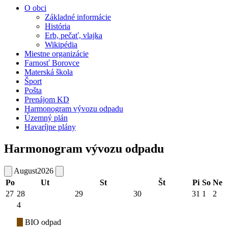
O obci
Základné informácie
História
Erb, pečať, vlajka
Wikipédia
Miestne organizácie
Farnosť Borovce
Materská škola
Šport
Pošta
Prenájom KD
Harmonogram vývozu odpadu
Územný plán
Havaríjne plány
Harmonogram vývozu odpadu
August
2026
Po
Ut
St
Št
Pi
So
Ne
27
28
29
30
31
1
2
4
BIO odpad