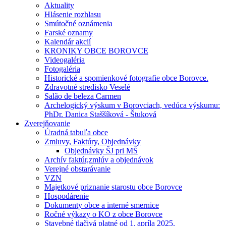
Aktuality
Hlásenie rozhlasu
Smútočné oznámenia
Farské oznamy
Kalendár akcií
KRONIKY OBCE BOROVCE
Videogaléria
Fotogaléria
Historické a spomienkové fotografie obce Borovce.
Zdravotné stredisko Veselé
Salão de beleza Carmen
Archelogický výskum v Borovciach, vedúca výskumu:
PhDr. Danica Staššíková - Štuková
Zverejňovanie
Úradná tabuľa obce
Zmluvy, Faktúry, Objednávky
Objednávky ŠJ pri MŠ
Archív faktúr,zmlúv a objednávok
Verejné obstarávanie
VZN
Majetkové priznanie starostu obce Borovce
Hospodárenie
Dokumenty obce a interné smernice
Ročné výkazy o KO z obce Borovce
Stavebné tlačivá platné od 1. apríla 2025.