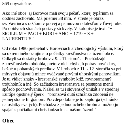
869 obyvateľov.
Ako iné obce, aj Borovce mali svoju pečať, ktorej typárium sa
dodnes zachovalo. Má priemer 38 mm. V strede je obraz
sv. Vavrinca s ražňom v pravej a palmovou ratolesťou v ľavej ruke.
Po obidvoch stranách postavy sú kvety. V kolopise je text: "+
SIGILIUM + PAGI + BORI + ANO + 1719 + S +
LAURENTIUS."
Od roku 1986 prebiehal v Borovciach archeologický výskum, ktorý
sa okrem iného zaujíma o počiatky kresťanstva na území obce.
Odkryli sa desiatky hrobov z 9. - 11. storočia. Pochádzajú
z kresťanského obdobia, preto v nich chýbajú potravinové dary,
bežné u pohanských predkov. V hroboch z 11. - 12. storočia sa pri
mŕtvych objavujú mince vydávané prvými uhorskými panovníkmi.
Je tu vidieť znaky - kresťanské symboly: kríž, rovnoramenný
trojuholník a iné. So začiatkom kresťanstva sa postupne menil
spôsob pochovávania. Našiel sa tu i slovenský unikát a v strednej
Európe ojedinelý šperk - "bronzová dutá schránka zdobená ne
jednej strane filigránom. Pravdepodobne je to kaptorga (schránka
na ostatky svätých). Pochádza z jednoduchého hrobu a možno ju
spájať s počiatkami christianizácie na našom území ".
Obec