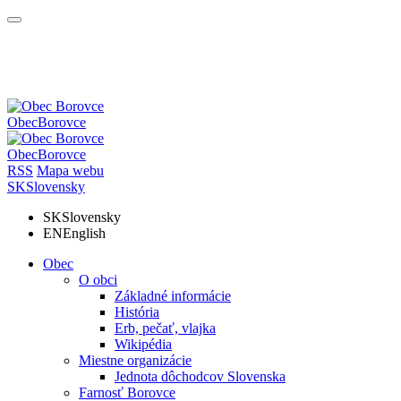
Obec
Borovce
Obec
Borovce
RSS
Mapa webu
SK
Slovensky
SK
Slovensky
EN
English
Obec
O obci
Základné informácie
História
Erb, pečať, vlajka
Wikipédia
Miestne organizácie
Jednota dôchodcov Slovenska
Farnosť Borovce