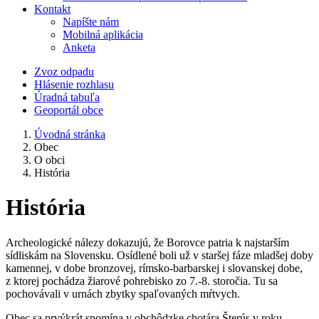
Kontakt
Napíšte nám
Mobilná aplikácia
Anketa
Zvoz odpadu
Hlásenie rozhlasu
Úradná tabuľa
Geoportál obce
Úvodná stránka
Obec
O obci
História
História
Archeologické nálezy dokazujú, že Borovce patria k najstarším
sídliskám na Slovensku. Osídlené boli už v staršej fáze mladšej doby
kamennej, v dobe bronzovej, rímsko-barbarskej i slovanskej dobe,
z ktorej pochádza žiarové pohrebisko zo 7.-8. storočia. Tu sa
pochovávali v urnách zbytky spaľovaných mŕtvych.
Obec sa prvýkrát spomína v obchôdzke chotára Šterús v roku