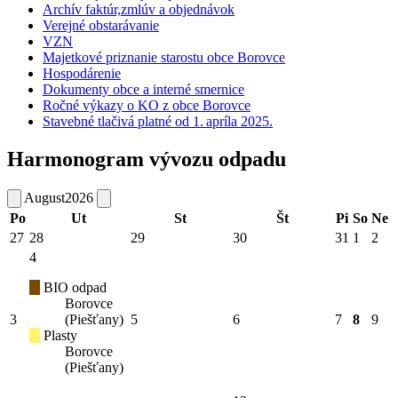
Archív faktúr,zmlúv a objednávok
Verejné obstarávanie
VZN
Majetkové priznanie starostu obce Borovce
Hospodárenie
Dokumenty obce a interné smernice
Ročné výkazy o KO z obce Borovce
Stavebné tlačivá platné od 1. apríla 2025.
Harmonogram vývozu odpadu
August
2026
Po
Ut
St
Št
Pi
So
Ne
27
28
29
30
31
1
2
4
BIO odpad
Borovce
3
(Piešťany)
5
6
7
8
9
Plasty
Borovce
(Piešťany)