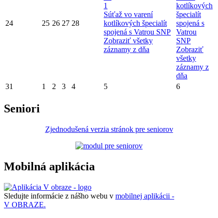
1
kotlíkových
Súťaž vo varení
špecialít
24
25
26
27
28
kotlíkových špecialít
spojená s
spojená s Vatrou SNP
Vatrou
Zobraziť všetky
SNP
záznamy z dňa
Zobraziť
všetky
záznamy z
dňa
31
1
2
3
4
5
6
Seniori
Zjednodušená verzia stránok pre seniorov
Mobilná aplikácia
Sledujte informácie z nášho webu v
mobilnej aplikácii -
V OBRAZE.