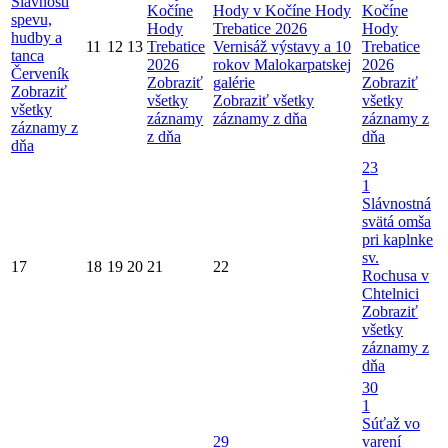
Slávností
Kočíne
Hody v Kočíne
Hody
Kočíne
spevu,
Hody
Trebatice 2026
Hody
hudby a
11
12
13
Trebatice
Vernisáž výstavy a 10
Trebatice
tanca
2026
rokov Malokarpatskej
2026
Červeník
Zobraziť
galérie
Zobraziť
Zobraziť
všetky
Zobraziť všetky
všetky
všetky
záznamy
záznamy z dňa
záznamy z
záznamy z
z dňa
dňa
dňa
23
1
Slávnostná
svätá omša
pri kaplnke
sv.
17
18
19
20
21
22
Rochusa v
Chtelnici
Zobraziť
všetky
záznamy z
dňa
30
1
Súťaž vo
29
varení