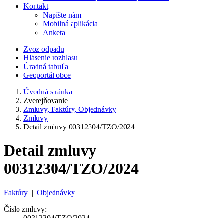
Kontakt
Napíšte nám
Mobilná aplikácia
Anketa
Zvoz odpadu
Hlásenie rozhlasu
Úradná tabuľa
Geoportál obce
Úvodná stránka
Zverejňovanie
Zmluvy, Faktúry, Objednávky
Zmluvy
Detail zmluvy 00312304/TZO/2024
Detail zmluvy
00312304/TZO/2024
Faktúry
|
Objednávky
Číslo zmluvy:
00312304/TZO/2024