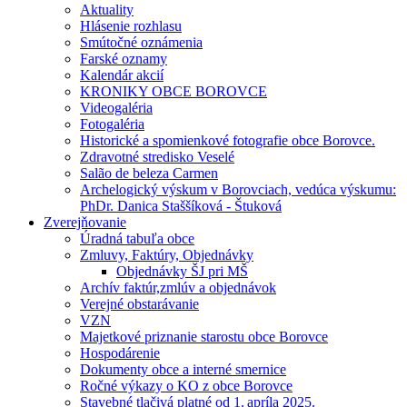
Aktuality
Hlásenie rozhlasu
Smútočné oznámenia
Farské oznamy
Kalendár akcií
KRONIKY OBCE BOROVCE
Videogaléria
Fotogaléria
Historické a spomienkové fotografie obce Borovce.
Zdravotné stredisko Veselé
Salão de beleza Carmen
Archelogický výskum v Borovciach, vedúca výskumu:
PhDr. Danica Staššíková - Štuková
Zverejňovanie
Úradná tabuľa obce
Zmluvy, Faktúry, Objednávky
Objednávky ŠJ pri MŠ
Archív faktúr,zmlúv a objednávok
Verejné obstarávanie
VZN
Majetkové priznanie starostu obce Borovce
Hospodárenie
Dokumenty obce a interné smernice
Ročné výkazy o KO z obce Borovce
Stavebné tlačivá platné od 1. apríla 2025.