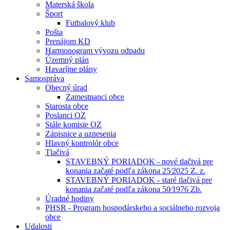
Materská škola
Šport
Futbalový klub
Pošta
Prenájom KD
Harmonogram vývozu odpadu
Územný plán
Havaríjne plány
Samospráva
Obecný úrad
Zamestnanci obce
Starosta obce
Poslanci OZ
Stále komisie OZ
Zápisnice a uznesenia
Hlavný kontrolór obce
Tlačivá
STAVEBNÝ PORIADOK - nové tlačivá pre
konania začaté podľa zákona 25⁄2025 Z. z.
STAVEBNÝ PORIADOK - staré tlačivá pre
konania začaté podľa zákona 50⁄1976 Zb.
Úradné hodiny
PHSR - Program hospodárskeho a sociálneho rozvoja
obce
Udalosti