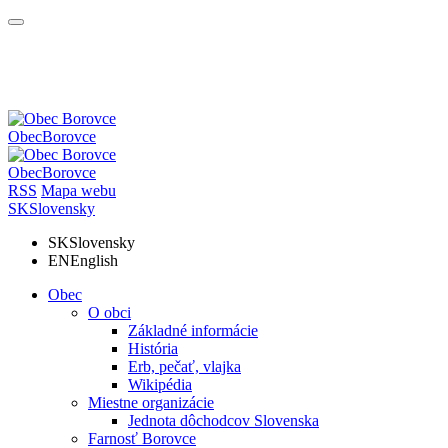
Obec
Borovce
Obec
Borovce
RSS
Mapa webu
SK
Slovensky
SK
Slovensky
EN
English
Obec
O obci
Základné informácie
História
Erb, pečať, vlajka
Wikipédia
Miestne organizácie
Jednota dôchodcov Slovenska
Farnosť Borovce