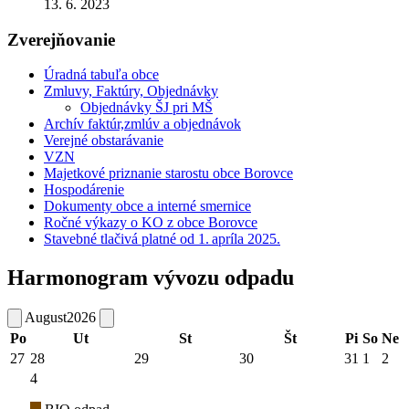
13. 6. 2023
Zverejňovanie
Úradná tabuľa obce
Zmluvy, Faktúry, Objednávky
Objednávky ŠJ pri MŠ
Archív faktúr,zmlúv a objednávok
Verejné obstarávanie
VZN
Majetkové priznanie starostu obce Borovce
Hospodárenie
Dokumenty obce a interné smernice
Ročné výkazy o KO z obce Borovce
Stavebné tlačivá platné od 1. apríla 2025.
Harmonogram vývozu odpadu
August
2026
Po
Ut
St
Št
Pi
So
Ne
27
28
29
30
31
1
2
4