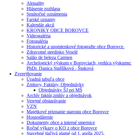
Aktuality
Hlásenie rozhlasu
Smútočné oznámenia
Farské oznamy
Kalendár akcií
KRONIKY OBCE BOROVCE
Videogaléria
Fotogaléria
Historické a spomienkové fotografie obce Borovce.
Zdravotné stredisko Veselé
Salão de beleza Carmen
Archelogický výskum v Borovciach, vedúca výskumu:
PhDr. Danica Staššíková - Štuková
Zverejňovanie
Úradná tabuľa obce
Zmluvy, Faktúry, Objednávky
Objednávky ŠJ pri MŠ
Archív faktúr,zmlúv a objednávok
Verejné obstarávanie
VZN
Majetkové priznanie starostu obce Borovce
Hospodárenie
Dokumenty obce a interné smernice
Ročné výkazy o KO z obce Borovce
Stavebné tlačivá platné od 1. apríla 2025.