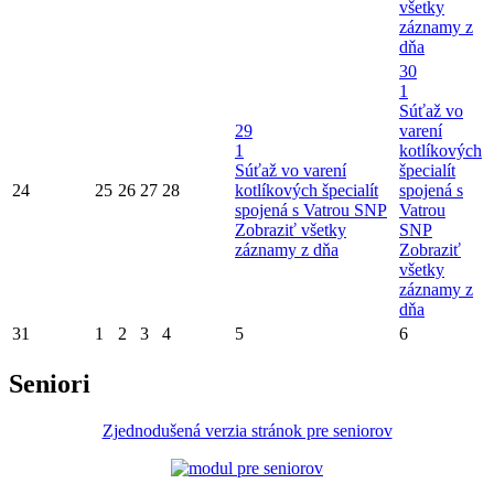
všetky
záznamy z
dňa
30
1
Súťaž vo
29
varení
1
kotlíkových
Súťaž vo varení
špecialít
24
25
26
27
28
kotlíkových špecialít
spojená s
spojená s Vatrou SNP
Vatrou
Zobraziť všetky
SNP
záznamy z dňa
Zobraziť
všetky
záznamy z
dňa
31
1
2
3
4
5
6
Seniori
Zjednodušená verzia stránok pre seniorov