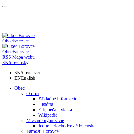
Obec
Borovce
Obec
Borovce
RSS
Mapa webu
SK
Slovensky
SK
Slovensky
EN
English
Obec
O obci
Základné informácie
História
Erb, pečať, vlajka
Wikipédia
Miestne organizácie
Jednota dôchodcov Slovenska
Farnosť Borovce