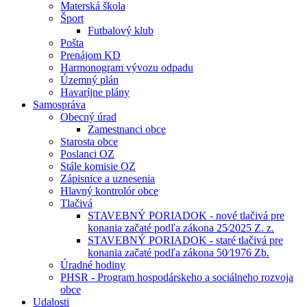
Materská škola
Šport
Futbalový klub
Pošta
Prenájom KD
Harmonogram vývozu odpadu
Územný plán
Havaríjne plány
Samospráva
Obecný úrad
Zamestnanci obce
Starosta obce
Poslanci OZ
Stále komisie OZ
Zápisnice a uznesenia
Hlavný kontrolór obce
Tlačivá
STAVEBNÝ PORIADOK - nové tlačivá pre
konania začaté podľa zákona 25⁄2025 Z. z.
STAVEBNÝ PORIADOK - staré tlačivá pre
konania začaté podľa zákona 50⁄1976 Zb.
Úradné hodiny
PHSR - Program hospodárskeho a sociálneho rozvoja
obce
Udalosti