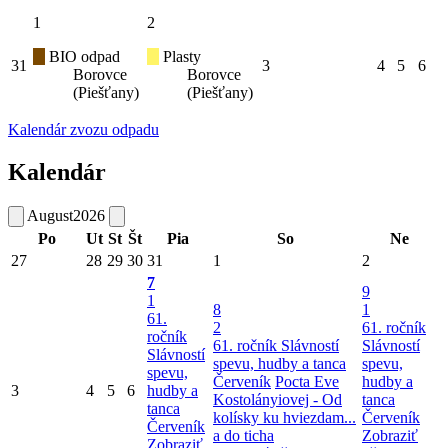
1
2
BIO odpad
Plasty
31
3
4
5
6
Borovce
Borovce
(Piešťany)
(Piešťany)
Kalendár zvozu odpadu
Kalendár
August
2026
Po
Ut
St
Št
Pia
So
Ne
27
28
29
30
31
1
2
7
9
1
8
1
61.
2
61. ročník
ročník
61. ročník Slávností
Slávností
Slávností
spevu, hudby a tanca
spevu,
spevu,
Červeník
Pocta Eve
hudby a
3
4
5
6
hudby a
Kostolányiovej - Od
tanca
tanca
kolísky ku hviezdam...
Červeník
Červeník
a do ticha
Zobraziť
Zobraziť