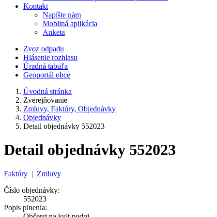
Kontakt
Napíšte nám
Mobilná aplikácia
Anketa
Zvoz odpadu
Hlásenie rozhlasu
Úradná tabuľa
Geoportál obce
Úvodná stránka
Zverejňovanie
Zmluvy, Faktúry, Objednávky
Objednávky
Detail objednávky 552023
Detail objednávky 552023
Faktúry
|
Zmluvy
Číslo objednávky:
552023
Popis plnenia:
Občerst.na kult.poduj.