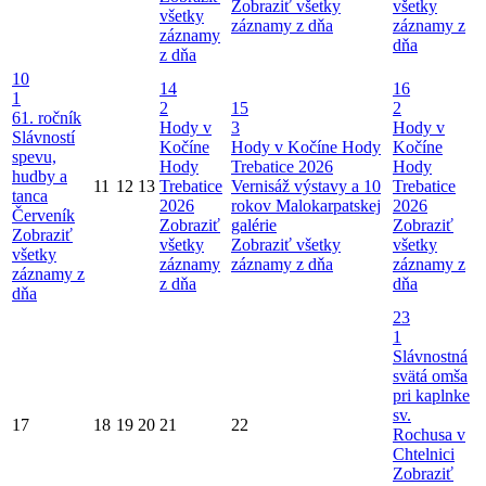
Zobraziť všetky
všetky
všetky
záznamy z dňa
záznamy z
záznamy
dňa
z dňa
10
14
16
1
2
15
2
61. ročník
Hody v
3
Hody v
Slávností
Kočíne
Hody v Kočíne
Hody
Kočíne
spevu,
Hody
Trebatice 2026
Hody
hudby a
11
12
13
Trebatice
Vernisáž výstavy a 10
Trebatice
tanca
2026
rokov Malokarpatskej
2026
Červeník
Zobraziť
galérie
Zobraziť
Zobraziť
všetky
Zobraziť všetky
všetky
všetky
záznamy
záznamy z dňa
záznamy z
záznamy z
z dňa
dňa
dňa
23
1
Slávnostná
svätá omša
pri kaplnke
sv.
17
18
19
20
21
22
Rochusa v
Chtelnici
Zobraziť