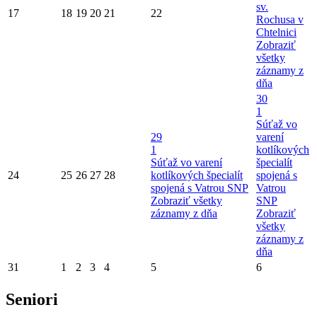
sv.
17
18
19
20
21
22
Rochusa v
Chtelnici
Zobraziť
všetky
záznamy z
dňa
30
1
Súťaž vo
29
varení
1
kotlíkových
Súťaž vo varení
špecialít
24
25
26
27
28
kotlíkových špecialít
spojená s
spojená s Vatrou SNP
Vatrou
Zobraziť všetky
SNP
záznamy z dňa
Zobraziť
všetky
záznamy z
dňa
31
1
2
3
4
5
6
Seniori