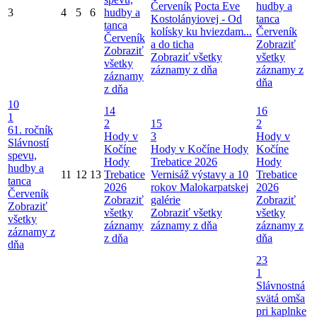
Červeník
Pocta Eve
hudby a
3
4
5
6
hudby a
Kostolányiovej - Od
tanca
tanca
kolísky ku hviezdam...
Červeník
Červeník
a do ticha
Zobraziť
Zobraziť
Zobraziť všetky
všetky
všetky
záznamy z dňa
záznamy z
záznamy
dňa
z dňa
10
14
16
1
2
15
2
61. ročník
Hody v
3
Hody v
Slávností
Kočíne
Hody v Kočíne
Hody
Kočíne
spevu,
Hody
Trebatice 2026
Hody
hudby a
11
12
13
Trebatice
Vernisáž výstavy a 10
Trebatice
tanca
2026
rokov Malokarpatskej
2026
Červeník
Zobraziť
galérie
Zobraziť
Zobraziť
všetky
Zobraziť všetky
všetky
všetky
záznamy
záznamy z dňa
záznamy z
záznamy z
z dňa
dňa
dňa
23
1
Slávnostná
svätá omša
pri kaplnke