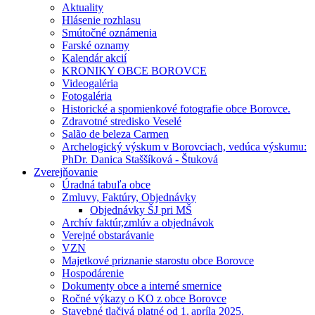
Aktuality
Hlásenie rozhlasu
Smútočné oznámenia
Farské oznamy
Kalendár akcií
KRONIKY OBCE BOROVCE
Videogaléria
Fotogaléria
Historické a spomienkové fotografie obce Borovce.
Zdravotné stredisko Veselé
Salão de beleza Carmen
Archelogický výskum v Borovciach, vedúca výskumu:
PhDr. Danica Staššíková - Štuková
Zverejňovanie
Úradná tabuľa obce
Zmluvy, Faktúry, Objednávky
Objednávky ŠJ pri MŠ
Archív faktúr,zmlúv a objednávok
Verejné obstarávanie
VZN
Majetkové priznanie starostu obce Borovce
Hospodárenie
Dokumenty obce a interné smernice
Ročné výkazy o KO z obce Borovce
Stavebné tlačivá platné od 1. apríla 2025.