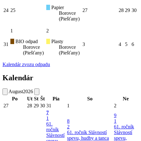
Papier
24
25
27
28
29
30
Borovce
(Piešťany)
1
2
BIO odpad
Plasty
31
3
4
5
6
Borovce
Borovce
(Piešťany)
(Piešťany)
Kalendár zvozu odpadu
Kalendár
August
2026
Po
Ut
St
Št
Pia
So
Ne
27
28
29
30
31
1
2
7
9
1
8
1
61.
2
61. ročník
ročník
61. ročník Slávností
Slávností
Slávností
spevu, hudby a tanca
spevu,
spevu,