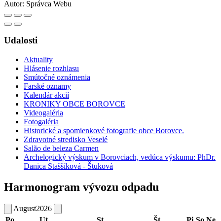
Autor:
Správca Webu
Udalosti
Aktuality
Hlásenie rozhlasu
Smútočné oznámenia
Farské oznamy
Kalendár akcií
KRONIKY OBCE BOROVCE
Videogaléria
Fotogaléria
Historické a spomienkové fotografie obce Borovce.
Zdravotné stredisko Veselé
Salão de beleza Carmen
Archelogický výskum v Borovciach, vedúca výskumu: PhDr.
Danica Staššíková - Štuková
Harmonogram vývozu odpadu
August
2026
Po
Ut
St
Št
Pi
So
Ne