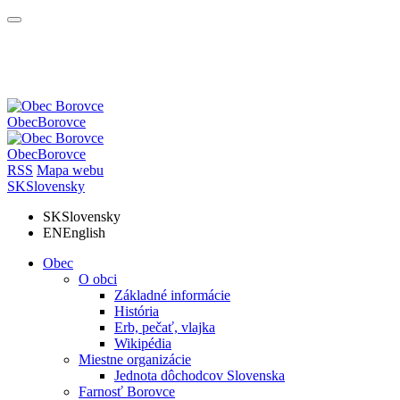
Obec
Borovce
Obec
Borovce
RSS
Mapa webu
SK
Slovensky
SK
Slovensky
EN
English
Obec
O obci
Základné informácie
História
Erb, pečať, vlajka
Wikipédia
Miestne organizácie
Jednota dôchodcov Slovenska
Farnosť Borovce