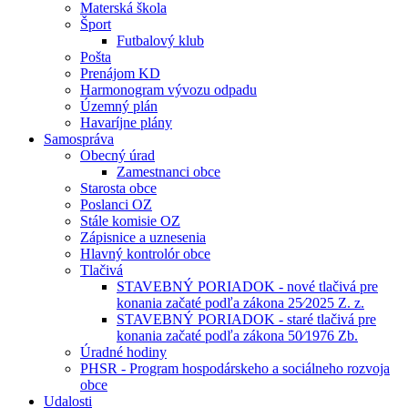
Materská škola
Šport
Futbalový klub
Pošta
Prenájom KD
Harmonogram vývozu odpadu
Územný plán
Havaríjne plány
Samospráva
Obecný úrad
Zamestnanci obce
Starosta obce
Poslanci OZ
Stále komisie OZ
Zápisnice a uznesenia
Hlavný kontrolór obce
Tlačivá
STAVEBNÝ PORIADOK - nové tlačivá pre
konania začaté podľa zákona 25⁄2025 Z. z.
STAVEBNÝ PORIADOK - staré tlačivá pre
konania začaté podľa zákona 50⁄1976 Zb.
Úradné hodiny
PHSR - Program hospodárskeho a sociálneho rozvoja
obce
Udalosti