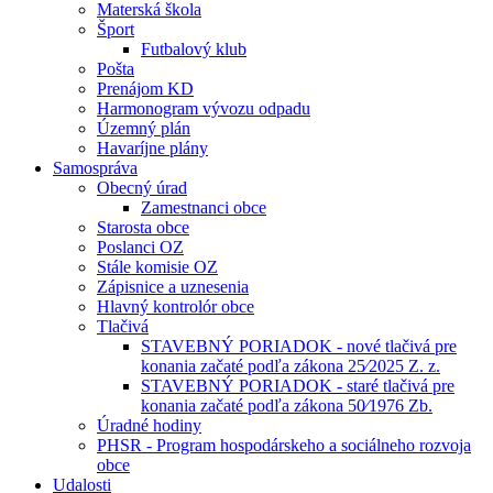
Materská škola
Šport
Futbalový klub
Pošta
Prenájom KD
Harmonogram vývozu odpadu
Územný plán
Havaríjne plány
Samospráva
Obecný úrad
Zamestnanci obce
Starosta obce
Poslanci OZ
Stále komisie OZ
Zápisnice a uznesenia
Hlavný kontrolór obce
Tlačivá
STAVEBNÝ PORIADOK - nové tlačivá pre
konania začaté podľa zákona 25⁄2025 Z. z.
STAVEBNÝ PORIADOK - staré tlačivá pre
konania začaté podľa zákona 50⁄1976 Zb.
Úradné hodiny
PHSR - Program hospodárskeho a sociálneho rozvoja
obce
Udalosti