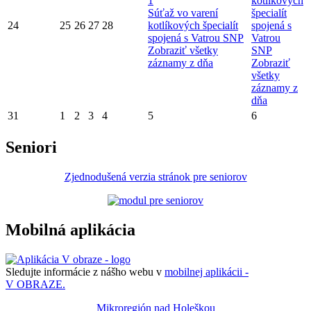
1
kotlíkových
Súťaž vo varení
špecialít
24
25
26
27
28
kotlíkových špecialít
spojená s
spojená s Vatrou SNP
Vatrou
Zobraziť všetky
SNP
záznamy z dňa
Zobraziť
všetky
záznamy z
dňa
31
1
2
3
4
5
6
Seniori
Zjednodušená verzia stránok pre seniorov
Mobilná aplikácia
Sledujte informácie z nášho webu v
mobilnej aplikácii -
V OBRAZE.
Mikroregión nad Holeškou