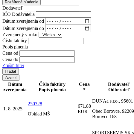
Rozšírené hľadanie
Dodávateľ
IČO Dodávatelia
Dátum zverejnenia od
Dátum zverejnenia do
Zverejnený v roku
Číslo faktúry
Popis plnenia
Cena od
Cena do
Zrušiť filter
Zavrieť
Dátum
Číslo faktúry
Cena
Dodávateľ
zverejnenia
Popis plnenia
*
Odberateľ
DUNAa s.r.o., 95601
250328
671,88
1. 8. 2025
Obec Borovce, 92209
EUR
Obklad MŠ
Borovce 168
SPORTSERVIS SK s.r