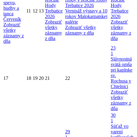
spevu,
Hody
Trebatice 2026
Hody
hudby a
11
12
13
Trebatice
Vernisáž výstavy a 10
Trebatice
tanca
2026
rokov Malokarpatskej
2026
Červeník
Zobraziť
galérie
Zobraziť
Zobraziť
všetky
Zobraziť všetky
všetky
všetky
záznamy
záznamy z dňa
záznamy z
záznamy z
z dňa
dňa
dňa
23
1
Slávnostná
svätá omša
pri kaplnke
sv.
17
18
19
20
21
22
Rochusa v
Chtelnici
Zobraziť
všetky
záznamy z
dňa
30
1
Súťaž vo
29
varení