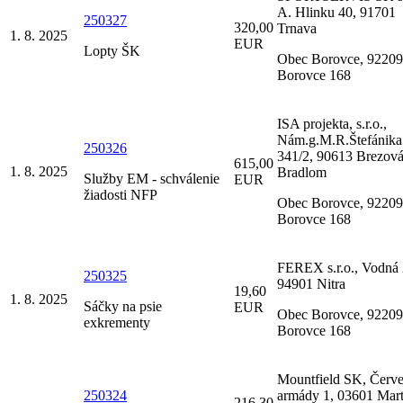
A. Hlinku 40, 91701
250327
320,00
Trnava
1. 8. 2025
EUR
Lopty ŠK
Obec Borovce, 92209
Borovce 168
ISA projekta, s.r.o.,
Nám.g.M.R.Štefánika
250326
341/2, 90613 Brezov
615,00
1. 8. 2025
Bradlom
Služby EM - schválenie
EUR
žiadosti NFP
Obec Borovce, 92209
Borovce 168
FEREX s.r.o., Vodná 
250325
94901 Nitra
19,60
1. 8. 2025
Sáčky na psie
EUR
Obec Borovce, 92209
exkrementy
Borovce 168
Mountfield SK, Červe
250324
armády 1, 03601 Mart
216,30