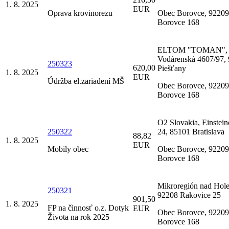
1. 8. 2025
EUR
Oprava krovinorezu
Obec Borovce, 92209
Borovce 168
ELTOM "TOMAN",
Vodárenská 4607/97,
250323
620,00
Piešťany
1. 8. 2025
EUR
Údržba el.zariadení MŠ
Obec Borovce, 92209
Borovce 168
O2 Slovakia, Einstei
250322
24, 85101 Bratislava
88,82
1. 8. 2025
EUR
Mobily obec
Obec Borovce, 92209
Borovce 168
Mikroregión nad Hole
250321
92208 Rakovice 25
901,50
1. 8. 2025
FP na činnosť o.z. Dotyk
EUR
Obec Borovce, 92209
Života na rok 2025
Borovce 168