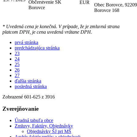
Občerstvenie ŠK
EUR
Obec Borovce, 92209
Borovce
Borovce 168
* Uvedená cena je konečná. V prípade, že je zmluvná strana
platcom DPH, je cena uvedená vrátane DPH.
prvá stránka
predchádzajúca stránka
23
24
25
26
27
ďalšia stránka
posledná stránka
Zobrazené
601
-
625
z 3916
Zverejňovanie
Úradná tabuľa obce
Zmluvy, Faktúry, Objednávky
Objednávky ŠJ pri MŠ
Archív faktúr,zmlúv a objednávok