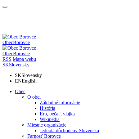
Obec
Borovce
Obec
Borovce
RSS
Mapa webu
SK
Slovensky
SK
Slovensky
EN
English
Obec
O obci
Základné informácie
História
Erb, pečať, vlajka
Wikipédia
Miestne organizácie
Jednota dôchodcov Slovenska
Farnosť Borovce