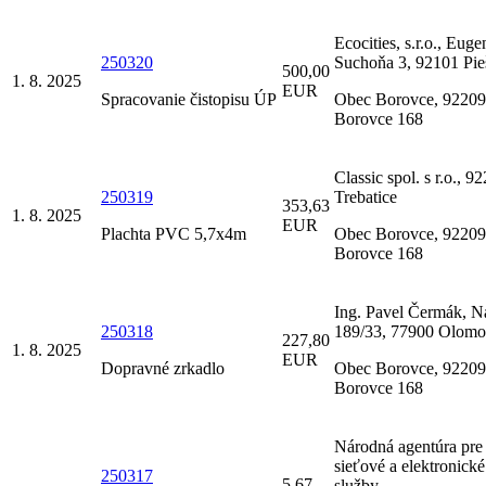
Ecocities, s.r.o., Euge
250320
Suchoňa 3, 92101 Pie
500,00
1. 8. 2025
EUR
Spracovanie čistopisu ÚP
Obec Borovce, 92209
Borovce 168
Classic spol. s r.o., 9
250319
Trebatice
353,63
1. 8. 2025
EUR
Plachta PVC 5,7x4m
Obec Borovce, 92209
Borovce 168
Ing. Pavel Čermák, Na
250318
189/33, 77900 Olom
227,80
1. 8. 2025
EUR
Dopravné zrkadlo
Obec Borovce, 92209
Borovce 168
Národná agentúra pre
sieťové a elektronické
250317
5,67
služby