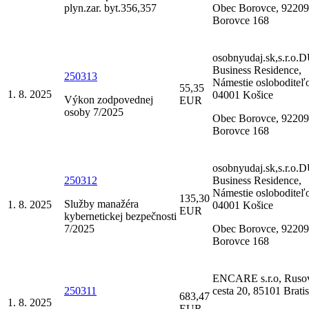
plyn.zar. byt.356,357
Obec Borovce, 92209
Borovce 168
osobnyudaj.sk,s.r.o
Business Residence,
250313
Námestie osloboditeľ
55,35
1. 8. 2025
04001 Košice
Výkon zodpovednej
EUR
osoby 7/2025
Obec Borovce, 92209
Borovce 168
osobnyudaj.sk,s.r.o
250312
Business Residence,
Námestie osloboditeľ
135,30
Služby manažéra
1. 8. 2025
04001 Košice
EUR
kybernetickej bezpečnosti
7/2025
Obec Borovce, 92209
Borovce 168
ENCARE s.r.o, Ruso
250311
cesta 20, 85101 Brati
683,47
1. 8. 2025
EUR