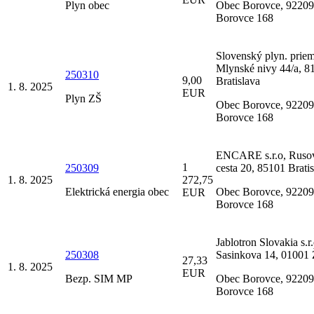
Plyn obec
Obec Borovce, 92209
Borovce 168
Slovenský plyn. priem
Mlynské nivy 44/a, 8
250310
9,00
Bratislava
1. 8. 2025
EUR
Plyn ZŠ
Obec Borovce, 92209
Borovce 168
ENCARE s.r.o, Ruso
1
250309
cesta 20, 85101 Brati
1. 8. 2025
272,75
Elektrická energia obec
Obec Borovce, 92209
EUR
Borovce 168
Jablotron Slovakia s.r.
250308
Sasinkova 14, 01001 
27,33
1. 8. 2025
EUR
Bezp. SIM MP
Obec Borovce, 92209
Borovce 168