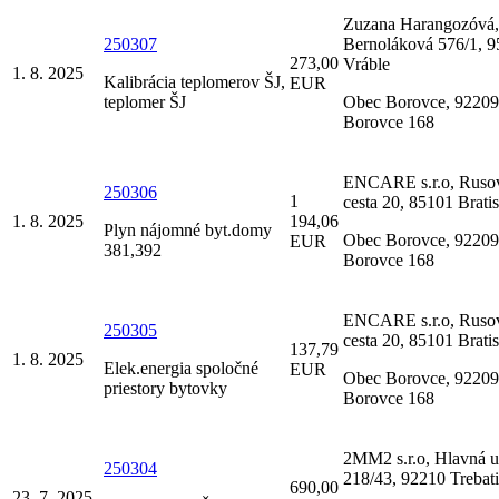
Zuzana Harangozóvá,
250307
Bernoláková 576/1, 
273,00
Vráble
1. 8. 2025
Kalibrácia teplomerov ŠJ,
EUR
teplomer ŠJ
Obec Borovce, 92209
Borovce 168
ENCARE s.r.o, Ruso
250306
1
cesta 20, 85101 Brati
1. 8. 2025
194,06
Plyn nájomné byt.domy
Obec Borovce, 92209
EUR
381,392
Borovce 168
ENCARE s.r.o, Ruso
250305
cesta 20, 85101 Brati
137,79
1. 8. 2025
Elek.energia spoločné
EUR
Obec Borovce, 92209
priestory bytovky
Borovce 168
2MM2 s.r.o, Hlavná u
250304
218/43, 92210 Trebat
690,00
23. 7. 2025