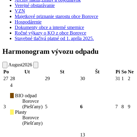
Verejné obstarávanie
VZN
Majetkové priznanie starostu obce Borovce
Hospodárenie
Dokumenty obce a interné smernice
Ročné výkazy o KO z obce Borovce
Stavebné tlačivá platné od 1. apríla 2025.
Harmonogram vývozu odpadu
August
2026
Po
Ut
St
Št
Pi
So
Ne
27
28
29
30
31
1
2
4
BIO odpad
Borovce
3
(Piešťany)
5
6
7
8
9
Plasty
Borovce
(Piešťany)
13