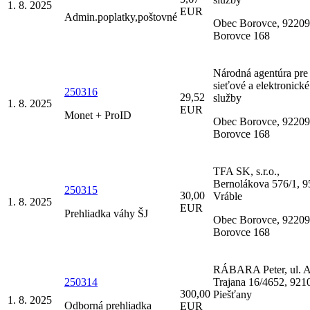
1. 8. 2025
EUR
Admin.poplatky,poštovné
Obec Borovce, 92209
Borovce 168
Národná agentúra pre
sieťové a elektronické
250316
29,52
služby
1. 8. 2025
EUR
Monet + ProID
Obec Borovce, 92209
Borovce 168
TFA SK, s.r.o.,
Bernolákova 576/1, 
250315
30,00
Vráble
1. 8. 2025
EUR
Prehliadka váhy ŠJ
Obec Borovce, 92209
Borovce 168
RÁBARA Peter, ul. 
250314
Trajana 16/4652, 921
300,00
Piešťany
1. 8. 2025
Odborná prehliadka
EUR