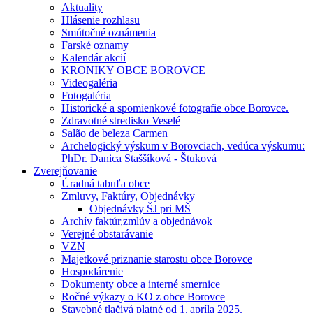
Aktuality
Hlásenie rozhlasu
Smútočné oznámenia
Farské oznamy
Kalendár akcií
KRONIKY OBCE BOROVCE
Videogaléria
Fotogaléria
Historické a spomienkové fotografie obce Borovce.
Zdravotné stredisko Veselé
Salão de beleza Carmen
Archelogický výskum v Borovciach, vedúca výskumu:
PhDr. Danica Staššíková - Štuková
Zverejňovanie
Úradná tabuľa obce
Zmluvy, Faktúry, Objednávky
Objednávky ŠJ pri MŠ
Archív faktúr,zmlúv a objednávok
Verejné obstarávanie
VZN
Majetkové priznanie starostu obce Borovce
Hospodárenie
Dokumenty obce a interné smernice
Ročné výkazy o KO z obce Borovce
Stavebné tlačivá platné od 1. apríla 2025.