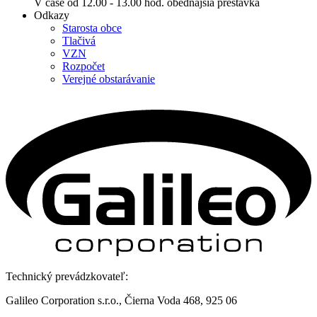
V čase od 12.00 - 13.00 hod. obedňajšia prestávka
Odkazy
Starosta obce
Tlačivá
VZN
Rozpočet
Verejné obstarávanie
Technický prevádzkovateľ:
Galileo Corporation s.r.o., Čierna Voda 468, 925 06