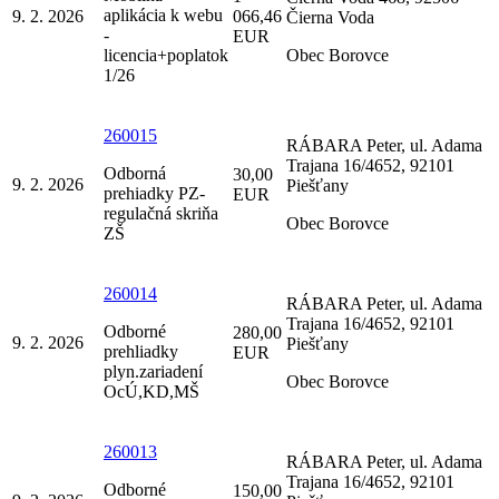
aplikácia k webu
9. 2. 2026
066,46
Čierna Voda
-
EUR
licencia+poplatok
Obec Borovce
1/26
260015
RÁBARA Peter, ul. Adama
Trajana 16/4652, 92101
Odborná
30,00
9. 2. 2026
Piešťany
prehiadky PZ-
EUR
regulačná skriňa
Obec Borovce
ZŠ
260014
RÁBARA Peter, ul. Adama
Trajana 16/4652, 92101
Odborné
280,00
9. 2. 2026
Piešťany
prehliadky
EUR
plyn.zariadení
Obec Borovce
OcÚ,KD,MŠ
260013
RÁBARA Peter, ul. Adama
Trajana 16/4652, 92101
Odborné
150,00