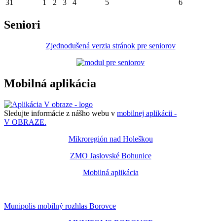
31
1
2
3
4
5
6
Seniori
Zjednodušená verzia stránok pre seniorov
Mobilná aplikácia
Sledujte informácie z nášho webu v
mobilnej aplikácii -
V OBRAZE.
Mikroregión nad Holeškou
ZMO Jaslovské Bohunice
Mobilná aplikácia
Munipolis mobilný rozhlas Borovce