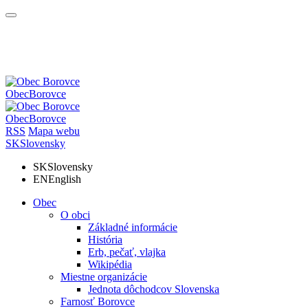
Obec
Borovce
Obec
Borovce
RSS
Mapa webu
SK
Slovensky
SK
Slovensky
EN
English
Obec
O obci
Základné informácie
História
Erb, pečať, vlajka
Wikipédia
Miestne organizácie
Jednota dôchodcov Slovenska
Farnosť Borovce