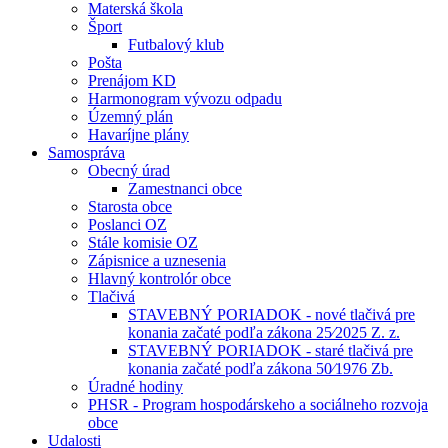
Materská škola
Šport
Futbalový klub
Pošta
Prenájom KD
Harmonogram vývozu odpadu
Územný plán
Havaríjne plány
Samospráva
Obecný úrad
Zamestnanci obce
Starosta obce
Poslanci OZ
Stále komisie OZ
Zápisnice a uznesenia
Hlavný kontrolór obce
Tlačivá
STAVEBNÝ PORIADOK - nové tlačivá pre
konania začaté podľa zákona 25⁄2025 Z. z.
STAVEBNÝ PORIADOK - staré tlačivá pre
konania začaté podľa zákona 50⁄1976 Zb.
Úradné hodiny
PHSR - Program hospodárskeho a sociálneho rozvoja
obce
Udalosti