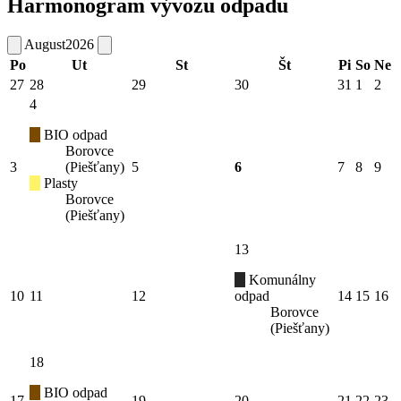
Harmonogram vývozu odpadu
August
2026
Po
Ut
St
Št
Pi
So
Ne
27
28
29
30
31
1
2
4
BIO odpad
Borovce
3
(Piešťany)
5
6
7
8
9
Plasty
Borovce
(Piešťany)
13
Komunálny
10
11
12
odpad
14
15
16
Borovce
(Piešťany)
18
BIO odpad
17
19
20
21
22
23