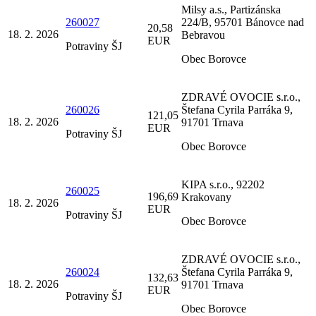
Milsy a.s., Partizánska
260027
224/B, 95701 Bánovce nad
20,58
18. 2. 2026
Bebravou
EUR
Potraviny ŠJ
Obec Borovce
ZDRAVÉ OVOCIE s.r.o.,
260026
Štefana Cyrila Parráka 9,
121,05
18. 2. 2026
91701 Trnava
EUR
Potraviny ŠJ
Obec Borovce
KIPA s.r.o., 92202
260025
196,69
Krakovany
18. 2. 2026
EUR
Potraviny ŠJ
Obec Borovce
ZDRAVÉ OVOCIE s.r.o.,
260024
Štefana Cyrila Parráka 9,
132,63
18. 2. 2026
91701 Trnava
EUR
Potraviny ŠJ
Obec Borovce