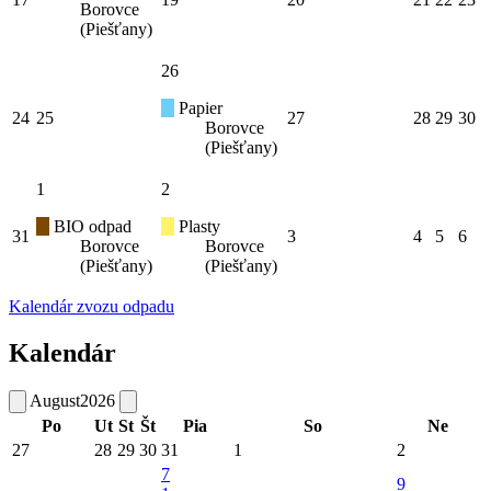
Borovce
(Piešťany)
26
Papier
24
25
27
28
29
30
Borovce
(Piešťany)
1
2
BIO odpad
Plasty
31
3
4
5
6
Borovce
Borovce
(Piešťany)
(Piešťany)
Kalendár zvozu odpadu
Kalendár
August
2026
Po
Ut
St
Št
Pia
So
Ne
27
28
29
30
31
1
2
7
9