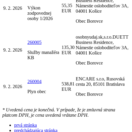
Business Residence,
55,35
Námestie osloboditeľov 3A,
Výkon
9. 2. 2026
EUR
04001 Košice
zodpovednej
osoby 1/2026
Obec Borovce
osobnyudaj.sk,s.r.o.DUETT
260005
Business Residence,
135,30
Námestie osloboditeľov 3A,
9. 2. 2026
Služby manažéra
EUR
04001 Košice
KB
Obec Borovce
ENCARE s.r.o, Rusovská
260004
538,81
cesta 20, 85101 Bratislava
9. 2. 2026
EUR
Plyn obec
Obec Borovce
* Uvedená cena je konečná. V prípade, že je zmluvná strana
platcom DPH, je cena uvedená vrátane DPH.
prvá stránka
predchádzajúca stránka