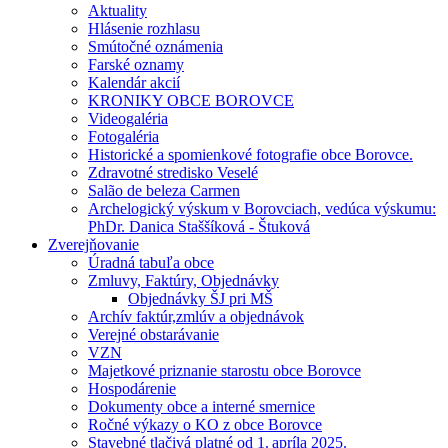
Aktuality
Hlásenie rozhlasu
Smútočné oznámenia
Farské oznamy
Kalendár akcií
KRONIKY OBCE BOROVCE
Videogaléria
Fotogaléria
Historické a spomienkové fotografie obce Borovce.
Zdravotné stredisko Veselé
Salão de beleza Carmen
Archelogický výskum v Borovciach, vedúca výskumu:
PhDr. Danica Staššíková - Štuková
Zverejňovanie
Úradná tabuľa obce
Zmluvy, Faktúry, Objednávky
Objednávky ŠJ pri MŠ
Archív faktúr,zmlúv a objednávok
Verejné obstarávanie
VZN
Majetkové priznanie starostu obce Borovce
Hospodárenie
Dokumenty obce a interné smernice
Ročné výkazy o KO z obce Borovce
Stavebné tlačivá platné od 1. apríla 2025.