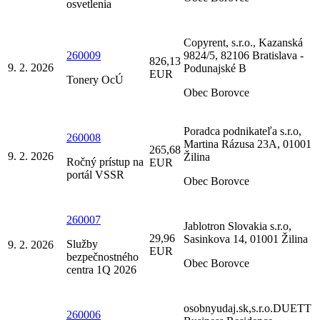
osvetlenia
Copyrent, s.r.o., Kazanská
260009
9824/5, 82106 Bratislava -
826,13
9. 2. 2026
Podunajské B
EUR
Tonery OcÚ
Obec Borovce
Poradca podnikateľa s.r.o,
260008
Martina Rázusa 23A, 01001
265,68
9. 2. 2026
Žilina
Ročný prístup na
EUR
portál VSSR
Obec Borovce
260007
Jablotron Slovakia s.r.o,
29,96
Sasinkova 14, 01001 Žilina
Služby
9. 2. 2026
EUR
bezpečnostného
Obec Borovce
centra 1Q 2026
osobnyudaj.sk,s.r.o.DUETT
260006