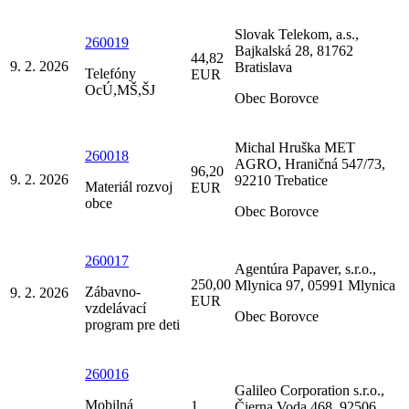
Slovak Telekom, a.s.,
260019
Bajkalská 28, 81762
44,82
9. 2. 2026
Bratislava
Telefóny
EUR
OcÚ,MŠ,ŠJ
Obec Borovce
Michal Hruška MET
260018
AGRO, Hraničná 547/73,
96,20
9. 2. 2026
92210 Trebatice
Materiál rozvoj
EUR
obce
Obec Borovce
260017
Agentúra Papaver, s.r.o.,
250,00
Mlynica 97, 05991 Mlynica
Zábavno-
9. 2. 2026
EUR
vzdelávací
Obec Borovce
program pre deti
260016
Galileo Corporation s.r.o.,
Mobilná
1
Čierna Voda 468, 92506