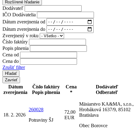
Rozšírené hľadanie
Dodávateľ
IČO Dodávatelia
Dátum zverejnenia od
Dátum zverejnenia do
Zverejnený v roku
Číslo faktúry
Popis plnenia
Cena od
Cena do
Zrušiť filter
Zavrieť
Dátum
Číslo faktúry
Cena
Dodávateľ
zverejnenia
Popis plnenia
*
Odberateľ
Mäsiarstvo KA&MA, s.r.o.,
260028
Hrobáková 1637/9, 85102
72,00
18. 2. 2026
Bratislava
EUR
Potraviny ŠJ
Obec Borovce