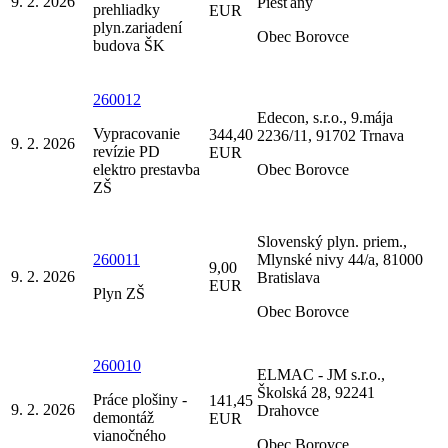
9. 2. 2026
Piešťany
prehliadky
EUR
plyn.zariadení
Obec Borovce
budova ŠK
260012
Edecon, s.r.o., 9.mája
Vypracovanie
344,40
2236/11, 91702 Trnava
9. 2. 2026
revízie PD
EUR
elektro prestavba
Obec Borovce
ZŠ
Slovenský plyn. priem.,
260011
Mlynské nivy 44/a, 81000
9,00
9. 2. 2026
Bratislava
EUR
Plyn ZŠ
Obec Borovce
260010
ELMAC - JM s.r.o.,
Školská 28, 92241
Práce plošiny -
141,45
9. 2. 2026
Drahovce
demontáž
EUR
vianočného
Obec Borovce