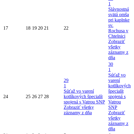
1
Slávnostná
svätá omša
pri kaplnke
sv.
17
18
19
20
21
22
Rochusa v
Chtelnici
Zobraziť
všetky
záznamy z
dňa
30
1
Súťaž vo
29
varení
1
kotlíkových
Súťaž vo varení
špecialít
24
25
26
27
28
kotlíkových špecialít
spojená s
spojená s Vatrou SNP
Vatrou
Zobraziť všetky
SNP
záznamy z dňa
Zobraziť
všetky
záznamy z
dňa