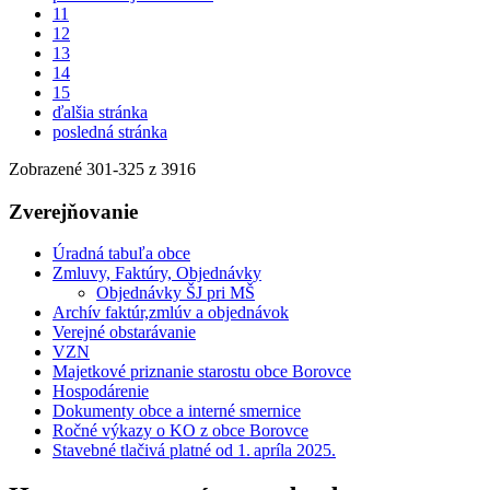
11
12
13
14
15
ďalšia stránka
posledná stránka
Zobrazené
301
-
325
z 3916
Zverejňovanie
Úradná tabuľa obce
Zmluvy, Faktúry, Objednávky
Objednávky ŠJ pri MŠ
Archív faktúr,zmlúv a objednávok
Verejné obstarávanie
VZN
Majetkové priznanie starostu obce Borovce
Hospodárenie
Dokumenty obce a interné smernice
Ročné výkazy o KO z obce Borovce
Stavebné tlačivá platné od 1. apríla 2025.