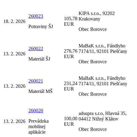
KIPA s.r.o., 92202
260023
105,78
Krakovany
18. 2. 2026
EUR
Potraviny ŠJ
Obec Borovce
MaBaK s.r.o., Fándlyho
260022
276,76
7174/11, 92101 Piešťany
13. 2. 2026
EUR
Materiál ŠJ
Obec Borovce
MaBaK s.r.o., Fándlyho
260021
231,24
7174/11, 92101 Piešťany
13. 2. 2026
EUR
Materiál MŠ
Obec Borovce
260020
adsupra s.r.o, Hlavná 35,
100,00
04412 Nižný Klátov
Prevádzka
13. 2. 2026
EUR
mobilnej
Obec Borovce
aplikácie