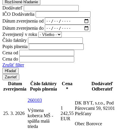
Rozšírené hľadanie
Dodávateľ
IČO Dodávatelia
Dátum zverejnenia od
Dátum zverejnenia do
Zverejnený v roku
Číslo faktúry
Popis plnenia
Cena od
Cena do
Zrušiť filter
Zavrieť
Dátum
Číslo faktúry
Cena
Dodávateľ
zverejnenia
Popis plnenia
*
Odberateľ
260103
DK BYT, s.r.o., Pod
1
Párovcami 59, 92101
Výmena
25. 3. 2026
242,55
Piešťany
koberca MŠ -
EUR
spálňa malá
Obec Borovce
trieda