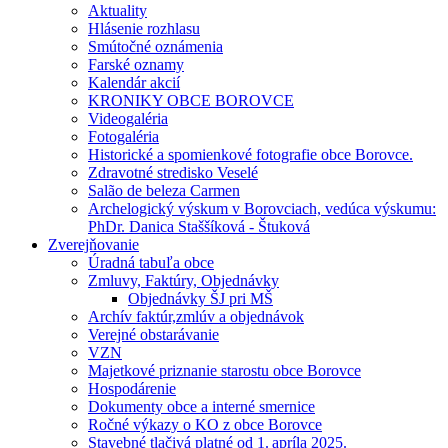
Aktuality
Hlásenie rozhlasu
Smútočné oznámenia
Farské oznamy
Kalendár akcií
KRONIKY OBCE BOROVCE
Videogaléria
Fotogaléria
Historické a spomienkové fotografie obce Borovce.
Zdravotné stredisko Veselé
Salão de beleza Carmen
Archelogický výskum v Borovciach, vedúca výskumu:
PhDr. Danica Staššíková - Štuková
Zverejňovanie
Úradná tabuľa obce
Zmluvy, Faktúry, Objednávky
Objednávky ŠJ pri MŠ
Archív faktúr,zmlúv a objednávok
Verejné obstarávanie
VZN
Majetkové priznanie starostu obce Borovce
Hospodárenie
Dokumenty obce a interné smernice
Ročné výkazy o KO z obce Borovce
Stavebné tlačivá platné od 1. apríla 2025.