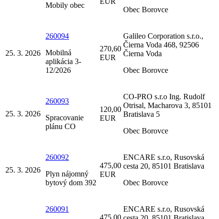
EUR
Mobily obec
Obec Borovce
260094
Galileo Corporation s.r.o.,
Čierna Voda 468, 92506
270,60
Mobilná
25. 3. 2026
Čierna Voda
EUR
aplikácia 3-
12/2026
Obec Borovce
CO-PRO s.r.o Ing. Rudolf
260093
Otrisal, Macharova 3, 85101
120,00
25. 3. 2026
Bratislava 5
Spracovanie
EUR
plánu CO
Obec Borovce
260092
ENCARE s.r.o, Rusovská
475,00
cesta 20, 85101 Bratislava
25. 3. 2026
Plyn nájomný
EUR
bytový dom 392
Obec Borovce
260091
ENCARE s.r.o, Rusovská
475,00
cesta 20, 85101 Bratislava