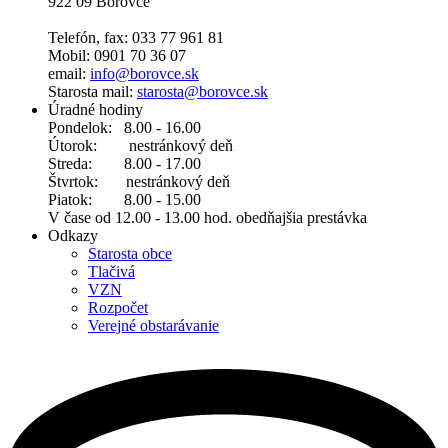
922 09 Borovce
Telefón, fax: 033 77 961 81
Mobil: 0901 70 36 07
email:
info@borovce.sk
Starosta mail:
starosta@borovce.sk
Úradné hodiny
Pondelok: 8.00 - 16.00
Útorok: nestránkový deň
Streda: 8.00 - 17.00
Štvrtok: nestránkový deň
Piatok: 8.00 - 15.00
V čase od 12.00 - 13.00 hod. obedňajšia prestávka
Odkazy
Starosta obce
Tlačivá
VZN
Rozpočet
Verejné obstarávanie