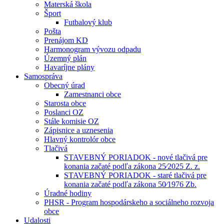
Materská škola
Šport
Futbalový klub
Pošta
Prenájom KD
Harmonogram vývozu odpadu
Územný plán
Havaríjne plány
Samospráva
Obecný úrad
Zamestnanci obce
Starosta obce
Poslanci OZ
Stále komisie OZ
Zápisnice a uznesenia
Hlavný kontrolór obce
Tlačivá
STAVEBNÝ PORIADOK - nové tlačivá pre
konania začaté podľa zákona 25⁄2025 Z. z.
STAVEBNÝ PORIADOK - staré tlačivá pre
konania začaté podľa zákona 50⁄1976 Zb.
Úradné hodiny
PHSR - Program hospodárskeho a sociálneho rozvoja
obce
Udalosti