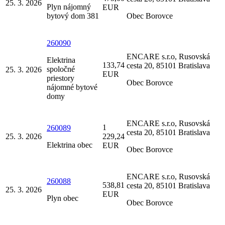
25. 3. 2026
Plyn nájomný
EUR
bytový dom 381
Obec Borovce
260090
ENCARE s.r.o, Rusovská
Elektrina
133,74
cesta 20, 85101 Bratislava
spoločné
25. 3. 2026
EUR
priestory
Obec Borovce
nájomné bytové
domy
ENCARE s.r.o, Rusovská
1
260089
cesta 20, 85101 Bratislava
25. 3. 2026
229,24
Elektrina obec
EUR
Obec Borovce
ENCARE s.r.o, Rusovská
260088
538,81
cesta 20, 85101 Bratislava
25. 3. 2026
EUR
Plyn obec
Obec Borovce