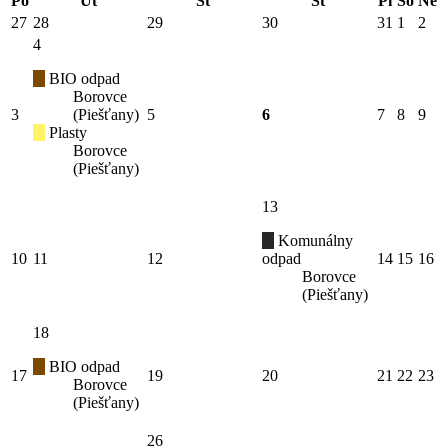
Po
Ut
St
Št
Pi
So
Ne
27
28
29
30
31
1
2
4
BIO odpad
Borovce
3
(Piešťany)
5
6
7
8
9
Plasty
Borovce
(Piešťany)
13
Komunálny
10
11
12
odpad
14
15
16
Borovce
(Piešťany)
18
BIO odpad
17
19
20
21
22
23
Borovce
(Piešťany)
26