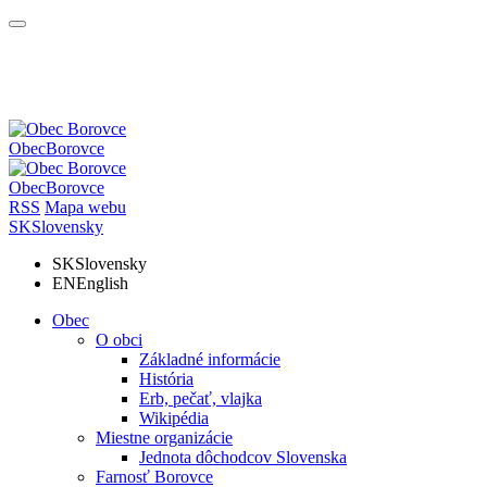
Obec
Borovce
Obec
Borovce
RSS
Mapa webu
SK
Slovensky
SK
Slovensky
EN
English
Obec
O obci
Základné informácie
História
Erb, pečať, vlajka
Wikipédia
Miestne organizácie
Jednota dôchodcov Slovenska
Farnosť Borovce