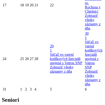
sv.
17
18
19
20
21
22
Rochusa v
Chtelnici
Zobraziť
všetky
záznamy z
dňa
30
1
Súťaž vo
29
varení
1
kotlíkových
Súťaž vo varení
špecialít
24
25
26
27
28
kotlíkových špecialít
spojená s
spojená s Vatrou SNP
Vatrou
Zobraziť všetky
SNP
záznamy z dňa
Zobraziť
všetky
záznamy z
dňa
31
1
2
3
4
5
6
Seniori