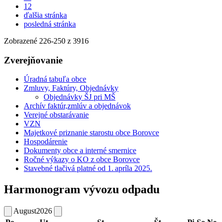
12
ďalšia stránka
posledná stránka
Zobrazené
226
-
250
z 3916
Zverejňovanie
Úradná tabuľa obce
Zmluvy, Faktúry, Objednávky
Objednávky ŠJ pri MŠ
Archív faktúr,zmlúv a objednávok
Verejné obstarávanie
VZN
Majetkové priznanie starostu obce Borovce
Hospodárenie
Dokumenty obce a interné smernice
Ročné výkazy o KO z obce Borovce
Stavebné tlačivá platné od 1. apríla 2025.
Harmonogram vývozu odpadu
August
2026