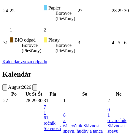
Papier
24
25
27
28
29
30
Borovce
(Piešťany)
1
2
BIO odpad
Plasty
31
3
4
5
6
Borovce
Borovce
(Piešťany)
(Piešťany)
Kalendár zvozu odpadu
Kalendár
August
2026
Po
Ut
St
Št
Pia
So
Ne
27
28
29
30
31
1
2
7
9
1
8
1
61.
2
61. ročník
ročník
61. ročník Slávností
Slávností
Slávností
spevu, hudby a tanca
spevu,