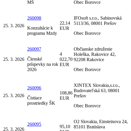
MŠ
Obec Borovce
260098
IFOsoft s.r.o., Sabinovská
22,14
5113/36, 08001 Prešov
25. 3. 2026
Konzultácie k
EUR
programu Mzdy
Obec Borovce
260097
Občianske združenie
4
Holeška, Rakovice 42,
Členské
25. 3. 2026
022,70
92208 Rakovice
príspevky na rok
EUR
2026
Obec Borovce
XINTEX Slovakia,s.r.o.,
260096
Budovateľská 63, 08001
108,86
25. 3. 2026
Prešov
Čistiace
EUR
prostriedky ŠK
Obec Borovce
O2 Slovakia, Einsteinova 24,
260095
95,10
85101 Bratislava
25. 3. 2026