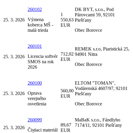
260102
DK BYT, s.r.o., Pod
1
Párovcami 59, 92101
Výmena
25. 3. 2026
550,63
Piešťany
koberca MŠ -
EUR
malá trieda
Obec Borovce
260101
REMEK s.r.o, Piaristická 25,
712,02
94901 Nitra
Licencia softvér
25. 3. 2026
EUR
SMOS na rok
Obec Borovce
2026
260100
ELTOM "TOMAN",
Vodárenská 4607/97, 92101
560,00
Oprava
25. 3. 2026
Piešťany
EUR
verejného
osvetlenia
Obec Borovce
260099
MaBaK s.r.o., Fándlyho
89,67
7174/11, 92101 Piešťany
25. 3. 2026
Čistiaci materiál
EUR