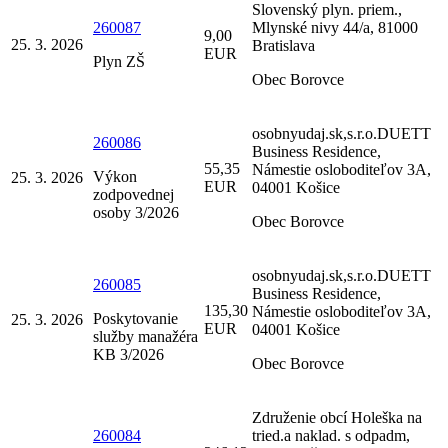
Slovenský plyn. priem.,
260087
Mlynské nivy 44/a, 81000
9,00
25. 3. 2026
Bratislava
EUR
Plyn ZŠ
Obec Borovce
osobnyudaj.sk,s.r.o.DUETT
260086
Business Residence,
55,35
Námestie osloboditeľov 3A,
Výkon
25. 3. 2026
EUR
04001 Košice
zodpovednej
osoby 3/2026
Obec Borovce
osobnyudaj.sk,s.r.o.DUETT
260085
Business Residence,
135,30
Námestie osloboditeľov 3A,
Poskytovanie
25. 3. 2026
EUR
04001 Košice
služby manažéra
KB 3/2026
Obec Borovce
Združenie obcí Holeška na
260084
tried.a naklad. s odpadm,