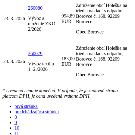
Združenie obcí Holeška na
260080
tried.a naklad. s odpadm,
994,89
Borovce č. 168, 92209
Vývoz a
23. 3. 2026
EUR
Borovce
uloženie ZKO
2/2026
Obec Borovce
Združenie obcí Holeška na
260079
tried.a naklad. s odpadm,
183,00
Borovce č. 168, 92209
23. 3. 2026
Vývoz textilu
EUR
Borovce
1.-2./2026
Obec Borovce
* Uvedená cena je konečná. V prípade, že je zmluvná strana
platcom DPH, je cena uvedená vrátane DPH.
prvá stránka
predchádzajúca stránka
8
9
10
11