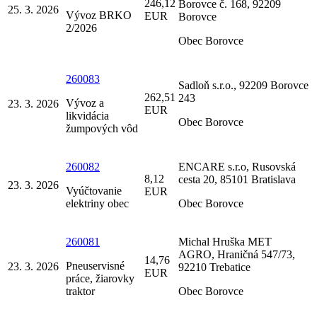
246,12
Borovce č. 168, 92209
25. 3. 2026
Vývoz BRKO
EUR
Borovce
2/2026
Obec Borovce
260083
Sadloň s.r.o., 92209 Borovce
262,51
243
Vývoz a
23. 3. 2026
EUR
likvidácia
Obec Borovce
žumpových vôd
260082
ENCARE s.r.o, Rusovská
8,12
cesta 20, 85101 Bratislava
23. 3. 2026
Vyúčtovanie
EUR
elektriny obec
Obec Borovce
260081
Michal Hruška MET
AGRO, Hraničná 547/73,
14,76
Pneuservisné
23. 3. 2026
92210 Trebatice
EUR
práce, žiarovky
traktor
Obec Borovce