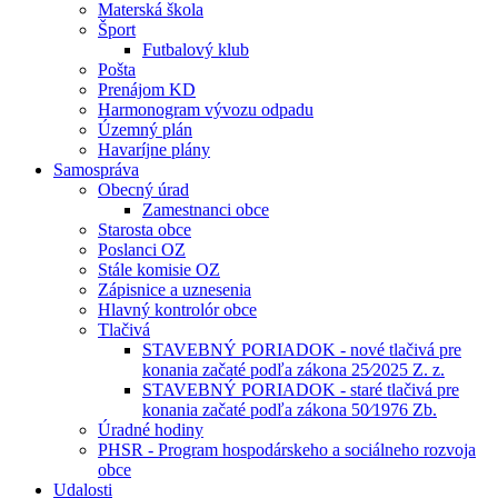
Materská škola
Šport
Futbalový klub
Pošta
Prenájom KD
Harmonogram vývozu odpadu
Územný plán
Havaríjne plány
Samospráva
Obecný úrad
Zamestnanci obce
Starosta obce
Poslanci OZ
Stále komisie OZ
Zápisnice a uznesenia
Hlavný kontrolór obce
Tlačivá
STAVEBNÝ PORIADOK - nové tlačivá pre
konania začaté podľa zákona 25⁄2025 Z. z.
STAVEBNÝ PORIADOK - staré tlačivá pre
konania začaté podľa zákona 50⁄1976 Zb.
Úradné hodiny
PHSR - Program hospodárskeho a sociálneho rozvoja
obce
Udalosti