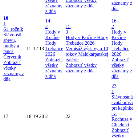
všetky
Zobraziť všetky
záznamy z
záznamy
záznamy z dňa
dňa
z dňa
10
14
16
1
2
15
2
61. ročník
Hody v
3
Hody v
Slávností
Kočíne
Hody v Kočíne
Hody
Kočíne
spevu,
Hody
Trebatice 2026
Hody
hudby a
11
12
13
Trebatice
Vernisáž výstavy a 10
Trebatice
tanca
2026
rokov Malokarpatskej
2026
Červeník
Zobraziť
galérie
Zobraziť
Zobraziť
všetky
Zobraziť všetky
všetky
všetky
záznamy
záznamy z dňa
záznamy z
záznamy z
z dňa
dňa
dňa
23
1
Slávnostná
svätá omša
pri kaplnke
sv.
17
18
19
20
21
22
Rochusa v
Chtelnici
Zobraziť
všetky