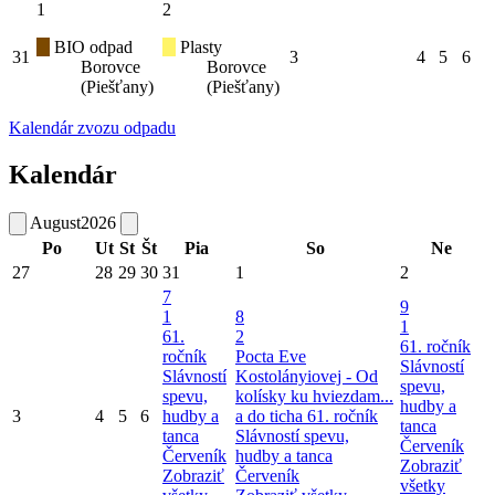
1
2
BIO odpad
Plasty
31
3
4
5
6
Borovce
Borovce
(Piešťany)
(Piešťany)
Kalendár zvozu odpadu
Kalendár
August
2026
Po
Ut
St
Št
Pia
So
Ne
27
28
29
30
31
1
2
7
9
1
8
1
61.
2
61. ročník
ročník
Pocta Eve
Slávností
Slávností
Kostolányiovej - Od
spevu,
spevu,
kolísky ku hviezdam...
hudby a
3
4
5
6
hudby a
a do ticha
61. ročník
tanca
tanca
Slávností spevu,
Červeník
Červeník
hudby a tanca
Zobraziť
Zobraziť
Červeník
všetky