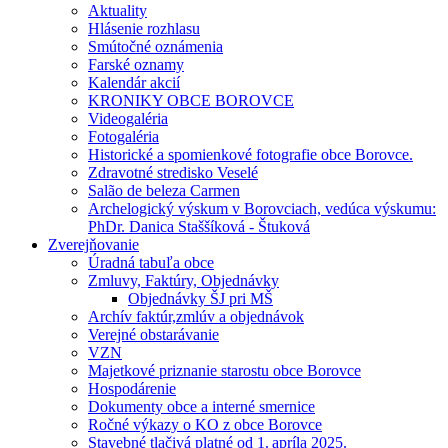
Aktuality
Hlásenie rozhlasu
Smútočné oznámenia
Farské oznamy
Kalendár akcií
KRONIKY OBCE BOROVCE
Videogaléria
Fotogaléria
Historické a spomienkové fotografie obce Borovce.
Zdravotné stredisko Veselé
Salão de beleza Carmen
Archelogický výskum v Borovciach, vedúca výskumu:
PhDr. Danica Staššíková - Štuková
Zverejňovanie
Úradná tabuľa obce
Zmluvy, Faktúry, Objednávky
Objednávky ŠJ pri MŠ
Archív faktúr,zmlúv a objednávok
Verejné obstarávanie
VZN
Majetkové priznanie starostu obce Borovce
Hospodárenie
Dokumenty obce a interné smernice
Ročné výkazy o KO z obce Borovce
Stavebné tlačivá platné od 1. apríla 2025.