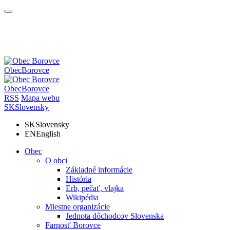
Obec
Borovce
Obec
Borovce
RSS
Mapa webu
SK
Slovensky
SK
Slovensky
EN
English
Obec
O obci
Základné informácie
História
Erb, pečať, vlajka
Wikipédia
Miestne organizácie
Jednota dôchodcov Slovenska
Farnosť Borovce