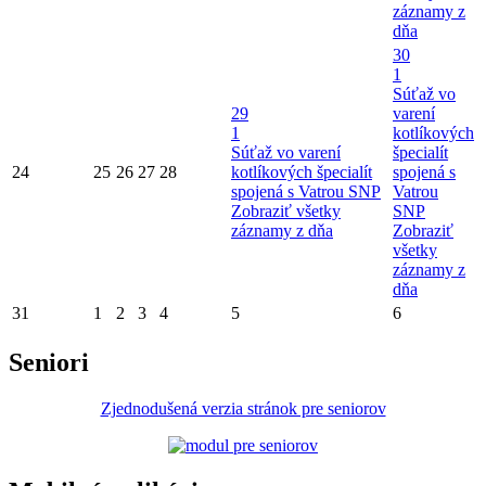
záznamy z
dňa
30
1
Súťaž vo
29
varení
1
kotlíkových
Súťaž vo varení
špecialít
24
25
26
27
28
kotlíkových špecialít
spojená s
spojená s Vatrou SNP
Vatrou
Zobraziť všetky
SNP
záznamy z dňa
Zobraziť
všetky
záznamy z
dňa
31
1
2
3
4
5
6
Seniori
Zjednodušená verzia stránok pre seniorov