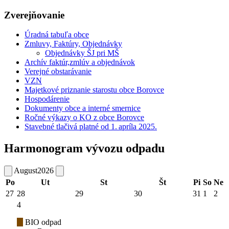
Zverejňovanie
Úradná tabuľa obce
Zmluvy, Faktúry, Objednávky
Objednávky ŠJ pri MŠ
Archív faktúr,zmlúv a objednávok
Verejné obstarávanie
VZN
Majetkové priznanie starostu obce Borovce
Hospodárenie
Dokumenty obce a interné smernice
Ročné výkazy o KO z obce Borovce
Stavebné tlačivá platné od 1. apríla 2025.
Harmonogram vývozu odpadu
August
2026
Po
Ut
St
Št
Pi
So
Ne
27
28
29
30
31
1
2
4
BIO odpad