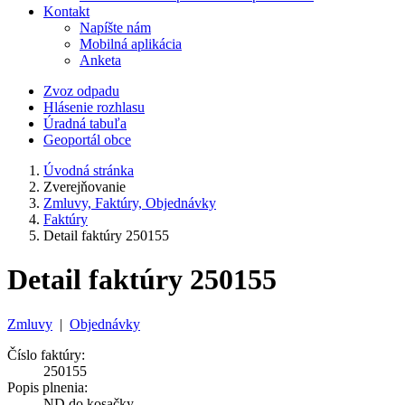
Kontakt
Napíšte nám
Mobilná aplikácia
Anketa
Zvoz odpadu
Hlásenie rozhlasu
Úradná tabuľa
Geoportál obce
Úvodná stránka
Zverejňovanie
Zmluvy, Faktúry, Objednávky
Faktúry
Detail faktúry 250155
Detail faktúry 250155
Zmluvy
|
Objednávky
Číslo faktúry:
250155
Popis plnenia:
ND do kosačky