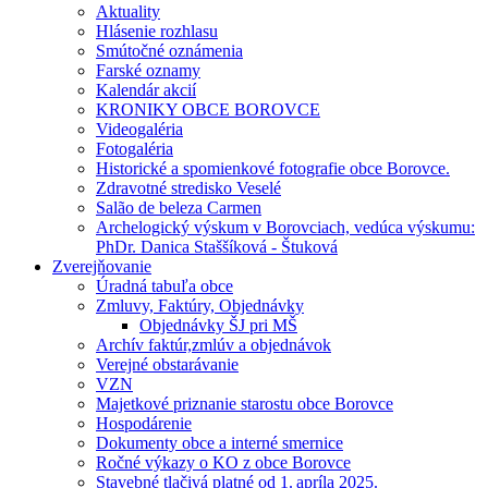
Aktuality
Hlásenie rozhlasu
Smútočné oznámenia
Farské oznamy
Kalendár akcií
KRONIKY OBCE BOROVCE
Videogaléria
Fotogaléria
Historické a spomienkové fotografie obce Borovce.
Zdravotné stredisko Veselé
Salão de beleza Carmen
Archelogický výskum v Borovciach, vedúca výskumu:
PhDr. Danica Staššíková - Štuková
Zverejňovanie
Úradná tabuľa obce
Zmluvy, Faktúry, Objednávky
Objednávky ŠJ pri MŠ
Archív faktúr,zmlúv a objednávok
Verejné obstarávanie
VZN
Majetkové priznanie starostu obce Borovce
Hospodárenie
Dokumenty obce a interné smernice
Ročné výkazy o KO z obce Borovce
Stavebné tlačivá platné od 1. apríla 2025.