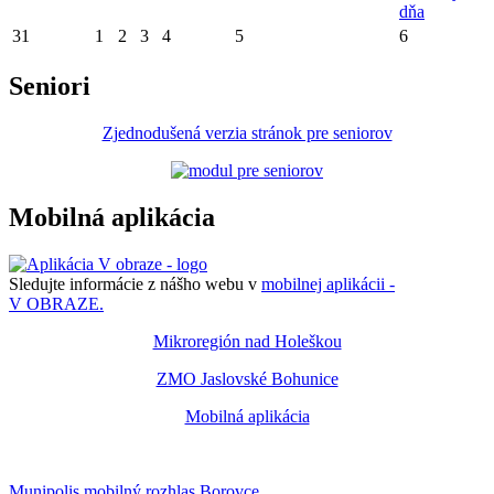
dňa
31
1
2
3
4
5
6
Seniori
Zjednodušená verzia stránok pre seniorov
Mobilná aplikácia
Sledujte informácie z nášho webu v
mobilnej aplikácii -
V OBRAZE.
Mikroregión nad Holeškou
ZMO Jaslovské Bohunice
Mobilná aplikácia
Munipolis mobilný rozhlas Borovce