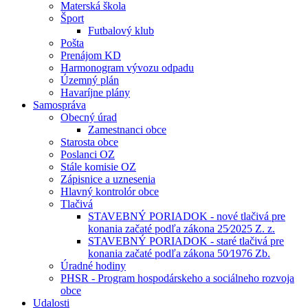
Materská škola
Šport
Futbalový klub
Pošta
Prenájom KD
Harmonogram vývozu odpadu
Územný plán
Havaríjne plány
Samospráva
Obecný úrad
Zamestnanci obce
Starosta obce
Poslanci OZ
Stále komisie OZ
Zápisnice a uznesenia
Hlavný kontrolór obce
Tlačivá
STAVEBNÝ PORIADOK - nové tlačivá pre
konania začaté podľa zákona 25⁄2025 Z. z.
STAVEBNÝ PORIADOK - staré tlačivá pre
konania začaté podľa zákona 50⁄1976 Zb.
Úradné hodiny
PHSR - Program hospodárskeho a sociálneho rozvoja
obce
Udalosti