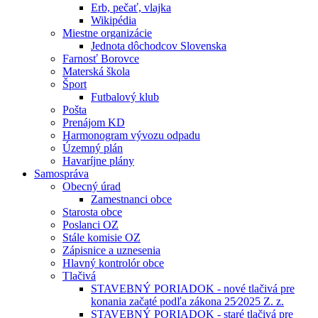
Erb, pečať, vlajka
Wikipédia
Miestne organizácie
Jednota dôchodcov Slovenska
Farnosť Borovce
Materská škola
Šport
Futbalový klub
Pošta
Prenájom KD
Harmonogram vývozu odpadu
Územný plán
Havaríjne plány
Samospráva
Obecný úrad
Zamestnanci obce
Starosta obce
Poslanci OZ
Stále komisie OZ
Zápisnice a uznesenia
Hlavný kontrolór obce
Tlačivá
STAVEBNÝ PORIADOK - nové tlačivá pre
konania začaté podľa zákona 25⁄2025 Z. z.
STAVEBNÝ PORIADOK - staré tlačivá pre