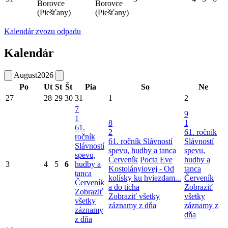
Borovce
Borovce
(Piešťany)
(Piešťany)
Kalendár zvozu odpadu
Kalendár
August
2026
Po
Ut
St
Št
Pia
So
Ne
27
28
29
30
31
1
2
7
9
1
8
1
61.
2
61. ročník
ročník
61. ročník Slávností
Slávností
Slávností
spevu, hudby a tanca
spevu,
spevu,
Červeník
Pocta Eve
hudby a
3
4
5
6
hudby a
Kostolányiovej - Od
tanca
tanca
kolísky ku hviezdam...
Červeník
Červeník
a do ticha
Zobraziť
Zobraziť
Zobraziť všetky
všetky
všetky
záznamy z dňa
záznamy z
záznamy
dňa
z dňa