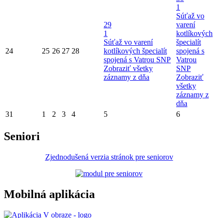
1
Súťaž vo
29
varení
1
kotlíkových
Súťaž vo varení
špecialít
24
25
26
27
28
kotlíkových špecialít
spojená s
spojená s Vatrou SNP
Vatrou
Zobraziť všetky
SNP
záznamy z dňa
Zobraziť
všetky
záznamy z
dňa
31
1
2
3
4
5
6
Seniori
Zjednodušená verzia stránok pre seniorov
Mobilná aplikácia