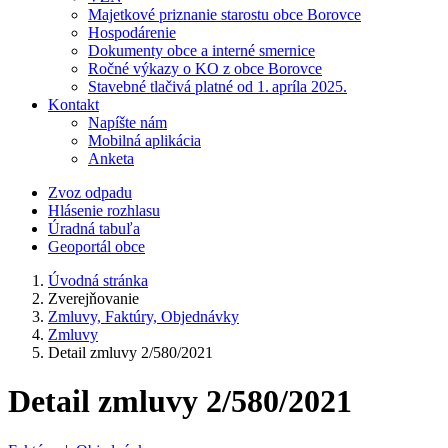
Majetkové priznanie starostu obce Borovce
Hospodárenie
Dokumenty obce a interné smernice
Ročné výkazy o KO z obce Borovce
Stavebné tlačivá platné od 1. apríla 2025.
Kontakt
Napíšte nám
Mobilná aplikácia
Anketa
Zvoz odpadu
Hlásenie rozhlasu
Úradná tabuľa
Geoportál obce
Úvodná stránka
Zverejňovanie
Zmluvy, Faktúry, Objednávky
Zmluvy
Detail zmluvy 2/580/2021
Detail zmluvy 2/580/2021