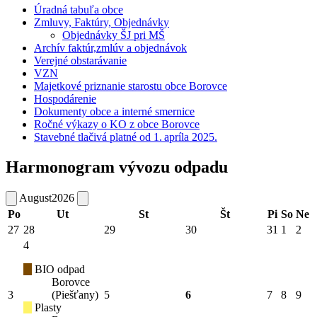
Úradná tabuľa obce
Zmluvy, Faktúry, Objednávky
Objednávky ŠJ pri MŠ
Archív faktúr,zmlúv a objednávok
Verejné obstarávanie
VZN
Majetkové priznanie starostu obce Borovce
Hospodárenie
Dokumenty obce a interné smernice
Ročné výkazy o KO z obce Borovce
Stavebné tlačivá platné od 1. apríla 2025.
Harmonogram vývozu odpadu
August
2026
Po
Ut
St
Št
Pi
So
Ne
27
28
29
30
31
1
2
4
BIO odpad
Borovce
3
(Piešťany)
5
6
7
8
9
Plasty