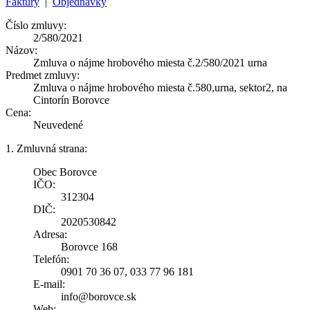
Faktúry
|
Objednávky
Číslo zmluvy:
2/580/2021
Názov:
Zmluva o nájme hrobového miesta č.2/580/2021 urna
Predmet zmluvy:
Zmluva o nájme hrobového miesta č.580,urna, sektor2, na
Cintorín Borovce
Cena:
Neuvedené
1. Zmluvná strana:
Obec Borovce
IČO:
312304
DIČ:
2020530842
Adresa:
Borovce 168
Telefón:
0901 70 36 07, 033 77 96 181
E-mail:
info@borovce.sk
Web: