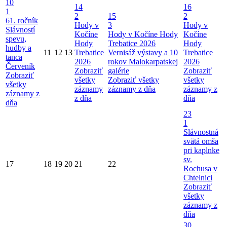
10
14
16
1
2
15
2
61. ročník
Hody v
3
Hody v
Slávností
Kočíne
Hody v Kočíne
Hody
Kočíne
spevu,
Hody
Trebatice 2026
Hody
hudby a
11
12
13
Trebatice
Vernisáž výstavy a 10
Trebatice
tanca
2026
rokov Malokarpatskej
2026
Červeník
Zobraziť
galérie
Zobraziť
Zobraziť
všetky
Zobraziť všetky
všetky
všetky
záznamy
záznamy z dňa
záznamy z
záznamy z
z dňa
dňa
dňa
23
1
Slávnostná
svätá omša
pri kaplnke
sv.
17
18
19
20
21
22
Rochusa v
Chtelnici
Zobraziť
všetky
záznamy z
dňa
30