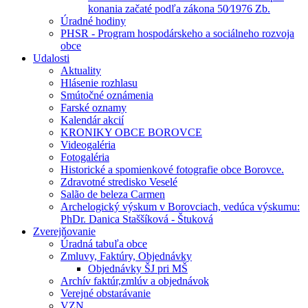
konania začaté podľa zákona 50⁄1976 Zb.
Úradné hodiny
PHSR - Program hospodárskeho a sociálneho rozvoja
obce
Udalosti
Aktuality
Hlásenie rozhlasu
Smútočné oznámenia
Farské oznamy
Kalendár akcií
KRONIKY OBCE BOROVCE
Videogaléria
Fotogaléria
Historické a spomienkové fotografie obce Borovce.
Zdravotné stredisko Veselé
Salão de beleza Carmen
Archelogický výskum v Borovciach, vedúca výskumu:
PhDr. Danica Staššíková - Štuková
Zverejňovanie
Úradná tabuľa obce
Zmluvy, Faktúry, Objednávky
Objednávky ŠJ pri MŠ
Archív faktúr,zmlúv a objednávok
Verejné obstarávanie
VZN