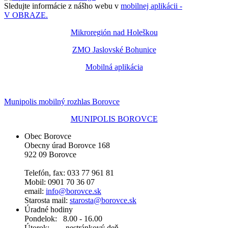
Sledujte informácie z nášho webu v
mobilnej aplikácii -
V OBRAZE.
Mikroregión nad Holeškou
ZMO Jaslovské Bohunice
Mobilná aplikácia
Munipolis mobilný rozhlas Borovce
MUNIPOLIS BOROVCE
Obec Borovce
Obecny úrad Borovce 168
922 09 Borovce
Telefón, fax: 033 77 961 81
Mobil: 0901 70 36 07
email:
info@borovce.sk
Starosta mail:
starosta@borovce.sk
Úradné hodiny
Pondelok: 8.00 - 16.00
Útorok: nestránkový deň