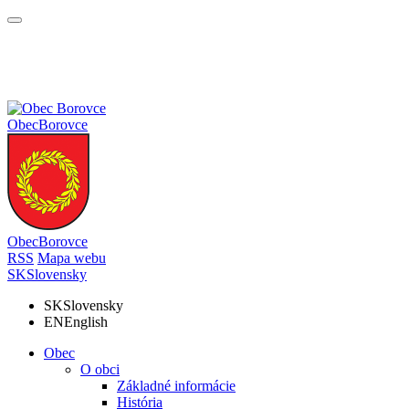
Obec
Borovce
Obec
Borovce
RSS
Mapa webu
SK
Slovensky
SK
Slovensky
EN
English
Obec
O obci
Základné informácie
História