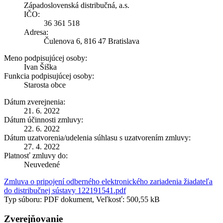
Západoslovenská distribučná, a.s.
IČO:
36 361 518
Adresa:
Čulenova 6, 816 47 Bratislava
Meno podpisujúcej osoby:
Ivan Šiška
Funkcia podpisujúcej osoby:
Starosta obce
Dátum zverejnenia:
21. 6. 2022
Dátum účinnosti zmluvy:
22. 6. 2022
Dátum uzatvorenia/udelenia súhlasu s uzatvorením zmluvy:
27. 4. 2022
Platnosť zmluvy do:
Neuvedené
Zmluva o pripojení odberného elektronického zariadenia žiadateľa
do distribučnej sústavy 122191541.pdf
Typ súboru: PDF dokument, Veľkosť: 500,55 kB
Zverejňovanie