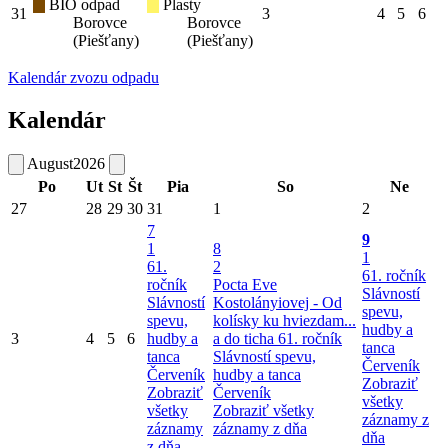
BIO odpad
Plasty
31
3
4
5
6
Borovce
Borovce
(Piešťany)
(Piešťany)
Kalendár zvozu odpadu
Kalendár
August
2026
Po
Ut
St
Št
Pia
So
Ne
27
28
29
30
31
1
2
7
9
1
8
1
61.
2
61. ročník
ročník
Pocta Eve
Slávností
Slávností
Kostolányiovej - Od
spevu,
spevu,
kolísky ku hviezdam...
hudby a
3
4
5
6
hudby a
a do ticha
61. ročník
tanca
tanca
Slávností spevu,
Červeník
Červeník
hudby a tanca
Zobraziť
Zobraziť
Červeník
všetky
všetky
Zobraziť všetky
záznamy z
záznamy
záznamy z dňa
dňa
z dňa