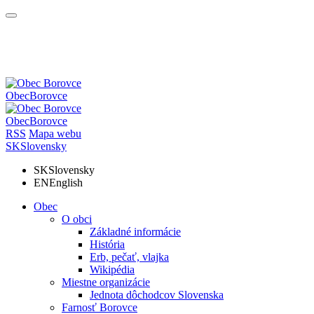
Obec
Borovce
Obec
Borovce
RSS
Mapa webu
SK
Slovensky
SK
Slovensky
EN
English
Obec
O obci
Základné informácie
História
Erb, pečať, vlajka
Wikipédia
Miestne organizácie
Jednota dôchodcov Slovenska
Farnosť Borovce