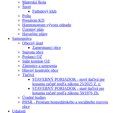
Materská škola
Šport
Futbalový klub
Pošta
Prenájom KD
Harmonogram vývozu odpadu
Územný plán
Havaríjne plány
Samospráva
Obecný úrad
Zamestnanci obce
Starosta obce
Poslanci OZ
Stále komisie OZ
Zápisnice a uznesenia
Hlavný kontrolór obce
Tlačivá
STAVEBNÝ PORIADOK - nové tlačivá pre
konania začaté podľa zákona 25⁄2025 Z. z.
STAVEBNÝ PORIADOK - staré tlačivá pre
konania začaté podľa zákona 50⁄1976 Zb.
Úradné hodiny
PHSR - Program hospodárskeho a sociálneho rozvoja
obce
Udalosti