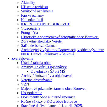
Aktuality
Hlásenie rozhlasu
Smútočné oznámenia
Farské oznamy
Kalendár akcií
KRONIKY OBCE BOROVCE
Videogaléria
Fotogaléria
Historické a spomienkové fotografie obce Borovce.
Zdravotné stredisko Veselé
Salão de beleza Carmen
Archelogický výskum v Borovciach, vedúca výskumu:
PhDr. Danica Staššíková - Štuková
Zverejňovanie
Úradná tabuľa obce
Zmluvy, Faktúry, Objednávky
Objednávky ŠJ pri MŠ
Archív faktúr,zmlúv a objednávok
Verejné obstarávanie
VZN
Majetkové priznanie starostu obce Borovce
Hospodárenie
Dokumenty obce a interné smernice
Ročné výkazy o KO z obce Borovce
Stavebné tlačivá platné od 1. apríla 2025.