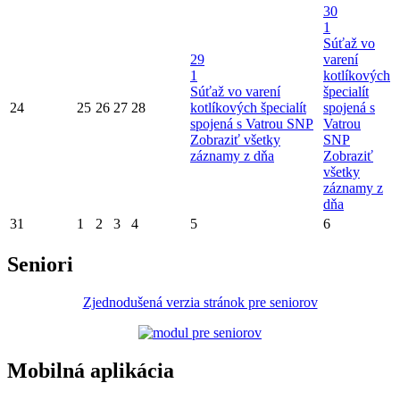
30
1
Súťaž vo
29
varení
1
kotlíkových
Súťaž vo varení
špecialít
24
25
26
27
28
kotlíkových špecialít
spojená s
spojená s Vatrou SNP
Vatrou
Zobraziť všetky
SNP
záznamy z dňa
Zobraziť
všetky
záznamy z
dňa
31
1
2
3
4
5
6
Seniori
Zjednodušená verzia stránok pre seniorov
Mobilná aplikácia