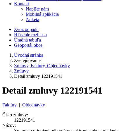
Kontakt
Napíšte nám
Mobilná aplikácia
Anketa
Zvoz odpadu
Hlásenie rozhlasu
Úradná tabuľa
Geoportál obce
Úvodná stránka
Zverejňovanie
Zmluvy, Faktúry, Objednávky
Zmluvy
Detail zmluvy 122191541
Detail zmluvy 122191541
Faktúry
|
Objednávky
Číslo zmluvy:
122191541
Názov:
Zmluva o pripojení odberného elektronického zariadenia