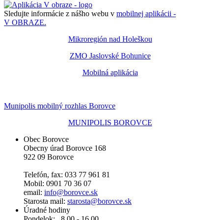
Sledujte informácie z nášho webu v
mobilnej aplikácii -
V OBRAZE.
Mikroregión nad Holeškou
ZMO Jaslovské Bohunice
Mobilná aplikácia
Munipolis mobilný rozhlas Borovce
MUNIPOLIS BOROVCE
Obec Borovce
Obecny úrad Borovce 168
922 09 Borovce
Telefón, fax: 033 77 961 81
Mobil: 0901 70 36 07
email:
info@borovce.sk
Starosta mail:
starosta@borovce.sk
Úradné hodiny
Pondelok: 8.00 - 16.00