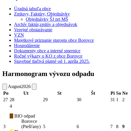
Úradná tabuľa obce
Zmluvy, Faktúry, Objednávky
Objednávky ŠJ pri MŠ
Archív faktúr,zmlúv a objednávok
Verejné obstarávanie
VZN
Majetkové priznanie starostu obce Borovce
Hospodárenie
Dokumenty obce a interné smernice
Ročné výkazy o KO z obce Borovce
Stavebné tlačivá platné od 1. apríla 2025.
Harmonogram vývozu odpadu
August
2026
Po
Ut
St
Št
Pi
So
Ne
27
28
29
30
31
1
2
4
BIO odpad
Borovce
3
(Piešťany)
5
6
7
8
9