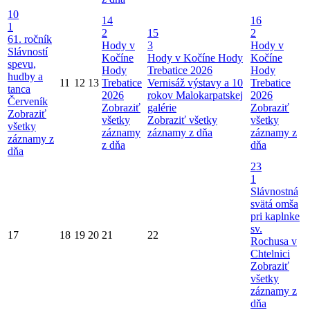
10
14
16
1
2
15
2
61. ročník
Hody v
3
Hody v
Slávností
Kočíne
Hody v Kočíne
Hody
Kočíne
spevu,
Hody
Trebatice 2026
Hody
hudby a
11
12
13
Trebatice
Vernisáž výstavy a 10
Trebatice
tanca
2026
rokov Malokarpatskej
2026
Červeník
Zobraziť
galérie
Zobraziť
Zobraziť
všetky
Zobraziť všetky
všetky
všetky
záznamy
záznamy z dňa
záznamy z
záznamy z
z dňa
dňa
dňa
23
1
Slávnostná
svätá omša
pri kaplnke
sv.
17
18
19
20
21
22
Rochusa v
Chtelnici
Zobraziť
všetky
záznamy z
dňa