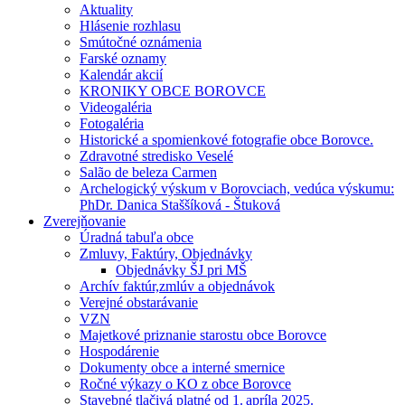
Aktuality
Hlásenie rozhlasu
Smútočné oznámenia
Farské oznamy
Kalendár akcií
KRONIKY OBCE BOROVCE
Videogaléria
Fotogaléria
Historické a spomienkové fotografie obce Borovce.
Zdravotné stredisko Veselé
Salão de beleza Carmen
Archelogický výskum v Borovciach, vedúca výskumu:
PhDr. Danica Staššíková - Štuková
Zverejňovanie
Úradná tabuľa obce
Zmluvy, Faktúry, Objednávky
Objednávky ŠJ pri MŠ
Archív faktúr,zmlúv a objednávok
Verejné obstarávanie
VZN
Majetkové priznanie starostu obce Borovce
Hospodárenie
Dokumenty obce a interné smernice
Ročné výkazy o KO z obce Borovce
Stavebné tlačivá platné od 1. apríla 2025.