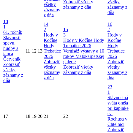
Zobraziť všetky
všetky
všetky
záznamy z dňa
záznamy z
záznamy
dňa
z dňa
10
14
16
1
2
15
2
61. ročník
Hody v
3
Hody v
Slávností
Kočíne
Hody v Kočíne
Hody
Kočíne
spevu,
Hody
Trebatice 2026
Hody
hudby a
11
12
13
Trebatice
Vernisáž výstavy a 10
Trebatice
tanca
2026
rokov Malokarpatskej
2026
Červeník
Zobraziť
galérie
Zobraziť
Zobraziť
všetky
Zobraziť všetky
všetky
všetky
záznamy
záznamy z dňa
záznamy z
záznamy z
z dňa
dňa
dňa
23
1
Slávnostná
svätá omša
pri kaplnke
sv.
17
18
19
20
21
22
Rochusa v
Chtelnici
Zobraziť