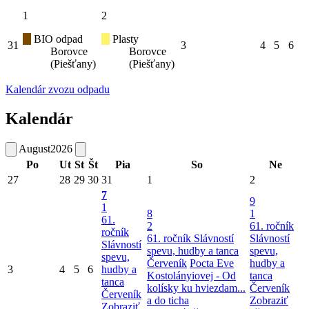
1
2
BIO odpad
Plasty
31
3
4
5
6
Borovce
Borovce
(Piešťany)
(Piešťany)
Kalendár zvozu odpadu
Kalendár
August
2026
Po
Ut
St
Št
Pia
So
Ne
27
28
29
30
31
1
2
7
9
1
8
1
61.
2
61. ročník
ročník
61. ročník Slávností
Slávností
Slávností
spevu, hudby a tanca
spevu,
spevu,
Červeník
Pocta Eve
hudby a
3
4
5
6
hudby a
Kostolányiovej - Od
tanca
tanca
kolísky ku hviezdam...
Červeník
Červeník
a do ticha
Zobraziť
Zobraziť