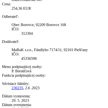
Cena:
254,36 EUR
Odberateľ:
Obec Borovce, 92209 Borovce 168
IČO:
312304
Dodávateľ:
MaBaK s.r.o., Fándlyho 7174/11, 92101 Piešťany
IČO:
45336598
Meno podpisujúcej osoby:
P. Brestičová
Funkcia podpisujúcej osoby:
Súvisiace faktúry:
230235
, 2.6 .2023
Dátum vystavenia:
29. 5. 2023
Dátum zverejnenia: