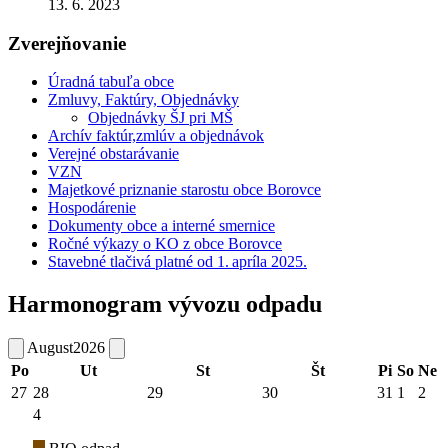
13. 6. 2023
Zverejňovanie
Úradná tabuľa obce
Zmluvy, Faktúry, Objednávky
Objednávky ŠJ pri MŠ
Archív faktúr,zmlúv a objednávok
Verejné obstarávanie
VZN
Majetkové priznanie starostu obce Borovce
Hospodárenie
Dokumenty obce a interné smernice
Ročné výkazy o KO z obce Borovce
Stavebné tlačivá platné od 1. apríla 2025.
Harmonogram vývozu odpadu
August
2026
Po
Ut
St
Št
Pi
So
Ne
27
28
29
30
31
1
2
4