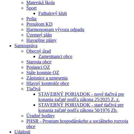
Materská škola
Šport
Futbalový klub
Pošta
Prenájom KD
Harmonogram vývozu odpadu
Územný plán
Havaríjne plány
Samospráva
Obecný úrad
Zamestnanci obce
Starosta obce
Poslanci OZ
Stále komisie OZ
Zápisnice a uznesenia
Hlavný kontrolór obce
Tlačivá
STAVEBNÝ PORIADOK - nové tlačivá pre
konania začaté podľa zákona 25⁄2025 Z. z.
STAVEBNÝ PORIADOK - staré tlačivá pre
konania začaté podľa zákona 50⁄1976 Zb.
Úradné hodiny
PHSR - Program hospodárskeho a sociálneho rozvoja
obce
Udalosti