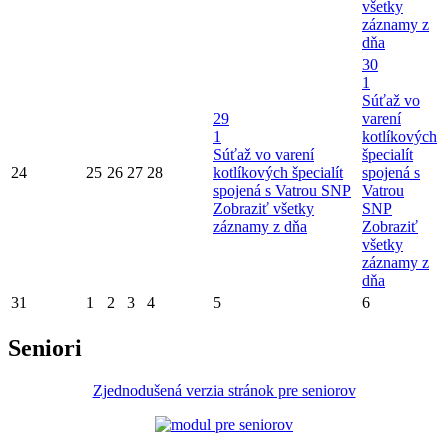
všetky
záznamy z
dňa
30
1
Súťaž vo
29
varení
1
kotlíkových
Súťaž vo varení
špecialít
24
25
26
27
28
kotlíkových špecialít
spojená s
spojená s Vatrou SNP
Vatrou
Zobraziť všetky
SNP
záznamy z dňa
Zobraziť
všetky
záznamy z
dňa
31
1
2
3
4
5
6
Seniori
Zjednodušená verzia stránok pre seniorov