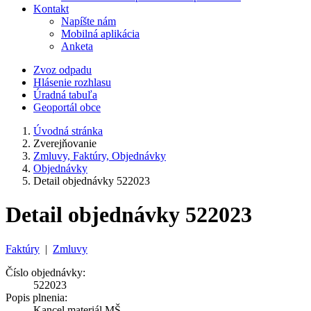
Kontakt
Napíšte nám
Mobilná aplikácia
Anketa
Zvoz odpadu
Hlásenie rozhlasu
Úradná tabuľa
Geoportál obce
Úvodná stránka
Zverejňovanie
Zmluvy, Faktúry, Objednávky
Objednávky
Detail objednávky 522023
Detail objednávky 522023
Faktúry
|
Zmluvy
Číslo objednávky:
522023
Popis plnenia:
Kancel.materiál MŠ