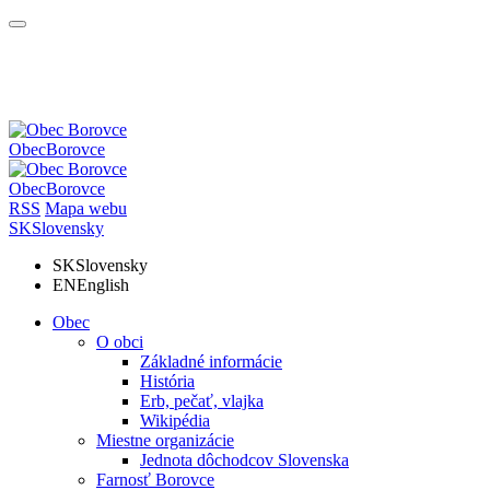
Obec
Borovce
Obec
Borovce
RSS
Mapa webu
SK
Slovensky
SK
Slovensky
EN
English
Obec
O obci
Základné informácie
História
Erb, pečať, vlajka
Wikipédia
Miestne organizácie
Jednota dôchodcov Slovenska
Farnosť Borovce