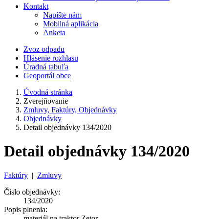
Kontakt
Napíšte nám
Mobilná aplikácia
Anketa
Zvoz odpadu
Hlásenie rozhlasu
Úradná tabuľa
Geoportál obce
Úvodná stránka
Zverejňovanie
Zmluvy, Faktúry, Objednávky
Objednávky
Detail objednávky 134/2020
Detail objednávky 134/2020
Faktúry
|
Zmluvy
Číslo objednávky:
134/2020
Popis plnenia:
materiál na traktor Zetor