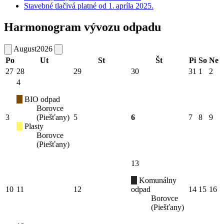
Stavebné tlačivá platné od 1. apríla 2025.
Harmonogram vývozu odpadu
August
2026
Po
Ut
St
Št
Pi
So
Ne
27
28
29
30
31
1
2
4
BIO odpad
Borovce
3
(Piešťany)
5
6
7
8
9
Plasty
Borovce
(Piešťany)
13
Komunálny
10
11
12
odpad
14
15
16
Borovce
(Piešťany)