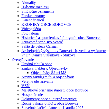
Aktuality
Hlásenie rozhlasu
Smútočné oznámenia
Farské oznamy
Kalendár akcií
KRONIKY OBCE BOROVCE
Videogaléria
Fotogaléria
Historické a spomienkové fotografie obce Borovce.
Zdravotné stredisko Veselé
Salão de beleza Carmen
Archelogický výskum v Borovciach, vedúca výskumu:
PhDr. Danica Staššíková - Štuková
Zverejňovanie
Úradná tabuľa obce
Zmluvy, Faktúry, Objednávky
Objednávky ŠJ pri MŠ
Archív faktúr,zmlúv a objednávok
Verejné obstarávanie
VZN
Majetkové priznanie starostu obce Borovce
Hospodárenie
Dokumenty obce a interné smernice
Ročné výkazy o KO z obce Borovce
Stavebné tlačivá platné od 1. apríla 2025.