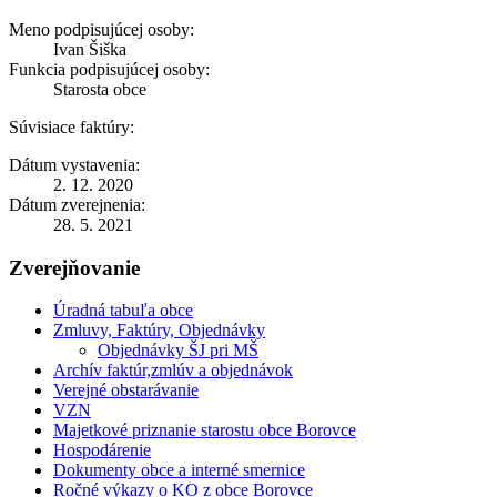
Meno podpisujúcej osoby:
Ivan Šiška
Funkcia podpisujúcej osoby:
Starosta obce
Súvisiace faktúry:
Dátum vystavenia:
2. 12. 2020
Dátum zverejnenia:
28. 5. 2021
Zverejňovanie
Úradná tabuľa obce
Zmluvy, Faktúry, Objednávky
Objednávky ŠJ pri MŠ
Archív faktúr,zmlúv a objednávok
Verejné obstarávanie
VZN
Majetkové priznanie starostu obce Borovce
Hospodárenie
Dokumenty obce a interné smernice
Ročné výkazy o KO z obce Borovce