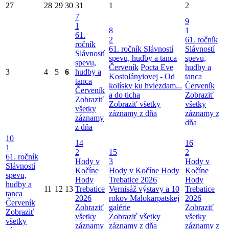
27
28
29
30
31
1
2
7
9
1
8
1
61.
2
61. ročník
ročník
61. ročník Slávností
Slávností
Slávností
spevu, hudby a tanca
spevu,
spevu,
Červeník
Pocta Eve
hudby a
3
4
5
6
hudby a
Kostolányiovej - Od
tanca
tanca
kolísky ku hviezdam...
Červeník
Červeník
a do ticha
Zobraziť
Zobraziť
Zobraziť všetky
všetky
všetky
záznamy z dňa
záznamy z
záznamy
dňa
z dňa
10
14
16
1
2
15
2
61. ročník
Hody v
3
Hody v
Slávností
Kočíne
Hody v Kočíne
Hody
Kočíne
spevu,
Hody
Trebatice 2026
Hody
hudby a
11
12
13
Trebatice
Vernisáž výstavy a 10
Trebatice
tanca
2026
rokov Malokarpatskej
2026
Červeník
Zobraziť
galérie
Zobraziť
Zobraziť
všetky
Zobraziť všetky
všetky
všetky
záznamy
záznamy z dňa
záznamy z