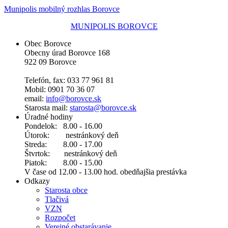
Munipolis mobilný rozhlas Borovce
MUNIPOLIS BOROVCE
Obec Borovce
Obecny úrad Borovce 168
922 09 Borovce
Telefón, fax: 033 77 961 81
Mobil: 0901 70 36 07
email:
info@borovce.sk
Starosta mail:
starosta@borovce.sk
Úradné hodiny
Pondelok: 8.00 - 16.00
Útorok: nestránkový deň
Streda: 8.00 - 17.00
Štvrtok: nestránkový deň
Piatok: 8.00 - 15.00
V čase od 12.00 - 13.00 hod. obedňajšia prestávka
Odkazy
Starosta obce
Tlačivá
VZN
Rozpočet
Verejné obstarávanie