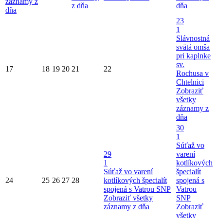
záznamy z
z dňa
dňa
dňa
23
1
Slávnostná
svätá omša
pri kaplnke
sv.
17
18
19
20
21
22
Rochusa v
Chtelnici
Zobraziť
všetky
záznamy z
dňa
30
1
Súťaž vo
29
varení
1
kotlíkových
Súťaž vo varení
špecialít
24
25
26
27
28
kotlíkových špecialít
spojená s
spojená s Vatrou SNP
Vatrou
Zobraziť všetky
SNP
záznamy z dňa
Zobraziť
všetky