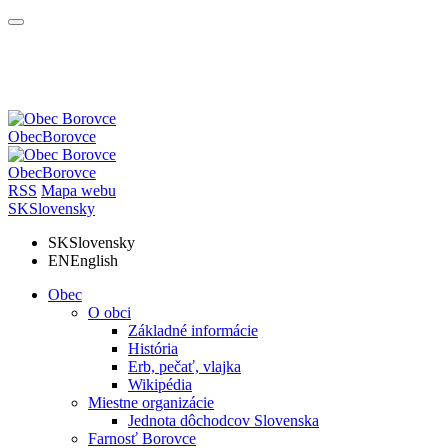
Obec
Borovce
Obec
Borovce
RSS
Mapa webu
SK
Slovensky
SK
Slovensky
EN
English
Obec
O obci
Základné informácie
História
Erb, pečať, vlajka
Wikipédia
Miestne organizácie
Jednota dôchodcov Slovenska
Farnosť Borovce