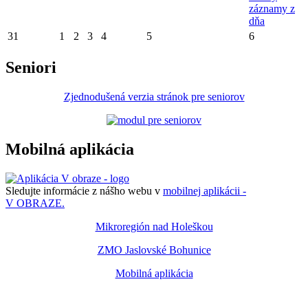
záznamy z
dňa
31
1
2
3
4
5
6
Seniori
Zjednodušená verzia stránok pre seniorov
Mobilná aplikácia
Sledujte informácie z nášho webu v
mobilnej aplikácii -
V OBRAZE.
Mikroregión nad Holeškou
ZMO Jaslovské Bohunice
Mobilná aplikácia