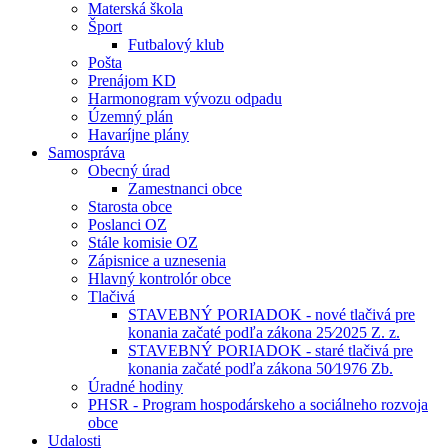
Materská škola
Šport
Futbalový klub
Pošta
Prenájom KD
Harmonogram vývozu odpadu
Územný plán
Havaríjne plány
Samospráva
Obecný úrad
Zamestnanci obce
Starosta obce
Poslanci OZ
Stále komisie OZ
Zápisnice a uznesenia
Hlavný kontrolór obce
Tlačivá
STAVEBNÝ PORIADOK - nové tlačivá pre
konania začaté podľa zákona 25⁄2025 Z. z.
STAVEBNÝ PORIADOK - staré tlačivá pre
konania začaté podľa zákona 50⁄1976 Zb.
Úradné hodiny
PHSR - Program hospodárskeho a sociálneho rozvoja
obce
Udalosti