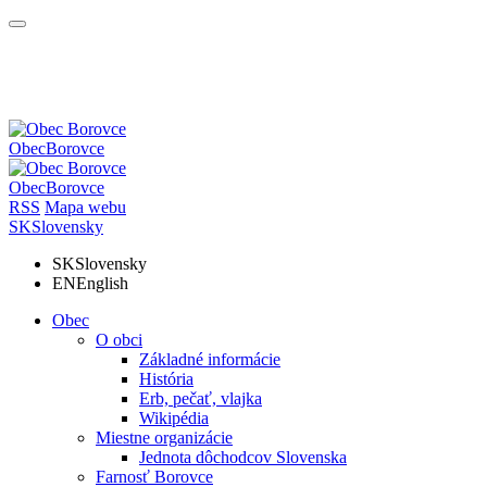
Obec
Borovce
Obec
Borovce
RSS
Mapa webu
SK
Slovensky
SK
Slovensky
EN
English
Obec
O obci
Základné informácie
História
Erb, pečať, vlajka
Wikipédia
Miestne organizácie
Jednota dôchodcov Slovenska
Farnosť Borovce