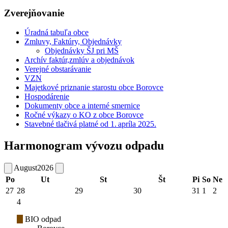
Zverejňovanie
Úradná tabuľa obce
Zmluvy, Faktúry, Objednávky
Objednávky ŠJ pri MŠ
Archív faktúr,zmlúv a objednávok
Verejné obstarávanie
VZN
Majetkové priznanie starostu obce Borovce
Hospodárenie
Dokumenty obce a interné smernice
Ročné výkazy o KO z obce Borovce
Stavebné tlačivá platné od 1. apríla 2025.
Harmonogram vývozu odpadu
August
2026
Po
Ut
St
Št
Pi
So
Ne
27
28
29
30
31
1
2
4
BIO odpad