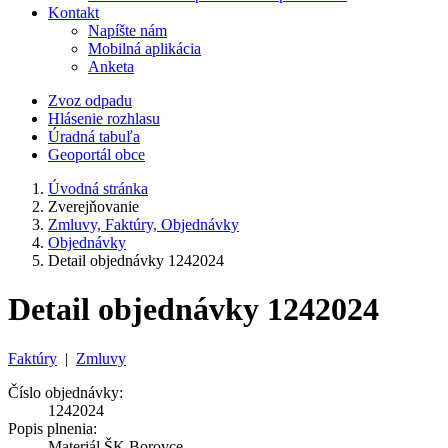
Kontakt
Napíšte nám
Mobilná aplikácia
Anketa
Zvoz odpadu
Hlásenie rozhlasu
Úradná tabuľa
Geoportál obce
Úvodná stránka
Zverejňovanie
Zmluvy, Faktúry, Objednávky
Objednávky
Detail objednávky 1242024
Detail objednávky 1242024
Faktúry
|
Zmluvy
Číslo objednávky:
1242024
Popis plnenia:
Materiál ŠK Borovce