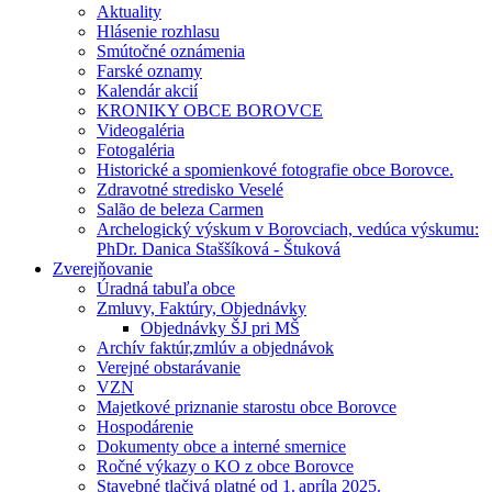
Aktuality
Hlásenie rozhlasu
Smútočné oznámenia
Farské oznamy
Kalendár akcií
KRONIKY OBCE BOROVCE
Videogaléria
Fotogaléria
Historické a spomienkové fotografie obce Borovce.
Zdravotné stredisko Veselé
Salão de beleza Carmen
Archelogický výskum v Borovciach, vedúca výskumu:
PhDr. Danica Staššíková - Štuková
Zverejňovanie
Úradná tabuľa obce
Zmluvy, Faktúry, Objednávky
Objednávky ŠJ pri MŠ
Archív faktúr,zmlúv a objednávok
Verejné obstarávanie
VZN
Majetkové priznanie starostu obce Borovce
Hospodárenie
Dokumenty obce a interné smernice
Ročné výkazy o KO z obce Borovce
Stavebné tlačivá platné od 1. apríla 2025.