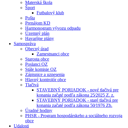
Materská škola
Šport
Futbalový klub
Pošta
Prenájom KD
Harmonogram vývozu odpadu
Územný plán
Havaríjne plány
Samospráva
Obecný úrad
Zamestnanci obce
Starosta obce
Poslanci OZ
Stále komisie OZ
Zápisnice a uznesenia
Hlavný kontrolór obce
Tlačivá
STAVEBNÝ PORIADOK - nové tlačivá pre
konania začaté podľa zákona 25⁄2025 Z. z.
STAVEBNÝ PORIADOK - staré tlačivá pre
konania začaté podľa zákona 50⁄1976 Zb.
Úradné hodiny
PHSR - Program hospodárskeho a sociálneho rozvoja
obce
Udalosti