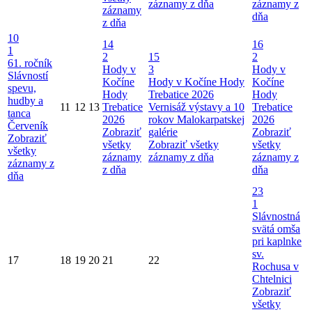
záznamy z dňa
záznamy z
záznamy
dňa
z dňa
10
14
16
1
2
15
2
61. ročník
Hody v
3
Hody v
Slávností
Kočíne
Hody v Kočíne
Hody
Kočíne
spevu,
Hody
Trebatice 2026
Hody
hudby a
11
12
13
Trebatice
Vernisáž výstavy a 10
Trebatice
tanca
2026
rokov Malokarpatskej
2026
Červeník
Zobraziť
galérie
Zobraziť
Zobraziť
všetky
Zobraziť všetky
všetky
všetky
záznamy
záznamy z dňa
záznamy z
záznamy z
z dňa
dňa
dňa
23
1
Slávnostná
svätá omša
pri kaplnke
sv.
17
18
19
20
21
22
Rochusa v
Chtelnici
Zobraziť
všetky