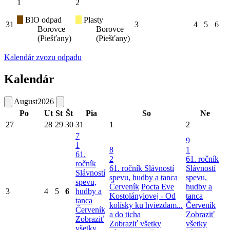
1
2
BIO odpad
Plasty
31
3
4
5
6
Borovce
Borovce
(Piešťany)
(Piešťany)
Kalendár zvozu odpadu
Kalendár
August
2026
Po
Ut
St
Št
Pia
So
Ne
27
28
29
30
31
1
2
7
9
1
8
1
61.
2
61. ročník
ročník
61. ročník Slávností
Slávností
Slávností
spevu, hudby a tanca
spevu,
spevu,
Červeník
Pocta Eve
hudby a
3
4
5
6
hudby a
Kostolányiovej - Od
tanca
tanca
kolísky ku hviezdam...
Červeník
Červeník
a do ticha
Zobraziť
Zobraziť
Zobraziť všetky
všetky
všetky