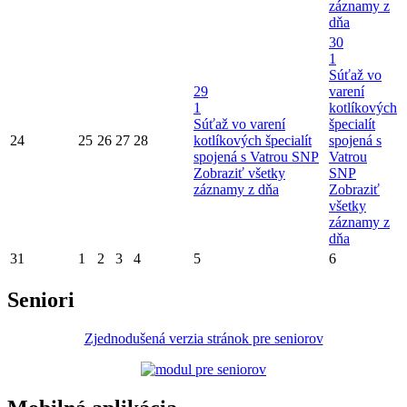
záznamy z
dňa
30
1
Súťaž vo
29
varení
1
kotlíkových
Súťaž vo varení
špecialít
24
25
26
27
28
kotlíkových špecialít
spojená s
spojená s Vatrou SNP
Vatrou
Zobraziť všetky
SNP
záznamy z dňa
Zobraziť
všetky
záznamy z
dňa
31
1
2
3
4
5
6
Seniori
Zjednodušená verzia stránok pre seniorov