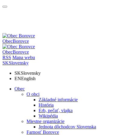
Obec
Borovce
Obec
Borovce
RSS
Mapa webu
SK
Slovensky
SK
Slovensky
EN
English
Obec
O obci
Základné informácie
História
Erb, pečať, vlajka
Wikipédia
Miestne organizácie
Jednota dôchodcov Slovenska
Farnosť Borovce