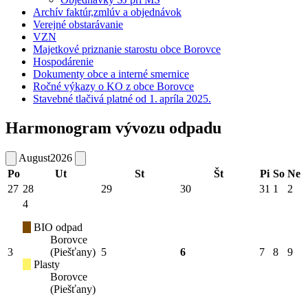
Archív faktúr,zmlúv a objednávok
Verejné obstarávanie
VZN
Majetkové priznanie starostu obce Borovce
Hospodárenie
Dokumenty obce a interné smernice
Ročné výkazy o KO z obce Borovce
Stavebné tlačivá platné od 1. apríla 2025.
Harmonogram vývozu odpadu
August
2026
Po
Ut
St
Št
Pi
So
Ne
27
28
29
30
31
1
2
4
BIO odpad
Borovce
3
(Piešťany)
5
6
7
8
9
Plasty
Borovce
(Piešťany)