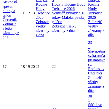
Slávností
Kočíne
Hody v Kočíne
Hody
Kočíne
spevu,
Hody
Trebatice 2026
Hody
hudby a
11
12
13
Trebatice
Vernisáž výstavy a 10
Trebatice
tanca
2026
rokov Malokarpatskej
2026
Červeník
Zobraziť
galérie
Zobraziť
Zobraziť
všetky
Zobraziť všetky
všetky
všetky
záznamy
záznamy z dňa
záznamy z
záznamy z
z dňa
dňa
dňa
23
1
Slávnostná
svätá omša
pri kaplnke
sv.
17
18
19
20
21
22
Rochusa v
Chtelnici
Zobraziť
všetky
záznamy z
dňa
30
1
Súťaž vo