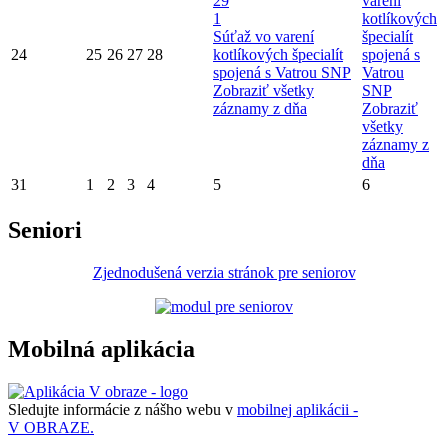
29
varení
1
kotlíkových
Súťaž vo varení
špecialít
24
25
26
27
28
kotlíkových špecialít
spojená s
spojená s Vatrou SNP
Vatrou
Zobraziť všetky
SNP
záznamy z dňa
Zobraziť
všetky
záznamy z
dňa
31
1
2
3
4
5
6
Seniori
Zjednodušená verzia stránok pre seniorov
Mobilná aplikácia
Sledujte informácie z nášho webu v
mobilnej aplikácii -
V OBRAZE.