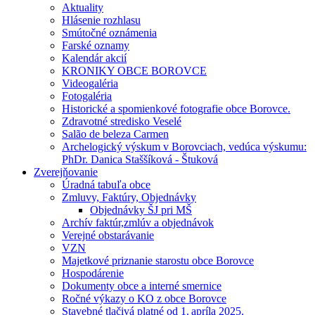
Aktuality
Hlásenie rozhlasu
Smútočné oznámenia
Farské oznamy
Kalendár akcií
KRONIKY OBCE BOROVCE
Videogaléria
Fotogaléria
Historické a spomienkové fotografie obce Borovce.
Zdravotné stredisko Veselé
Salão de beleza Carmen
Archelogický výskum v Borovciach, vedúca výskumu:
PhDr. Danica Staššíková - Štuková
Zverejňovanie
Úradná tabuľa obce
Zmluvy, Faktúry, Objednávky
Objednávky ŠJ pri MŠ
Archív faktúr,zmlúv a objednávok
Verejné obstarávanie
VZN
Majetkové priznanie starostu obce Borovce
Hospodárenie
Dokumenty obce a interné smernice
Ročné výkazy o KO z obce Borovce
Stavebné tlačivá platné od 1. apríla 2025.