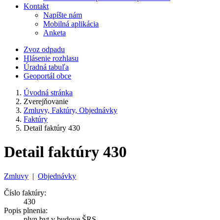
Kontakt
Napíšte nám
Mobilná aplikácia
Anketa
Zvoz odpadu
Hlásenie rozhlasu
Úradná tabuľa
Geoportál obce
Úvodná stránka
Zverejňovanie
Zmluvy, Faktúry, Objednávky
Faktúry
Detail faktúry 430
Detail faktúry 430
Zmluvy
|
Objednávky
Číslo faktúry:
430
Popis plnenia:
plyn byt v budove ŠRS