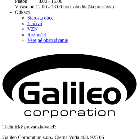
Piatok: 8.00 - 15.00
V čase od 12.00 - 13.00 hod. obedňajšia prestávka
Odkazy
Starosta obce
Tlačivá
VZN
Rozpočet
Verejné obstarávanie
Technický prevádzkovateľ:
Galileo Corporation s.r.o., Čierna Voda 468, 925 06