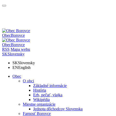
Obec
Borovce
Obec
Borovce
RSS
Mapa webu
SK
Slovensky
SK
Slovensky
EN
English
Obec
O obci
Základné informácie
História
Erb, pečať, vlajka
Wikipédia
Miestne organizácie
Jednota dôchodcov Slovenska
Farnosť Borovce