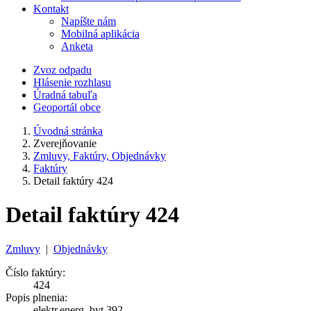
Kontakt
Napíšte nám
Mobilná aplikácia
Anketa
Zvoz odpadu
Hlásenie rozhlasu
Úradná tabuľa
Geoportál obce
Úvodná stránka
Zverejňovanie
Zmluvy, Faktúry, Objednávky
Faktúry
Detail faktúry 424
Detail faktúry 424
Zmluvy
|
Objednávky
Číslo faktúry:
424
Popis plnenia:
elektr.energ. byt.392