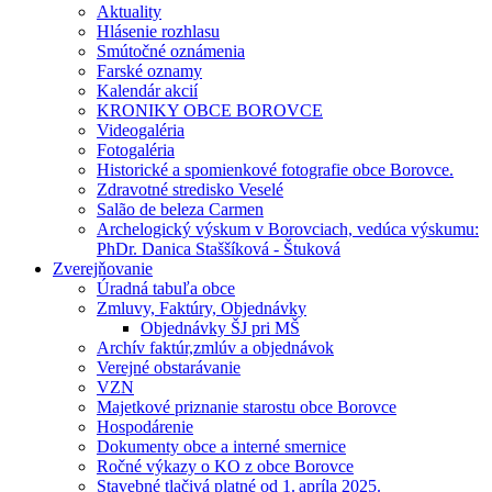
Aktuality
Hlásenie rozhlasu
Smútočné oznámenia
Farské oznamy
Kalendár akcií
KRONIKY OBCE BOROVCE
Videogaléria
Fotogaléria
Historické a spomienkové fotografie obce Borovce.
Zdravotné stredisko Veselé
Salão de beleza Carmen
Archelogický výskum v Borovciach, vedúca výskumu:
PhDr. Danica Staššíková - Štuková
Zverejňovanie
Úradná tabuľa obce
Zmluvy, Faktúry, Objednávky
Objednávky ŠJ pri MŠ
Archív faktúr,zmlúv a objednávok
Verejné obstarávanie
VZN
Majetkové priznanie starostu obce Borovce
Hospodárenie
Dokumenty obce a interné smernice
Ročné výkazy o KO z obce Borovce
Stavebné tlačivá platné od 1. apríla 2025.