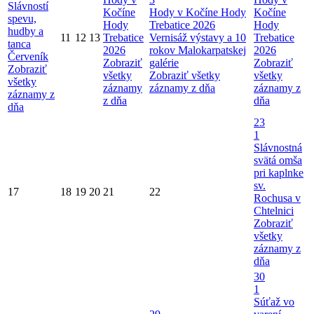
Slávností
Kočíne
Hody v Kočíne
Hody
Kočíne
spevu,
Hody
Trebatice 2026
Hody
hudby a
11
12
13
Trebatice
Vernisáž výstavy a 10
Trebatice
tanca
2026
rokov Malokarpatskej
2026
Červeník
Zobraziť
galérie
Zobraziť
Zobraziť
všetky
Zobraziť všetky
všetky
všetky
záznamy
záznamy z dňa
záznamy z
záznamy z
z dňa
dňa
dňa
23
1
Slávnostná
svätá omša
pri kaplnke
sv.
17
18
19
20
21
22
Rochusa v
Chtelnici
Zobraziť
všetky
záznamy z
dňa
30
1
Súťaž vo