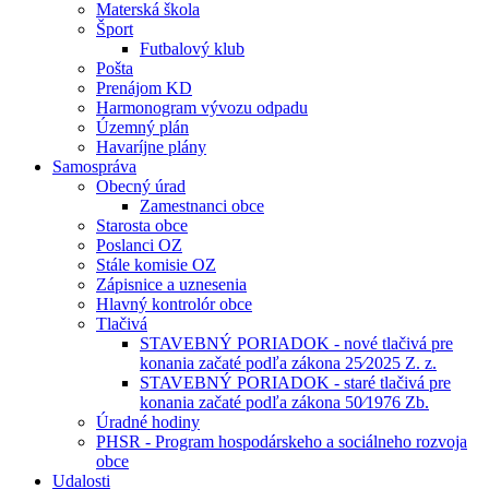
Materská škola
Šport
Futbalový klub
Pošta
Prenájom KD
Harmonogram vývozu odpadu
Územný plán
Havaríjne plány
Samospráva
Obecný úrad
Zamestnanci obce
Starosta obce
Poslanci OZ
Stále komisie OZ
Zápisnice a uznesenia
Hlavný kontrolór obce
Tlačivá
STAVEBNÝ PORIADOK - nové tlačivá pre
konania začaté podľa zákona 25⁄2025 Z. z.
STAVEBNÝ PORIADOK - staré tlačivá pre
konania začaté podľa zákona 50⁄1976 Zb.
Úradné hodiny
PHSR - Program hospodárskeho a sociálneho rozvoja
obce
Udalosti