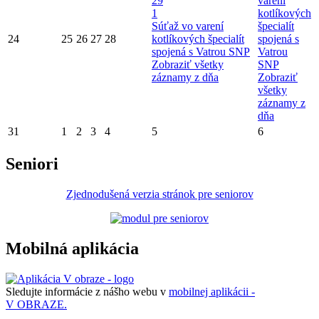
29
varení
1
kotlíkových
Súťaž vo varení
špecialít
24
25
26
27
28
kotlíkových špecialít
spojená s
spojená s Vatrou SNP
Vatrou
Zobraziť všetky
SNP
záznamy z dňa
Zobraziť
všetky
záznamy z
dňa
31
1
2
3
4
5
6
Seniori
Zjednodušená verzia stránok pre seniorov
Mobilná aplikácia
Sledujte informácie z nášho webu v
mobilnej aplikácii -
V OBRAZE.