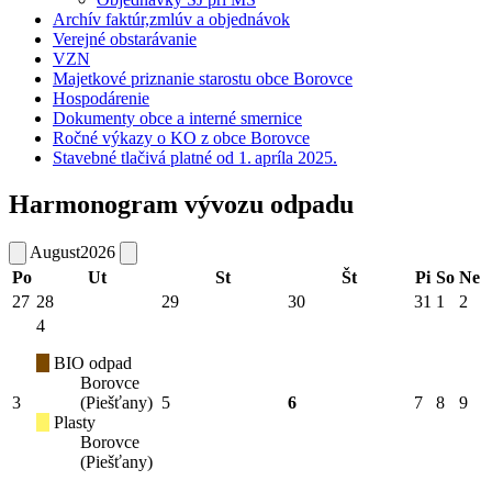
Archív faktúr,zmlúv a objednávok
Verejné obstarávanie
VZN
Majetkové priznanie starostu obce Borovce
Hospodárenie
Dokumenty obce a interné smernice
Ročné výkazy o KO z obce Borovce
Stavebné tlačivá platné od 1. apríla 2025.
Harmonogram vývozu odpadu
August
2026
Po
Ut
St
Št
Pi
So
Ne
27
28
29
30
31
1
2
4
BIO odpad
Borovce
3
(Piešťany)
5
6
7
8
9
Plasty
Borovce
(Piešťany)