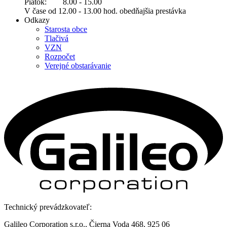
Piatok: 8.00 - 15.00
V čase od 12.00 - 13.00 hod. obedňajšia prestávka
Odkazy
Starosta obce
Tlačivá
VZN
Rozpočet
Verejné obstarávanie
Technický prevádzkovateľ:
Galileo Corporation s.r.o., Čierna Voda 468, 925 06