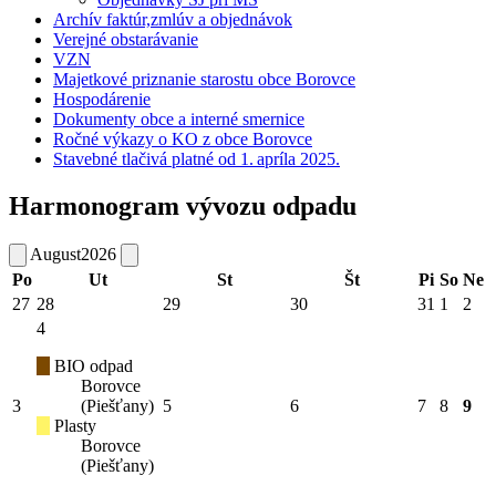
Archív faktúr,zmlúv a objednávok
Verejné obstarávanie
VZN
Majetkové priznanie starostu obce Borovce
Hospodárenie
Dokumenty obce a interné smernice
Ročné výkazy o KO z obce Borovce
Stavebné tlačivá platné od 1. apríla 2025.
Harmonogram vývozu odpadu
August
2026
Po
Ut
St
Št
Pi
So
Ne
27
28
29
30
31
1
2
4
BIO odpad
Borovce
3
(Piešťany)
5
6
7
8
9
Plasty
Borovce
(Piešťany)