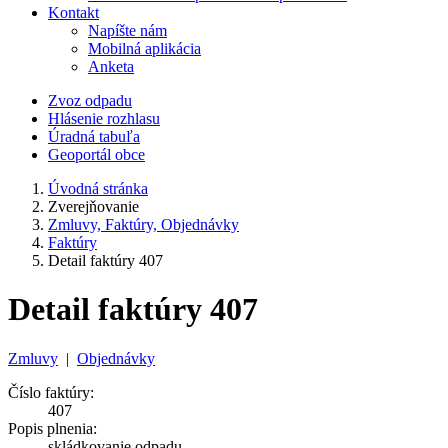
Kontakt
Napíšte nám
Mobilná aplikácia
Anketa
Zvoz odpadu
Hlásenie rozhlasu
Úradná tabuľa
Geoportál obce
Úvodná stránka
Zverejňovanie
Zmluvy, Faktúry, Objednávky
Faktúry
Detail faktúry 407
Detail faktúry 407
Zmluvy
|
Objednávky
Číslo faktúry:
407
Popis plnenia:
skládkovanie odpadu