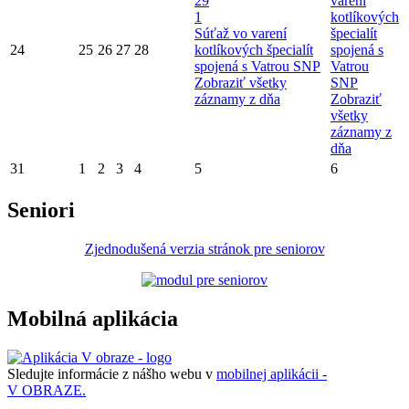
29
varení
1
kotlíkových
Súťaž vo varení
špecialít
24
25
26
27
28
kotlíkových špecialít
spojená s
spojená s Vatrou SNP
Vatrou
Zobraziť všetky
SNP
záznamy z dňa
Zobraziť
všetky
záznamy z
dňa
31
1
2
3
4
5
6
Seniori
Zjednodušená verzia stránok pre seniorov
Mobilná aplikácia
Sledujte informácie z nášho webu v
mobilnej aplikácii -
V OBRAZE.