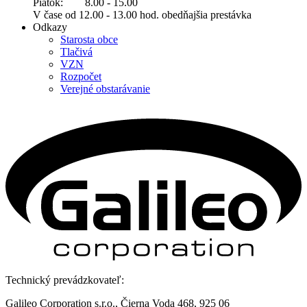
Piatok: 8.00 - 15.00
V čase od 12.00 - 13.00 hod. obedňajšia prestávka
Odkazy
Starosta obce
Tlačivá
VZN
Rozpočet
Verejné obstarávanie
Technický prevádzkovateľ:
Galileo Corporation s.r.o., Čierna Voda 468, 925 06