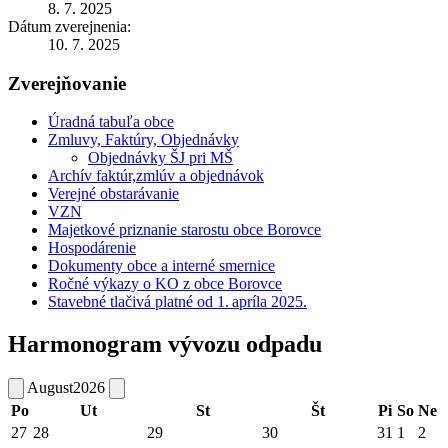
8. 7. 2025
Dátum zverejnenia:
10. 7. 2025
Zverejňovanie
Úradná tabuľa obce
Zmluvy, Faktúry, Objednávky
Objednávky ŠJ pri MŠ
Archív faktúr,zmlúv a objednávok
Verejné obstarávanie
VZN
Majetkové priznanie starostu obce Borovce
Hospodárenie
Dokumenty obce a interné smernice
Ročné výkazy o KO z obce Borovce
Stavebné tlačivá platné od 1. apríla 2025.
Harmonogram vývozu odpadu
August
2026
Po
Ut
St
Št
Pi
So
Ne
27
28
29
30
31
1
2