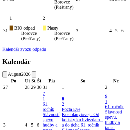
Borovce
(Piešťany)
1
2
BIO odpad
Plasty
31
3
4
5
6
Borovce
Borovce
(Piešťany)
(Piešťany)
Kalendár zvozu odpadu
Kalendár
August
2026
Po
Ut
St
Št
Pia
So
Ne
27
28
29
30
31
1
2
7
9
1
8
1
61.
2
61. ročník
ročník
Pocta Eve
Slávností
Slávností
Kostolányiovej - Od
spevu,
spevu,
kolísky ku hviezdam...
hudby a
3
4
5
6
hudby a
a do ticha
61. ročník
tanca