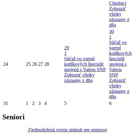
Chtelnici
Zobraziť
všetky
záznamy z
dňa
30
1
Súťaž vo
29
varení
1
kotlíkových
Súťaž vo varení
špecialít
24
25
26
27
28
kotlíkových špecialít
spojená s
spojená s Vatrou SNP
Vatrou
Zobraziť všetky
SNP
záznamy z dňa
Zobraziť
všetky
záznamy z
dňa
31
1
2
3
4
5
6
Seniori
Zjednodušená verzia stránok pre seniorov