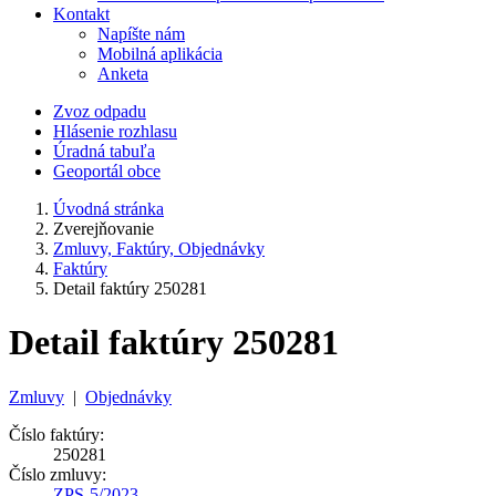
Kontakt
Napíšte nám
Mobilná aplikácia
Anketa
Zvoz odpadu
Hlásenie rozhlasu
Úradná tabuľa
Geoportál obce
Úvodná stránka
Zverejňovanie
Zmluvy, Faktúry, Objednávky
Faktúry
Detail faktúry 250281
Detail faktúry 250281
Zmluvy
|
Objednávky
Číslo faktúry:
250281
Číslo zmluvy:
ZPS-5/2023