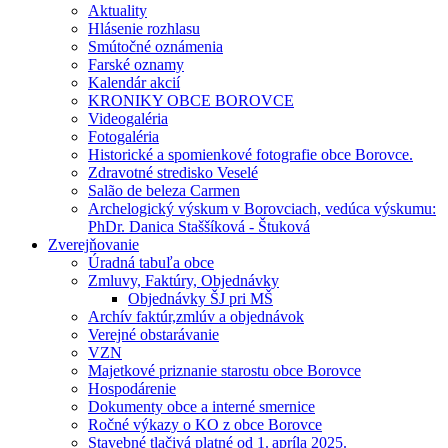
Aktuality
Hlásenie rozhlasu
Smútočné oznámenia
Farské oznamy
Kalendár akcií
KRONIKY OBCE BOROVCE
Videogaléria
Fotogaléria
Historické a spomienkové fotografie obce Borovce.
Zdravotné stredisko Veselé
Salão de beleza Carmen
Archelogický výskum v Borovciach, vedúca výskumu:
PhDr. Danica Staššíková - Štuková
Zverejňovanie
Úradná tabuľa obce
Zmluvy, Faktúry, Objednávky
Objednávky ŠJ pri MŠ
Archív faktúr,zmlúv a objednávok
Verejné obstarávanie
VZN
Majetkové priznanie starostu obce Borovce
Hospodárenie
Dokumenty obce a interné smernice
Ročné výkazy o KO z obce Borovce
Stavebné tlačivá platné od 1. apríla 2025.