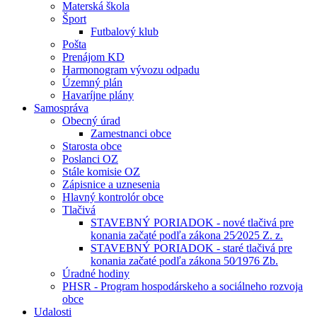
Materská škola
Šport
Futbalový klub
Pošta
Prenájom KD
Harmonogram vývozu odpadu
Územný plán
Havaríjne plány
Samospráva
Obecný úrad
Zamestnanci obce
Starosta obce
Poslanci OZ
Stále komisie OZ
Zápisnice a uznesenia
Hlavný kontrolór obce
Tlačivá
STAVEBNÝ PORIADOK - nové tlačivá pre
konania začaté podľa zákona 25⁄2025 Z. z.
STAVEBNÝ PORIADOK - staré tlačivá pre
konania začaté podľa zákona 50⁄1976 Zb.
Úradné hodiny
PHSR - Program hospodárskeho a sociálneho rozvoja
obce
Udalosti