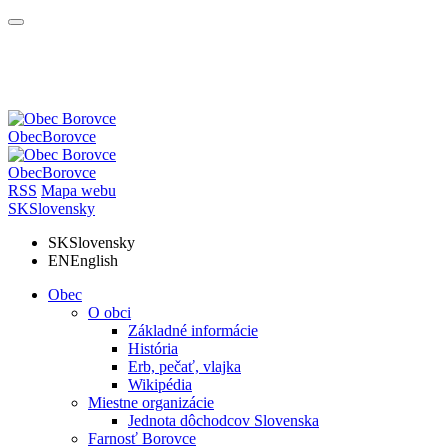
Obec
Borovce
Obec
Borovce
RSS
Mapa webu
SK
Slovensky
SK
Slovensky
EN
English
Obec
O obci
Základné informácie
História
Erb, pečať, vlajka
Wikipédia
Miestne organizácie
Jednota dôchodcov Slovenska
Farnosť Borovce