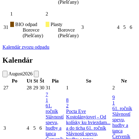
(Piešťany)
1
2
BIO odpad
Plasty
31
3
4
5
6
Borovce
Borovce
(Piešťany)
(Piešťany)
Kalendár zvozu odpadu
Kalendár
August
2026
Po
Ut
St
Št
Pia
So
Ne
27
28
29
30
31
1
2
7
9
1
8
1
61.
2
61. ročník
ročník
Pocta Eve
Slávností
Slávností
Kostolányiovej - Od
spevu,
spevu,
kolísky ku hviezdam...
hudby a
3
4
5
6
hudby a
a do ticha
61. ročník
tanca
tanca
Slávností spevu,
Červeník