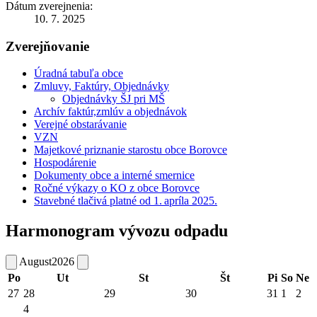
Dátum zverejnenia:
10. 7. 2025
Zverejňovanie
Úradná tabuľa obce
Zmluvy, Faktúry, Objednávky
Objednávky ŠJ pri MŠ
Archív faktúr,zmlúv a objednávok
Verejné obstarávanie
VZN
Majetkové priznanie starostu obce Borovce
Hospodárenie
Dokumenty obce a interné smernice
Ročné výkazy o KO z obce Borovce
Stavebné tlačivá platné od 1. apríla 2025.
Harmonogram vývozu odpadu
August
2026
Po
Ut
St
Št
Pi
So
Ne
27
28
29
30
31
1
2
4