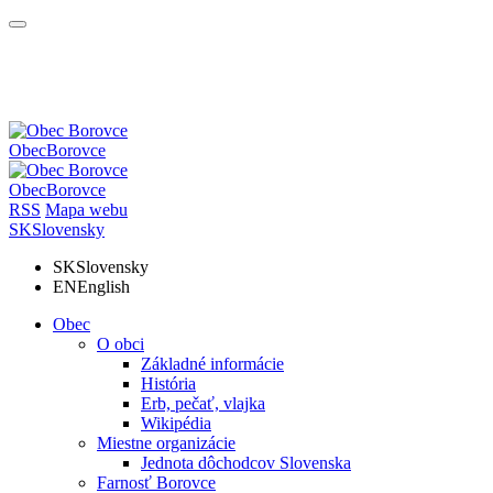
Obec
Borovce
Obec
Borovce
RSS
Mapa webu
SK
Slovensky
SK
Slovensky
EN
English
Obec
O obci
Základné informácie
História
Erb, pečať, vlajka
Wikipédia
Miestne organizácie
Jednota dôchodcov Slovenska
Farnosť Borovce