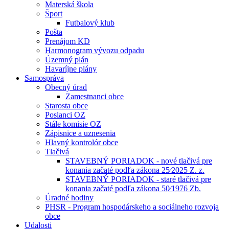
Materská škola
Šport
Futbalový klub
Pošta
Prenájom KD
Harmonogram vývozu odpadu
Územný plán
Havaríjne plány
Samospráva
Obecný úrad
Zamestnanci obce
Starosta obce
Poslanci OZ
Stále komisie OZ
Zápisnice a uznesenia
Hlavný kontrolór obce
Tlačivá
STAVEBNÝ PORIADOK - nové tlačivá pre
konania začaté podľa zákona 25⁄2025 Z. z.
STAVEBNÝ PORIADOK - staré tlačivá pre
konania začaté podľa zákona 50⁄1976 Zb.
Úradné hodiny
PHSR - Program hospodárskeho a sociálneho rozvoja
obce
Udalosti