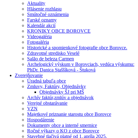
Aktuality
Hlásenie rozhlasu
Smútočné oznámenia
Farské oznamy
Kalendár akcií
KRONIKY OBCE BOROVCE
Videogaléria
Fotogaléria
Historické a spomienkové fotografie obce Borovce.
Zdravotné stredisko Veselé
Salão de beleza Carmen
Archelogický výskum v Borovciach, vedúca výskumu:
PhDr. Danica Staššíková - Štuková
Zverejňovanie
Úradná tabuľa obce
Zmluvy, Faktúry, Objednávky
Objednávky ŠJ pri MŠ
Archív faktúr,zmlúv a objednávok
Verejné obstarávanie
VZN
Majetkové priznanie starostu obce Borovce
Hospodárenie
Dokumenty obce a interné smernice
Ročné výkazy o KO z obce Borovce
Stavebné tlačivá platné od 1. apríla 2025.