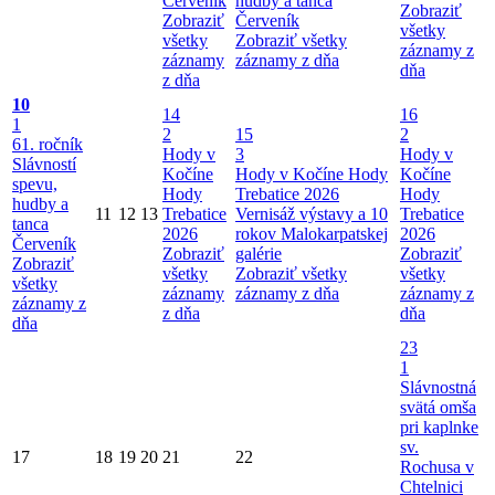
Červeník
hudby a tanca
Zobraziť
Zobraziť
Červeník
všetky
všetky
Zobraziť všetky
záznamy z
záznamy
záznamy z dňa
dňa
z dňa
10
14
16
1
2
15
2
61. ročník
Hody v
3
Hody v
Slávností
Kočíne
Hody v Kočíne
Hody
Kočíne
spevu,
Hody
Trebatice 2026
Hody
hudby a
11
12
13
Trebatice
Vernisáž výstavy a 10
Trebatice
tanca
2026
rokov Malokarpatskej
2026
Červeník
Zobraziť
galérie
Zobraziť
Zobraziť
všetky
Zobraziť všetky
všetky
všetky
záznamy
záznamy z dňa
záznamy z
záznamy z
z dňa
dňa
dňa
23
1
Slávnostná
svätá omša
pri kaplnke
sv.
17
18
19
20
21
22
Rochusa v
Chtelnici