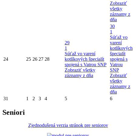
Zobraziť
všetky
záznamy z
dňa
30
1
Súťaž vo
29
varení
1
kotlíkových
Súťaž vo varení
špecialít
24
25
26
27
28
kotlíkových špecialít
spojená s
spojená s Vatrou SNP
Vatrou
Zobraziť všetky
SNP
záznamy z dňa
Zobraziť
všetky
záznamy z
dňa
31
1
2
3
4
5
6
Seniori
Zjednodušená verzia stránok pre seniorov