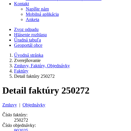
Kontakt
Napíšte nám
Mobilná aplikácia
Anketa
Zvoz odpadu
Hlásenie rozhlasu
Úradná tabuľa
Geoportál obce
Úvodná stránka
Zverejňovanie
Zmluvy, Faktúry, Objednávky
Faktúry
Detail faktúry 250272
Detail faktúry 250272
Zmluvy
|
Objednávky
Číslo faktúry:
250272
Číslo objednávky:
902025