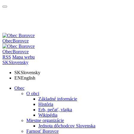
Obec
Borovce
Obec
Borovce
RSS
Mapa webu
SK
Slovensky
SK
Slovensky
EN
English
Obec
O obci
Základné informácie
História
Erb, pečať, vlajka
Wikipédia
Miestne organizácie
Jednota dôchodcov Slovenska
Farnosť Borovce