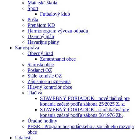
Materská škola
Šport
Futbalový klub
Pošta
Prenájom KD
Harmonogram vývozu odpadu
Územný plán
Havaríjne plány
Samospráva
Obecný úrad
Zamestnanci obce
Starosta obce
Poslanci OZ
Stále komisie OZ
Zápisnice a uznesenia
Hlavný kontrolór obce
Tlačivá
STAVEBNÝ PORIADOK - nové tlačivá pre
konania začaté podľa zákona 25⁄2025 Z. z.
STAVEBNÝ PORIADOK - staré tlačivá pre
konania začaté podľa zákona 50⁄1976 Zb.
Úradné hodiny
PHSR - Program hospodárskeho a sociálneho rozvoja
obce
Udalosti