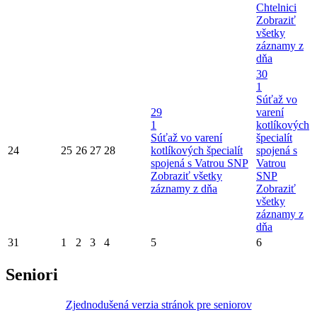
Chtelnici
Zobraziť
všetky
záznamy z
dňa
30
1
Súťaž vo
29
varení
1
kotlíkových
Súťaž vo varení
špecialít
24
25
26
27
28
kotlíkových špecialít
spojená s
spojená s Vatrou SNP
Vatrou
Zobraziť všetky
SNP
záznamy z dňa
Zobraziť
všetky
záznamy z
dňa
31
1
2
3
4
5
6
Seniori
Zjednodušená verzia stránok pre seniorov