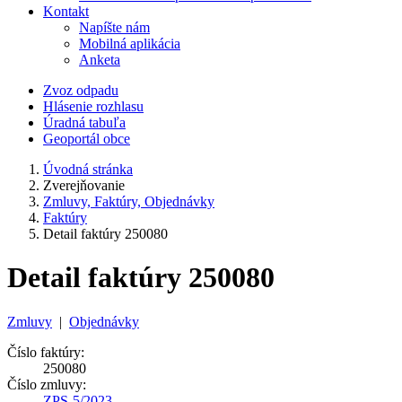
Kontakt
Napíšte nám
Mobilná aplikácia
Anketa
Zvoz odpadu
Hlásenie rozhlasu
Úradná tabuľa
Geoportál obce
Úvodná stránka
Zverejňovanie
Zmluvy, Faktúry, Objednávky
Faktúry
Detail faktúry 250080
Detail faktúry 250080
Zmluvy
|
Objednávky
Číslo faktúry:
250080
Číslo zmluvy:
ZPS-5/2023