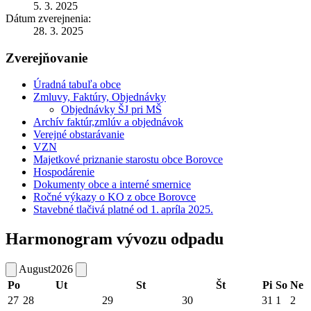
5. 3. 2025
Dátum zverejnenia:
28. 3. 2025
Zverejňovanie
Úradná tabuľa obce
Zmluvy, Faktúry, Objednávky
Objednávky ŠJ pri MŠ
Archív faktúr,zmlúv a objednávok
Verejné obstarávanie
VZN
Majetkové priznanie starostu obce Borovce
Hospodárenie
Dokumenty obce a interné smernice
Ročné výkazy o KO z obce Borovce
Stavebné tlačivá platné od 1. apríla 2025.
Harmonogram vývozu odpadu
August
2026
Po
Ut
St
Št
Pi
So
Ne
27
28
29
30
31
1
2