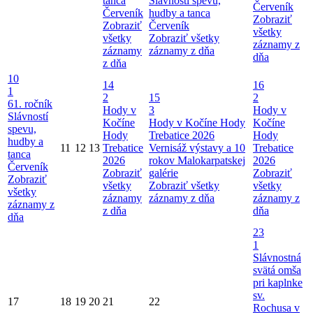
tanca
Slávností spevu,
Červeník
Červeník
hudby a tanca
Zobraziť
Zobraziť
Červeník
všetky
všetky
Zobraziť všetky
záznamy z
záznamy
záznamy z dňa
dňa
z dňa
10
14
16
1
2
15
2
61. ročník
Hody v
3
Hody v
Slávností
Kočíne
Hody v Kočíne
Hody
Kočíne
spevu,
Hody
Trebatice 2026
Hody
hudby a
11
12
13
Trebatice
Vernisáž výstavy a 10
Trebatice
tanca
2026
rokov Malokarpatskej
2026
Červeník
Zobraziť
galérie
Zobraziť
Zobraziť
všetky
Zobraziť všetky
všetky
všetky
záznamy
záznamy z dňa
záznamy z
záznamy z
z dňa
dňa
dňa
23
1
Slávnostná
svätá omša
pri kaplnke
sv.
17
18
19
20
21
22
Rochusa v