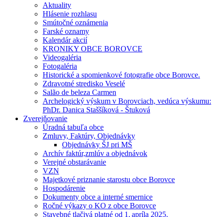
Aktuality
Hlásenie rozhlasu
Smútočné oznámenia
Farské oznamy
Kalendár akcií
KRONIKY OBCE BOROVCE
Videogaléria
Fotogaléria
Historické a spomienkové fotografie obce Borovce.
Zdravotné stredisko Veselé
Salão de beleza Carmen
Archelogický výskum v Borovciach, vedúca výskumu:
PhDr. Danica Staššíková - Štuková
Zverejňovanie
Úradná tabuľa obce
Zmluvy, Faktúry, Objednávky
Objednávky ŠJ pri MŠ
Archív faktúr,zmlúv a objednávok
Verejné obstarávanie
VZN
Majetkové priznanie starostu obce Borovce
Hospodárenie
Dokumenty obce a interné smernice
Ročné výkazy o KO z obce Borovce
Stavebné tlačivá platné od 1. apríla 2025.