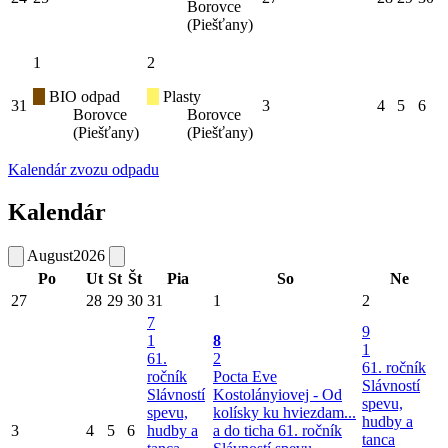
Borovce
(Piešťany)
1
2
BIO odpad
Plasty
31
3
4
5
6
Borovce
Borovce
(Piešťany)
(Piešťany)
Kalendár zvozu odpadu
Kalendár
August
2026
Po
Ut
St
Št
Pia
So
Ne
27
28
29
30
31
1
2
7
9
1
8
1
61.
2
61. ročník
ročník
Pocta Eve
Slávností
Slávností
Kostolányiovej - Od
spevu,
spevu,
kolísky ku hviezdam...
hudby a
3
4
5
6
hudby a
a do ticha
61. ročník
tanca