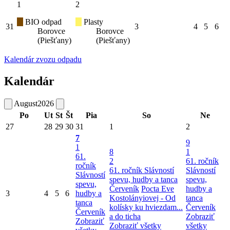
1
2
BIO odpad
Plasty
31
3
4
5
6
Borovce
Borovce
(Piešťany)
(Piešťany)
Kalendár zvozu odpadu
Kalendár
August
2026
Po
Ut
St
Št
Pia
So
Ne
27
28
29
30
31
1
2
7
9
1
8
1
61.
2
61. ročník
ročník
61. ročník Slávností
Slávností
Slávností
spevu, hudby a tanca
spevu,
spevu,
Červeník
Pocta Eve
hudby a
3
4
5
6
hudby a
Kostolányiovej - Od
tanca
tanca
kolísky ku hviezdam...
Červeník
Červeník
a do ticha
Zobraziť
Zobraziť
Zobraziť všetky
všetky