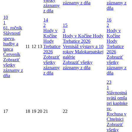
všetky
záznamy z dňa
záznamy z
záznamy
dňa
z dňa
10
14
16
1
2
15
2
61. ročník
Hody v
3
Hody v
Slávností
Kočíne
Hody v Kočíne
Hody
Kočíne
spevu,
Hody
Trebatice 2026
Hody
hudby a
11
12
13
Trebatice
Vernisáž výstavy a 10
Trebatice
tanca
2026
rokov Malokarpatskej
2026
Červeník
Zobraziť
galérie
Zobraziť
Zobraziť
všetky
Zobraziť všetky
všetky
všetky
záznamy
záznamy z dňa
záznamy z
záznamy z
z dňa
dňa
dňa
23
1
Slávnostná
svätá omša
pri kaplnke
sv.
17
18
19
20
21
22
Rochusa v
Chtelnici
Zobraziť
všetky