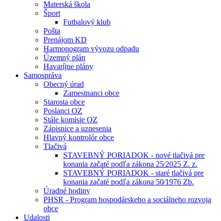
Materská škola
Šport
Futbalový klub
Pošta
Prenájom KD
Harmonogram vývozu odpadu
Územný plán
Havaríjne plány
Samospráva
Obecný úrad
Zamestnanci obce
Starosta obce
Poslanci OZ
Stále komisie OZ
Zápisnice a uznesenia
Hlavný kontrolór obce
Tlačivá
STAVEBNÝ PORIADOK - nové tlačivá pre
konania začaté podľa zákona 25⁄2025 Z. z.
STAVEBNÝ PORIADOK - staré tlačivá pre
konania začaté podľa zákona 50⁄1976 Zb.
Úradné hodiny
PHSR - Program hospodárskeho a sociálneho rozvoja
obce
Udalosti