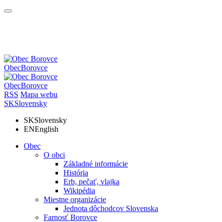
Obec
Borovce
Obec
Borovce
RSS
Mapa webu
SK
Slovensky
SK
Slovensky
EN
English
Obec
O obci
Základné informácie
História
Erb, pečať, vlajka
Wikipédia
Miestne organizácie
Jednota dôchodcov Slovenska
Farnosť Borovce