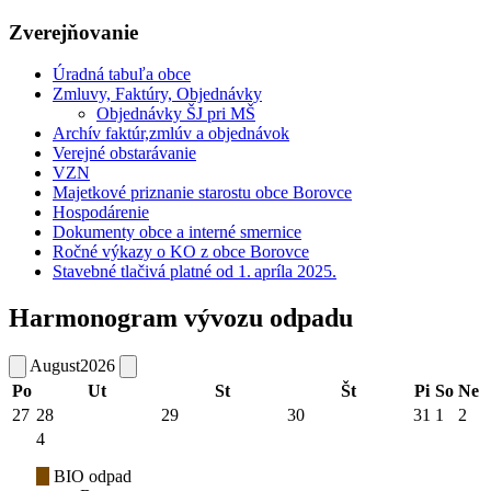
Zverejňovanie
Úradná tabuľa obce
Zmluvy, Faktúry, Objednávky
Objednávky ŠJ pri MŠ
Archív faktúr,zmlúv a objednávok
Verejné obstarávanie
VZN
Majetkové priznanie starostu obce Borovce
Hospodárenie
Dokumenty obce a interné smernice
Ročné výkazy o KO z obce Borovce
Stavebné tlačivá platné od 1. apríla 2025.
Harmonogram vývozu odpadu
August
2026
Po
Ut
St
Št
Pi
So
Ne
27
28
29
30
31
1
2
4
BIO odpad