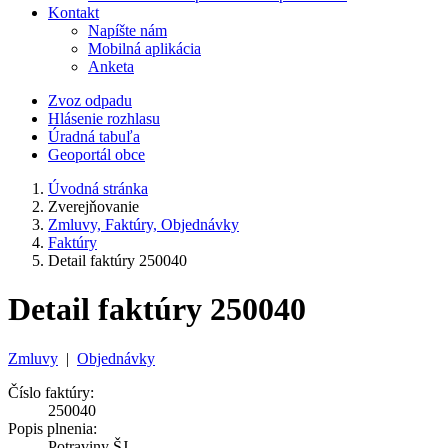
Kontakt
Napíšte nám
Mobilná aplikácia
Anketa
Zvoz odpadu
Hlásenie rozhlasu
Úradná tabuľa
Geoportál obce
Úvodná stránka
Zverejňovanie
Zmluvy, Faktúry, Objednávky
Faktúry
Detail faktúry 250040
Detail faktúry 250040
Zmluvy
|
Objednávky
Číslo faktúry:
250040
Popis plnenia:
Potraviny ŠJ