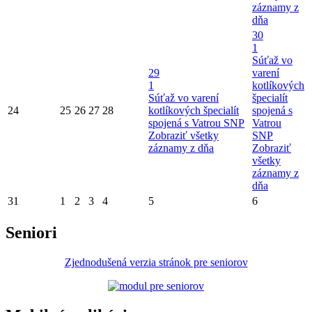
záznamy z
dňa
30
1
Súťaž vo
29
varení
1
kotlíkových
Súťaž vo varení
špecialít
24
25
26
27
28
kotlíkových špecialít
spojená s
spojená s Vatrou SNP
Vatrou
Zobraziť všetky
SNP
záznamy z dňa
Zobraziť
všetky
záznamy z
dňa
31
1
2
3
4
5
6
Seniori
Zjednodušená verzia stránok pre seniorov