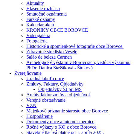
Aktuality
Hlásenie rozhlasu
Smútočné oznámenia
Farské oznamy
Kalendár akcií
KRONIKY OBCE BOROVCE
Videogaléria
Fotogaléria
Historické a spomienkové fotografie obce Borovce.
Zdravotné stredisko Veselé
Salão de beleza Carmen
Archelogický výskum v Borovciach, vedúca výskumu:
PhDr. Danica Staššíková - Štuková
Zverejňovanie
Úradná tabuľa obce
Zmluvy, Faktúry, Objednávky
Objednávky ŠJ pri MŠ
Archív faktúr,zmlúv a objednávok
Verejné obstarávanie
VZN
Majetkové priznanie starostu obce Borovce
Hospodárenie
Dokumenty obce a interné smernice
Ročné výkazy o KO z obce Borovce
Stavebné tlačivá platné od 1. apríla 2025.