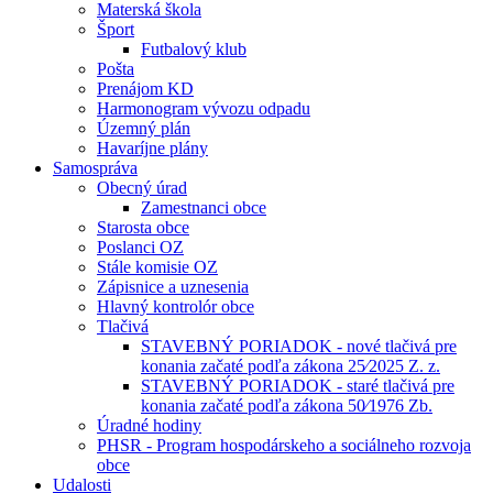
Materská škola
Šport
Futbalový klub
Pošta
Prenájom KD
Harmonogram vývozu odpadu
Územný plán
Havaríjne plány
Samospráva
Obecný úrad
Zamestnanci obce
Starosta obce
Poslanci OZ
Stále komisie OZ
Zápisnice a uznesenia
Hlavný kontrolór obce
Tlačivá
STAVEBNÝ PORIADOK - nové tlačivá pre
konania začaté podľa zákona 25⁄2025 Z. z.
STAVEBNÝ PORIADOK - staré tlačivá pre
konania začaté podľa zákona 50⁄1976 Zb.
Úradné hodiny
PHSR - Program hospodárskeho a sociálneho rozvoja
obce
Udalosti