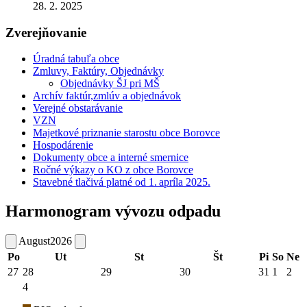
28. 2. 2025
Zverejňovanie
Úradná tabuľa obce
Zmluvy, Faktúry, Objednávky
Objednávky ŠJ pri MŠ
Archív faktúr,zmlúv a objednávok
Verejné obstarávanie
VZN
Majetkové priznanie starostu obce Borovce
Hospodárenie
Dokumenty obce a interné smernice
Ročné výkazy o KO z obce Borovce
Stavebné tlačivá platné od 1. apríla 2025.
Harmonogram vývozu odpadu
August
2026
Po
Ut
St
Št
Pi
So
Ne
27
28
29
30
31
1
2
4