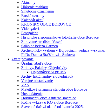
Aktuality
Hlásenie rozhlasu
Smútočné oznámenia
Farské oznamy
Kalendár akcií
KRONIKY OBCE BOROVCE
Videogaléria
Fotogaléria
Historické a spomienkové fotografie obce Borovce.
Zdravotné stredisko Veselé
Salão de beleza Carmen
Archelogický výskum v Borovciach, vedúca výskumu:
PhDr. Danica Staššíková - Štuková
Zverejňovanie
Úradná tabuľa obce
Zmluvy, Faktúry, Objednávky
Objednávky ŠJ pri MŠ
Archív faktúr,zmlúv a objednávok
Verejné obstarávanie
VZN
Majetkové priznanie starostu obce Borovce
Hospodárenie
Dokumenty obce a interné smernice
Ročné výkazy o KO z obce Borovce
Stavebné tlačivá platné od 1. apríla 2025.