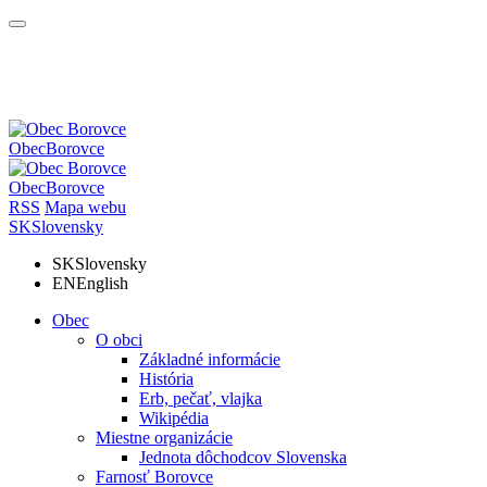
Obec
Borovce
Obec
Borovce
RSS
Mapa webu
SK
Slovensky
SK
Slovensky
EN
English
Obec
O obci
Základné informácie
História
Erb, pečať, vlajka
Wikipédia
Miestne organizácie
Jednota dôchodcov Slovenska
Farnosť Borovce