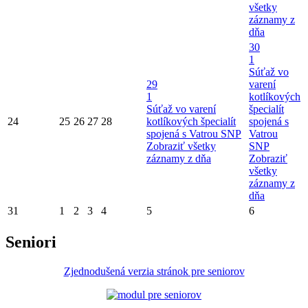
všetky
záznamy z
dňa
30
1
Súťaž vo
29
varení
1
kotlíkových
Súťaž vo varení
špecialít
24
25
26
27
28
kotlíkových špecialít
spojená s
spojená s Vatrou SNP
Vatrou
Zobraziť všetky
SNP
záznamy z dňa
Zobraziť
všetky
záznamy z
dňa
31
1
2
3
4
5
6
Seniori
Zjednodušená verzia stránok pre seniorov