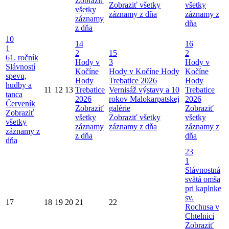
Zobraziť
Zobraziť všetky
všetky
všetky
záznamy z dňa
záznamy z
záznamy
dňa
z dňa
10
14
16
1
2
15
2
61. ročník
Hody v
3
Hody v
Slávností
Kočíne
Hody v Kočíne
Hody
Kočíne
spevu,
Hody
Trebatice 2026
Hody
hudby a
11
12
13
Trebatice
Vernisáž výstavy a 10
Trebatice
tanca
2026
rokov Malokarpatskej
2026
Červeník
Zobraziť
galérie
Zobraziť
Zobraziť
všetky
Zobraziť všetky
všetky
všetky
záznamy
záznamy z dňa
záznamy z
záznamy z
z dňa
dňa
dňa
23
1
Slávnostná
svätá omša
pri kaplnke
sv.
17
18
19
20
21
22
Rochusa v
Chtelnici
Zobraziť