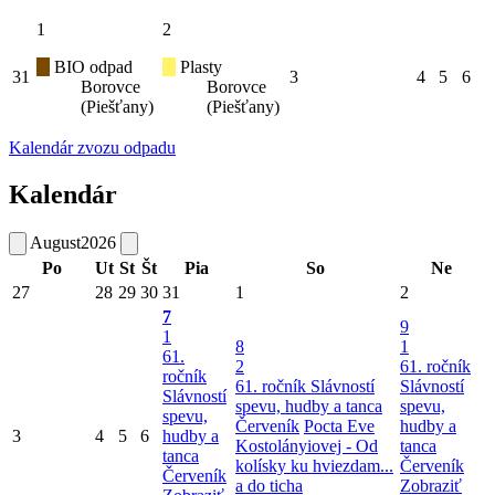
1
2
BIO odpad
Plasty
31
3
4
5
6
Borovce
Borovce
(Piešťany)
(Piešťany)
Kalendár zvozu odpadu
Kalendár
August
2026
Po
Ut
St
Št
Pia
So
Ne
27
28
29
30
31
1
2
7
9
1
8
1
61.
2
61. ročník
ročník
61. ročník Slávností
Slávností
Slávností
spevu, hudby a tanca
spevu,
spevu,
Červeník
Pocta Eve
hudby a
3
4
5
6
hudby a
Kostolányiovej - Od
tanca
tanca
kolísky ku hviezdam...
Červeník
Červeník
a do ticha
Zobraziť