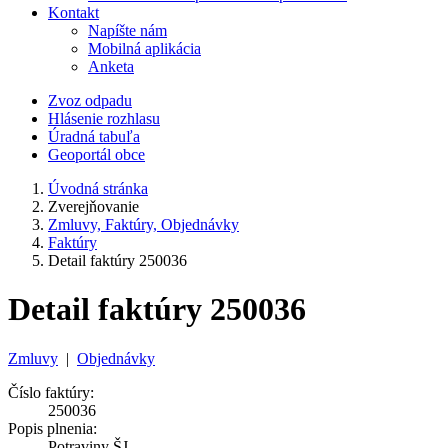
Kontakt
Napíšte nám
Mobilná aplikácia
Anketa
Zvoz odpadu
Hlásenie rozhlasu
Úradná tabuľa
Geoportál obce
Úvodná stránka
Zverejňovanie
Zmluvy, Faktúry, Objednávky
Faktúry
Detail faktúry 250036
Detail faktúry 250036
Zmluvy
|
Objednávky
Číslo faktúry:
250036
Popis plnenia:
Potraviny ŠJ