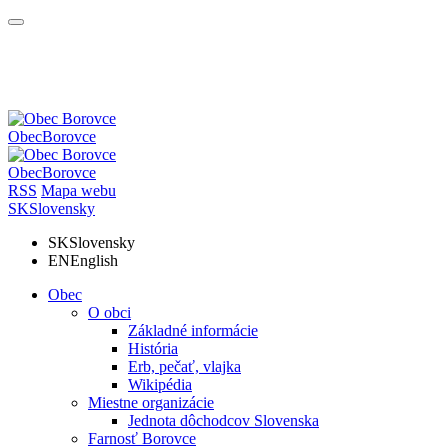
Obec
Borovce
Obec
Borovce
RSS
Mapa webu
SK
Slovensky
SK
Slovensky
EN
English
Obec
O obci
Základné informácie
História
Erb, pečať, vlajka
Wikipédia
Miestne organizácie
Jednota dôchodcov Slovenska
Farnosť Borovce