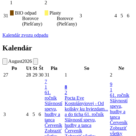
1
2
BIO odpad
Plasty
31
3
4
5
6
Borovce
Borovce
(Piešťany)
(Piešťany)
Kalendár zvozu odpadu
Kalendár
August
2026
Po
Ut
St
Št
Pia
So
Ne
27
28
29
30
31
1
2
7
9
1
8
1
61.
2
61. ročník
ročník
Pocta Eve
Slávností
Slávností
Kostolányiovej - Od
spevu,
spevu,
kolísky ku hviezdam...
hudby a
3
4
5
6
hudby a
a do ticha
61. ročník
tanca
tanca
Slávností spevu,
Červeník
Červeník
hudby a tanca
Zobraziť
Zobraziť
Červeník
všetky