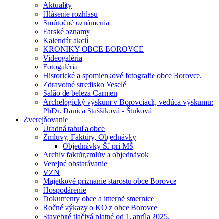
Aktuality
Hlásenie rozhlasu
Smútočné oznámenia
Farské oznamy
Kalendár akcií
KRONIKY OBCE BOROVCE
Videogaléria
Fotogaléria
Historické a spomienkové fotografie obce Borovce.
Zdravotné stredisko Veselé
Salão de beleza Carmen
Archelogický výskum v Borovciach, vedúca výskumu:
PhDr. Danica Staššíková - Štuková
Zverejňovanie
Úradná tabuľa obce
Zmluvy, Faktúry, Objednávky
Objednávky ŠJ pri MŠ
Archív faktúr,zmlúv a objednávok
Verejné obstarávanie
VZN
Majetkové priznanie starostu obce Borovce
Hospodárenie
Dokumenty obce a interné smernice
Ročné výkazy o KO z obce Borovce
Stavebné tlačivá platné od 1. apríla 2025.