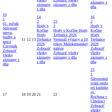
všetky
Zobraziť všetky
záznamy z
záznamy
záznamy z dňa
dňa
z dňa
10
14
16
1
2
15
2
61. ročník
Hody v
3
Hody v
Slávností
Kočíne
Hody v Kočíne
Hody
Kočíne
spevu,
Hody
Trebatice 2026
Hody
hudby a
11
12
13
Trebatice
Vernisáž výstavy a 10
Trebatice
tanca
2026
rokov Malokarpatskej
2026
Červeník
Zobraziť
galérie
Zobraziť
Zobraziť
všetky
Zobraziť všetky
všetky
všetky
záznamy
záznamy z dňa
záznamy z
záznamy z
z dňa
dňa
dňa
23
1
Slávnostná
svätá omša
pri kaplnke
sv.
17
18
19
20
21
22
Rochusa v
Chtelnici
Zobraziť
všetky