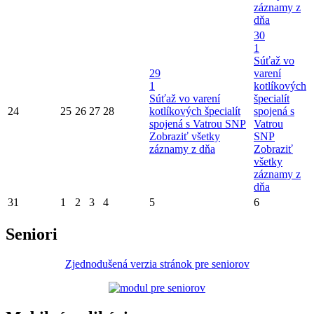
záznamy z
dňa
30
1
Súťaž vo
29
varení
1
kotlíkových
Súťaž vo varení
špecialít
24
25
26
27
28
kotlíkových špecialít
spojená s
spojená s Vatrou SNP
Vatrou
Zobraziť všetky
SNP
záznamy z dňa
Zobraziť
všetky
záznamy z
dňa
31
1
2
3
4
5
6
Seniori
Zjednodušená verzia stránok pre seniorov