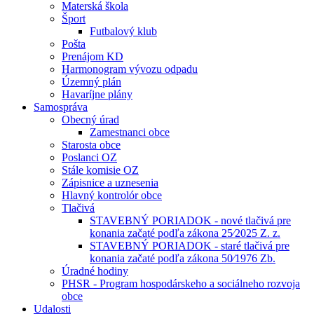
Materská škola
Šport
Futbalový klub
Pošta
Prenájom KD
Harmonogram vývozu odpadu
Územný plán
Havaríjne plány
Samospráva
Obecný úrad
Zamestnanci obce
Starosta obce
Poslanci OZ
Stále komisie OZ
Zápisnice a uznesenia
Hlavný kontrolór obce
Tlačivá
STAVEBNÝ PORIADOK - nové tlačivá pre
konania začaté podľa zákona 25⁄2025 Z. z.
STAVEBNÝ PORIADOK - staré tlačivá pre
konania začaté podľa zákona 50⁄1976 Zb.
Úradné hodiny
PHSR - Program hospodárskeho a sociálneho rozvoja
obce
Udalosti