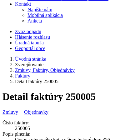
Kontakt
Napíšte nám
Mobilná aplikácia
Anketa
Zvoz odpadu
Hlásenie rozhlasu
Úradná tabuľa
Geoportál obce
Úvodná stránka
Zverejňovanie
Zmluvy, Faktúry, Objednávky
Faktúry
Detail faktúry 250005
Detail faktúry 250005
Zmluvy
|
Objednávky
Číslo faktúry:
250005
Popis plnenia:
Oprava plynového kotla nájom.bytový dom 356