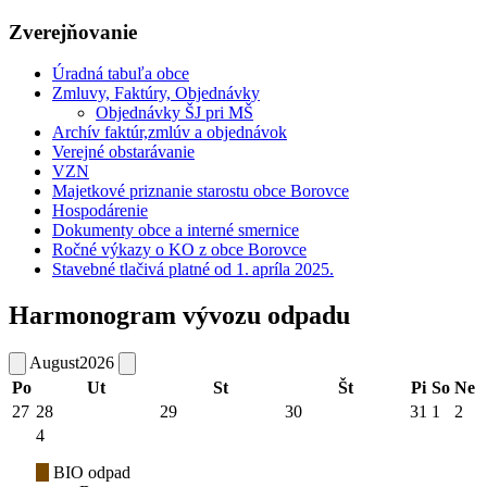
Zverejňovanie
Úradná tabuľa obce
Zmluvy, Faktúry, Objednávky
Objednávky ŠJ pri MŠ
Archív faktúr,zmlúv a objednávok
Verejné obstarávanie
VZN
Majetkové priznanie starostu obce Borovce
Hospodárenie
Dokumenty obce a interné smernice
Ročné výkazy o KO z obce Borovce
Stavebné tlačivá platné od 1. apríla 2025.
Harmonogram vývozu odpadu
August
2026
Po
Ut
St
Št
Pi
So
Ne
27
28
29
30
31
1
2
4
BIO odpad