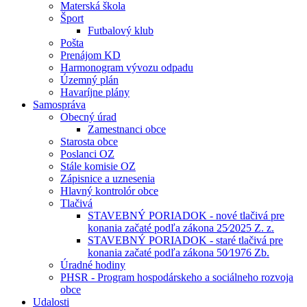
Materská škola
Šport
Futbalový klub
Pošta
Prenájom KD
Harmonogram vývozu odpadu
Územný plán
Havaríjne plány
Samospráva
Obecný úrad
Zamestnanci obce
Starosta obce
Poslanci OZ
Stále komisie OZ
Zápisnice a uznesenia
Hlavný kontrolór obce
Tlačivá
STAVEBNÝ PORIADOK - nové tlačivá pre
konania začaté podľa zákona 25⁄2025 Z. z.
STAVEBNÝ PORIADOK - staré tlačivá pre
konania začaté podľa zákona 50⁄1976 Zb.
Úradné hodiny
PHSR - Program hospodárskeho a sociálneho rozvoja
obce
Udalosti