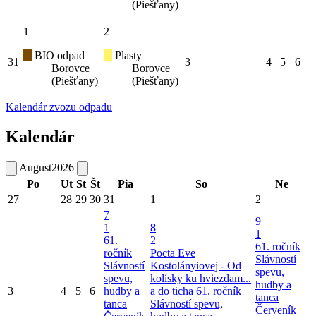
(Piešťany)
1
2
BIO odpad
Plasty
31
3
4
5
6
Borovce
Borovce
(Piešťany)
(Piešťany)
Kalendár zvozu odpadu
Kalendár
August
2026
Po
Ut
St
Št
Pia
So
Ne
27
28
29
30
31
1
2
7
9
1
8
1
61.
2
61. ročník
ročník
Pocta Eve
Slávností
Slávností
Kostolányiovej - Od
spevu,
spevu,
kolísky ku hviezdam...
hudby a
3
4
5
6
hudby a
a do ticha
61. ročník
tanca
tanca
Slávností spevu,
Červeník