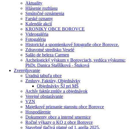
Aktuality
Hlásenie rozhlasu
Smútočné oznámenia
Farské oznamy
Kalendár akcií
KRONIKY OBCE BOROVCE
Videogaléria
Fotogaléria
Historické a spomienkové fotografie obce Borovce.
Zdravotné stredisko Veselé
Salão de beleza Carmen
Archelogický výskum v Borovciach, vedúca výskumu:
PhDr. Danica Staššíková - Štuková
Zverejňovanie
Úradná tabuľa obce
Zmluvy, Faktúry, Objednávky
Objednávky ŠJ pri MŠ
Archív faktúr,zmlúv a objednávok
Verejné obstarávanie
VZN
Majetkové priznanie starostu obce Borovce
Hospodárenie
Dokumenty obce a interné smernice
Ročné výkazy o KO z obce Borovce
Stavebné tlačivá platné od 1. apríla 2025.