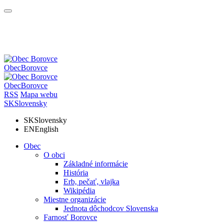
Obec
Borovce
Obec
Borovce
RSS
Mapa webu
SK
Slovensky
SK
Slovensky
EN
English
Obec
O obci
Základné informácie
História
Erb, pečať, vlajka
Wikipédia
Miestne organizácie
Jednota dôchodcov Slovenska
Farnosť Borovce