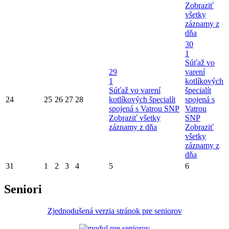
Zobraziť
všetky
záznamy z
dňa
30
1
Súťaž vo
29
varení
1
kotlíkových
Súťaž vo varení
špecialít
24
25
26
27
28
kotlíkových špecialít
spojená s
spojená s Vatrou SNP
Vatrou
Zobraziť všetky
SNP
záznamy z dňa
Zobraziť
všetky
záznamy z
dňa
31
1
2
3
4
5
6
Seniori
Zjednodušená verzia stránok pre seniorov