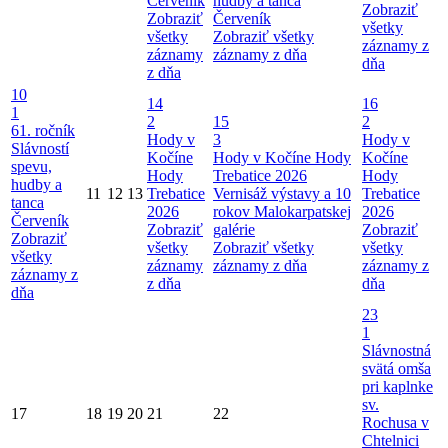
Červeník
hudby a tanca
Zobraziť
Zobraziť
Červeník
všetky
všetky
Zobraziť všetky
záznamy z
záznamy
záznamy z dňa
dňa
z dňa
10
14
16
1
2
15
2
61. ročník
Hody v
3
Hody v
Slávností
Kočíne
Hody v Kočíne
Hody
Kočíne
spevu,
Hody
Trebatice 2026
Hody
hudby a
11
12
13
Trebatice
Vernisáž výstavy a 10
Trebatice
tanca
2026
rokov Malokarpatskej
2026
Červeník
Zobraziť
galérie
Zobraziť
Zobraziť
všetky
Zobraziť všetky
všetky
všetky
záznamy
záznamy z dňa
záznamy z
záznamy z
z dňa
dňa
dňa
23
1
Slávnostná
svätá omša
pri kaplnke
sv.
17
18
19
20
21
22
Rochusa v
Chtelnici