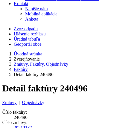
Kontakt
Napíšte nám
Mobilná aplikácia
Anketa
Zvoz odpadu
Hlásenie rozhlasu
Úradná tabuľa
Geoportál obce
Úvodná stránka
Zverejňovanie
Zmluvy, Faktúry, Objednávky
Faktúry
Detail faktúry 240496
Detail faktúry 240496
Zmluvy
|
Objednávky
Číslo faktúry:
240496
Číslo zmluvy:
20212137