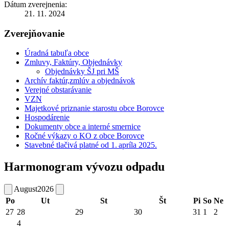
Dátum zverejnenia:
21. 11. 2024
Zverejňovanie
Úradná tabuľa obce
Zmluvy, Faktúry, Objednávky
Objednávky ŠJ pri MŠ
Archív faktúr,zmlúv a objednávok
Verejné obstarávanie
VZN
Majetkové priznanie starostu obce Borovce
Hospodárenie
Dokumenty obce a interné smernice
Ročné výkazy o KO z obce Borovce
Stavebné tlačivá platné od 1. apríla 2025.
Harmonogram vývozu odpadu
August
2026
Po
Ut
St
Št
Pi
So
Ne
27
28
29
30
31
1
2
4