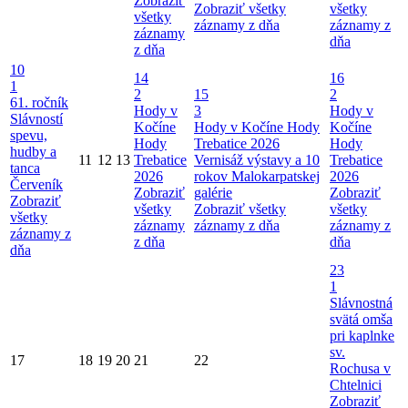
Zobraziť
Zobraziť všetky
všetky
všetky
záznamy z dňa
záznamy z
záznamy
dňa
z dňa
10
14
16
1
2
15
2
61. ročník
Hody v
3
Hody v
Slávností
Kočíne
Hody v Kočíne
Hody
Kočíne
spevu,
Hody
Trebatice 2026
Hody
hudby a
11
12
13
Trebatice
Vernisáž výstavy a 10
Trebatice
tanca
2026
rokov Malokarpatskej
2026
Červeník
Zobraziť
galérie
Zobraziť
Zobraziť
všetky
Zobraziť všetky
všetky
všetky
záznamy
záznamy z dňa
záznamy z
záznamy z
z dňa
dňa
dňa
23
1
Slávnostná
svätá omša
pri kaplnke
sv.
17
18
19
20
21
22
Rochusa v
Chtelnici
Zobraziť