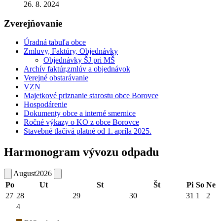
26. 8. 2024
Zverejňovanie
Úradná tabuľa obce
Zmluvy, Faktúry, Objednávky
Objednávky ŠJ pri MŠ
Archív faktúr,zmlúv a objednávok
Verejné obstarávanie
VZN
Majetkové priznanie starostu obce Borovce
Hospodárenie
Dokumenty obce a interné smernice
Ročné výkazy o KO z obce Borovce
Stavebné tlačivá platné od 1. apríla 2025.
Harmonogram vývozu odpadu
August
2026
Po
Ut
St
Št
Pi
So
Ne
27
28
29
30
31
1
2
4