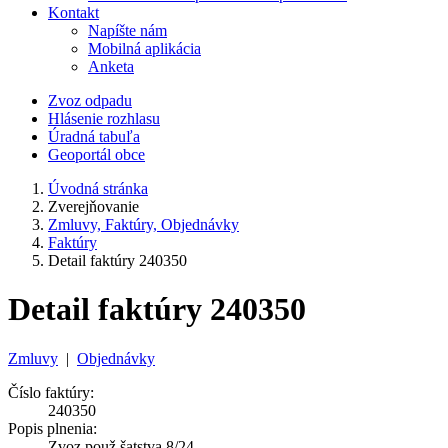
Kontakt
Napíšte nám
Mobilná aplikácia
Anketa
Zvoz odpadu
Hlásenie rozhlasu
Úradná tabuľa
Geoportál obce
Úvodná stránka
Zverejňovanie
Zmluvy, Faktúry, Objednávky
Faktúry
Detail faktúry 240350
Detail faktúry 240350
Zmluvy
|
Objednávky
Číslo faktúry:
240350
Popis plnenia:
Zvoz použ.šatstva 8/24