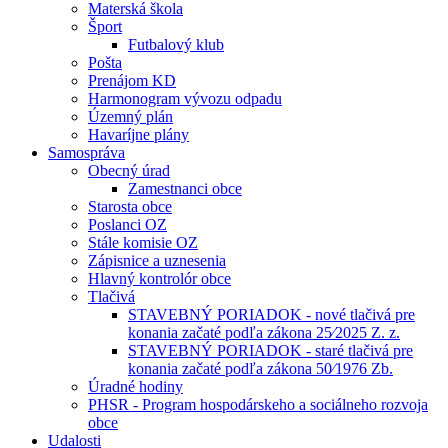
Materská škola
Šport
Futbalový klub
Pošta
Prenájom KD
Harmonogram vývozu odpadu
Územný plán
Havaríjne plány
Samospráva
Obecný úrad
Zamestnanci obce
Starosta obce
Poslanci OZ
Stále komisie OZ
Zápisnice a uznesenia
Hlavný kontrolór obce
Tlačivá
STAVEBNÝ PORIADOK - nové tlačivá pre
konania začaté podľa zákona 25⁄2025 Z. z.
STAVEBNÝ PORIADOK - staré tlačivá pre
konania začaté podľa zákona 50⁄1976 Zb.
Úradné hodiny
PHSR - Program hospodárskeho a sociálneho rozvoja
obce
Udalosti