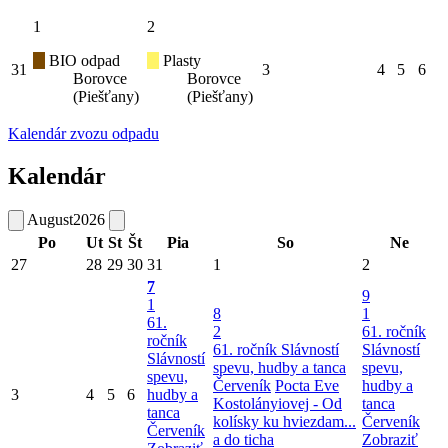
1
2
BIO odpad
Plasty
31
3
4
5
6
Borovce
Borovce
(Piešťany)
(Piešťany)
Kalendár zvozu odpadu
Kalendár
August
2026
Po
Ut
St
Št
Pia
So
Ne
27
28
29
30
31
1
2
7
9
1
8
1
61.
2
61. ročník
ročník
61. ročník Slávností
Slávností
Slávností
spevu, hudby a tanca
spevu,
spevu,
Červeník
Pocta Eve
hudby a
3
4
5
6
hudby a
Kostolányiovej - Od
tanca
tanca
kolísky ku hviezdam...
Červeník
Červeník
a do ticha
Zobraziť