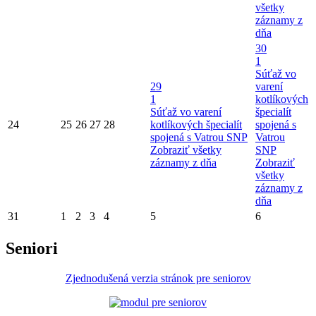
všetky
záznamy z
dňa
30
1
Súťaž vo
29
varení
1
kotlíkových
Súťaž vo varení
špecialít
24
25
26
27
28
kotlíkových špecialít
spojená s
spojená s Vatrou SNP
Vatrou
Zobraziť všetky
SNP
záznamy z dňa
Zobraziť
všetky
záznamy z
dňa
31
1
2
3
4
5
6
Seniori
Zjednodušená verzia stránok pre seniorov