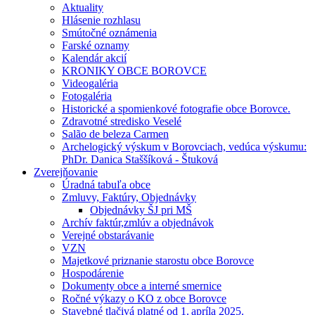
Aktuality
Hlásenie rozhlasu
Smútočné oznámenia
Farské oznamy
Kalendár akcií
KRONIKY OBCE BOROVCE
Videogaléria
Fotogaléria
Historické a spomienkové fotografie obce Borovce.
Zdravotné stredisko Veselé
Salão de beleza Carmen
Archelogický výskum v Borovciach, vedúca výskumu:
PhDr. Danica Staššíková - Štuková
Zverejňovanie
Úradná tabuľa obce
Zmluvy, Faktúry, Objednávky
Objednávky ŠJ pri MŠ
Archív faktúr,zmlúv a objednávok
Verejné obstarávanie
VZN
Majetkové priznanie starostu obce Borovce
Hospodárenie
Dokumenty obce a interné smernice
Ročné výkazy o KO z obce Borovce
Stavebné tlačivá platné od 1. apríla 2025.