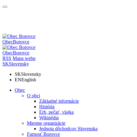
Obec
Borovce
Obec
Borovce
RSS
Mapa webu
SK
Slovensky
SK
Slovensky
EN
English
Obec
O obci
Základné informácie
História
Erb, pečať, vlajka
Wikipédia
Miestne organizácie
Jednota dôchodcov Slovenska
Farnosť Borovce