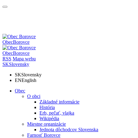
Obec
Borovce
Obec
Borovce
RSS
Mapa webu
SK
Slovensky
SK
Slovensky
EN
English
Obec
O obci
Základné informácie
História
Erb, pečať, vlajka
Wikipédia
Miestne organizácie
Jednota dôchodcov Slovenska
Farnosť Borovce