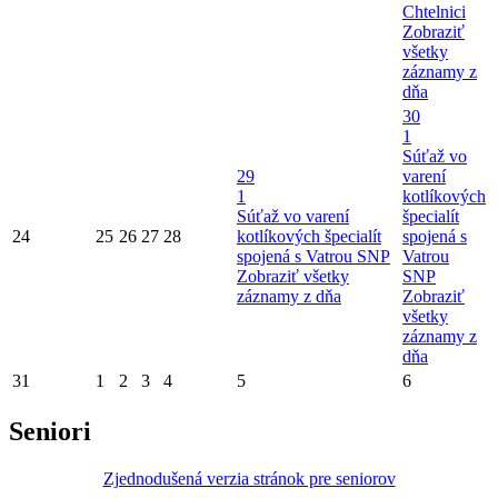
Chtelnici
Zobraziť
všetky
záznamy z
dňa
30
1
Súťaž vo
29
varení
1
kotlíkových
Súťaž vo varení
špecialít
24
25
26
27
28
kotlíkových špecialít
spojená s
spojená s Vatrou SNP
Vatrou
Zobraziť všetky
SNP
záznamy z dňa
Zobraziť
všetky
záznamy z
dňa
31
1
2
3
4
5
6
Seniori
Zjednodušená verzia stránok pre seniorov