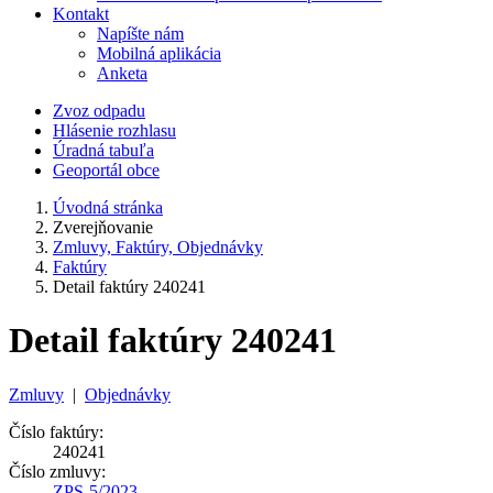
Kontakt
Napíšte nám
Mobilná aplikácia
Anketa
Zvoz odpadu
Hlásenie rozhlasu
Úradná tabuľa
Geoportál obce
Úvodná stránka
Zverejňovanie
Zmluvy, Faktúry, Objednávky
Faktúry
Detail faktúry 240241
Detail faktúry 240241
Zmluvy
|
Objednávky
Číslo faktúry:
240241
Číslo zmluvy:
ZPS-5/2023