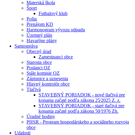
Materská škola
Šport
Futbalový klub
Pošta
Prenájom KD
Harmonogram vývozu odpadu
Územný plán
Havaríjne plány
Samospráva
Obecný úrad
Zamestnanci obce
Starosta obce
Poslanci OZ
Stále komisie OZ
Zápisnice a uznesenia
Hlavný kontrolór obce
Tlačivá
STAVEBNÝ PORIADOK - nové tlačivá pre
konania začaté podľa zákona 25⁄2025 Z. z.
STAVEBNÝ PORIADOK - staré tlačivá pre
konania začaté podľa zákona 50⁄1976 Zb.
Úradné hodiny
PHSR - Program hospodárskeho a sociálneho rozvoja
obce
Udalosti