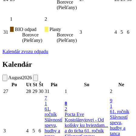
Borovce
(Piešťany)
1
2
BIO odpad
Plasty
31
3
4
5
6
Borovce
Borovce
(Piešťany)
(Piešťany)
Kalendár zvozu odpadu
Kalendár
August
2026
Po
Ut
St
Št
Pia
So
Ne
27
28
29
30
31
1
2
7
9
1
8
1
61.
2
61. ročník
ročník
Pocta Eve
Slávností
Slávností
Kostolányiovej - Od
spevu,
spevu,
kolísky ku hviezdam...
hudby a
3
4
5
6
hudby a
a do ticha
61. ročník
tanca