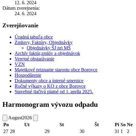
12. 6. 2024
Dátum zverejnenia:
24. 6. 2024
Zverejňovanie
Úradná tabuľa obce
Zmluvy, Faktúry, Objednávky
Objednávky ŠJ pri MŠ
Archív faktúr,zmlúv a objednávok
Verejné obstarávanie
VZN
Majetkové priznanie starostu obce Borovce
Hospodárenie
Dokumenty obce a interné smernice
Ročné výkazy o KO z obce Borovce
Stavebné tlačivá platné od 1. apríla 2025.
Harmonogram vývozu odpadu
August
2026
Po
Ut
St
Št
Pi
So
Ne
27
28
29
30
31
1
2