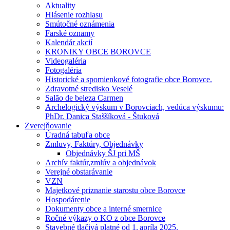
Aktuality
Hlásenie rozhlasu
Smútočné oznámenia
Farské oznamy
Kalendár akcií
KRONIKY OBCE BOROVCE
Videogaléria
Fotogaléria
Historické a spomienkové fotografie obce Borovce.
Zdravotné stredisko Veselé
Salão de beleza Carmen
Archelogický výskum v Borovciach, vedúca výskumu:
PhDr. Danica Staššíková - Štuková
Zverejňovanie
Úradná tabuľa obce
Zmluvy, Faktúry, Objednávky
Objednávky ŠJ pri MŠ
Archív faktúr,zmlúv a objednávok
Verejné obstarávanie
VZN
Majetkové priznanie starostu obce Borovce
Hospodárenie
Dokumenty obce a interné smernice
Ročné výkazy o KO z obce Borovce
Stavebné tlačivá platné od 1. apríla 2025.