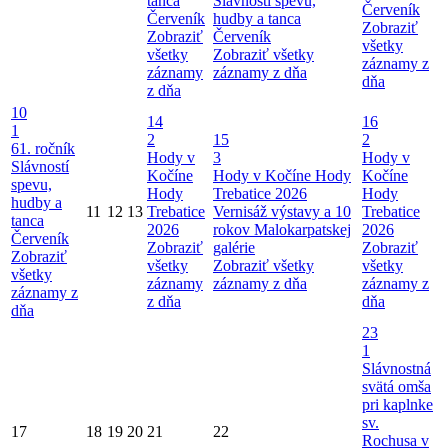
tanca
Slávností spevu,
Červeník
Červeník
hudby a tanca
Zobraziť
Zobraziť
Červeník
všetky
všetky
Zobraziť všetky
záznamy z
záznamy
záznamy z dňa
dňa
z dňa
10
14
16
1
2
15
2
61. ročník
Hody v
3
Hody v
Slávností
Kočíne
Hody v Kočíne
Hody
Kočíne
spevu,
Hody
Trebatice 2026
Hody
hudby a
11
12
13
Trebatice
Vernisáž výstavy a 10
Trebatice
tanca
2026
rokov Malokarpatskej
2026
Červeník
Zobraziť
galérie
Zobraziť
Zobraziť
všetky
Zobraziť všetky
všetky
všetky
záznamy
záznamy z dňa
záznamy z
záznamy z
z dňa
dňa
dňa
23
1
Slávnostná
svätá omša
pri kaplnke
sv.
17
18
19
20
21
22
Rochusa v