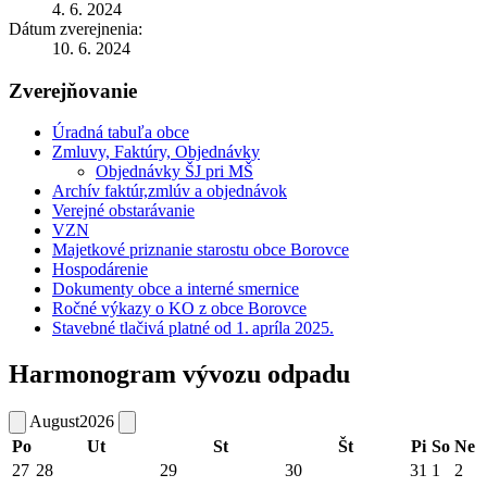
4. 6. 2024
Dátum zverejnenia:
10. 6. 2024
Zverejňovanie
Úradná tabuľa obce
Zmluvy, Faktúry, Objednávky
Objednávky ŠJ pri MŠ
Archív faktúr,zmlúv a objednávok
Verejné obstarávanie
VZN
Majetkové priznanie starostu obce Borovce
Hospodárenie
Dokumenty obce a interné smernice
Ročné výkazy o KO z obce Borovce
Stavebné tlačivá platné od 1. apríla 2025.
Harmonogram vývozu odpadu
August
2026
Po
Ut
St
Št
Pi
So
Ne
27
28
29
30
31
1
2