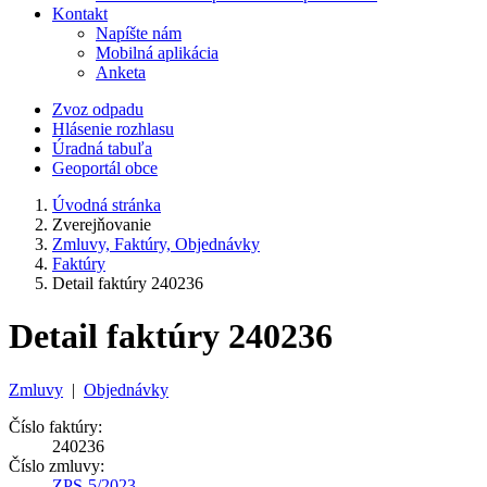
Kontakt
Napíšte nám
Mobilná aplikácia
Anketa
Zvoz odpadu
Hlásenie rozhlasu
Úradná tabuľa
Geoportál obce
Úvodná stránka
Zverejňovanie
Zmluvy, Faktúry, Objednávky
Faktúry
Detail faktúry 240236
Detail faktúry 240236
Zmluvy
|
Objednávky
Číslo faktúry:
240236
Číslo zmluvy:
ZPS-5/2023