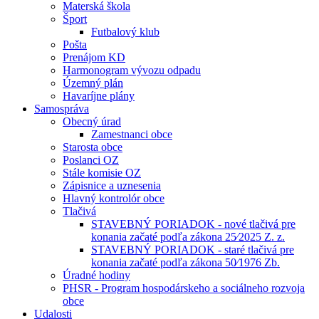
Materská škola
Šport
Futbalový klub
Pošta
Prenájom KD
Harmonogram vývozu odpadu
Územný plán
Havaríjne plány
Samospráva
Obecný úrad
Zamestnanci obce
Starosta obce
Poslanci OZ
Stále komisie OZ
Zápisnice a uznesenia
Hlavný kontrolór obce
Tlačivá
STAVEBNÝ PORIADOK - nové tlačivá pre
konania začaté podľa zákona 25⁄2025 Z. z.
STAVEBNÝ PORIADOK - staré tlačivá pre
konania začaté podľa zákona 50⁄1976 Zb.
Úradné hodiny
PHSR - Program hospodárskeho a sociálneho rozvoja
obce
Udalosti