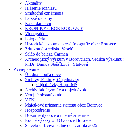
Aktuality
Hlásenie rozhlasu
Smútočné oznámenia
Farské oznamy
Kalendár akcií
KRONIKY OBCE BOROVCE
Videogaléria
Fotogaléria
Historické a spomienkové fotografie obce Borovce.
Zdravotné stredisko Veselé
Salão de beleza Carmen
Archelogický výskum v Borovciach, vedúca výskumu:
PhDr. Danica Staššíková - Štuková
Zverejňovanie
Úradná tabuľa obce
Zmluvy, Faktúry, Objednávky
Objednávky ŠJ pri MŠ
Archív faktúr,zmlúv a objednávok
Verejné obstarávanie
VZN
Majetkové priznanie starostu obce Borovce
Hospodárenie
Dokumenty obce a interné smernice
Ročné výkazy o KO z obce Borovce
Stavebné tlačivá platné od 1. apríla 2025.