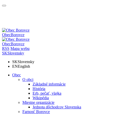
Obec
Borovce
Obec
Borovce
RSS
Mapa webu
SK
Slovensky
SK
Slovensky
EN
English
Obec
O obci
Základné informácie
História
Erb, pečať, vlajka
Wikipédia
Miestne organizácie
Jednota dôchodcov Slovenska
Farnosť Borovce