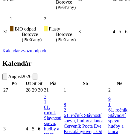
Borovce
(Piešťany)
1
2
BIO odpad
Plasty
31
3
4
5
6
Borovce
Borovce
(Piešťany)
(Piešťany)
Kalendár zvozu odpadu
Kalendár
August
2026
Po
Ut
St
Št
Pia
So
Ne
27
28
29
30
31
1
2
7
9
1
8
1
61.
2
61. ročník
ročník
61. ročník Slávností
Slávností
Slávností
spevu, hudby a tanca
spevu,
spevu,
Červeník
Pocta Eve
hudby a
3
4
5
6
hudby a
Kostolányiovej - Od
tanca