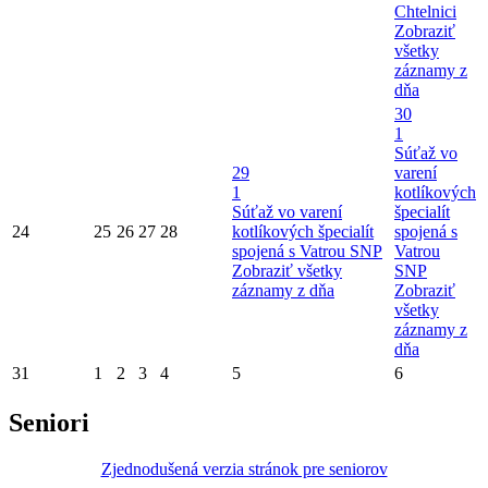
Chtelnici
Zobraziť
všetky
záznamy z
dňa
30
1
Súťaž vo
29
varení
1
kotlíkových
Súťaž vo varení
špecialít
24
25
26
27
28
kotlíkových špecialít
spojená s
spojená s Vatrou SNP
Vatrou
Zobraziť všetky
SNP
záznamy z dňa
Zobraziť
všetky
záznamy z
dňa
31
1
2
3
4
5
6
Seniori
Zjednodušená verzia stránok pre seniorov