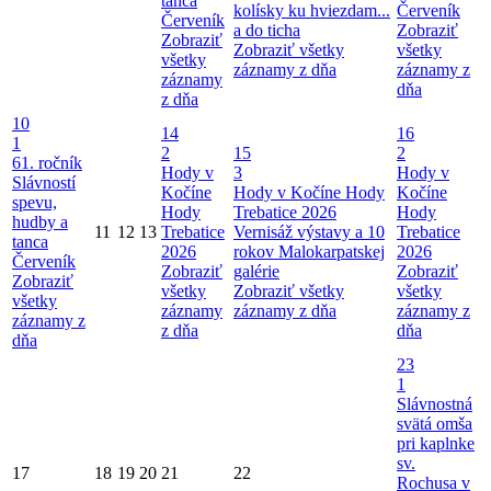
tanca
kolísky ku hviezdam...
Červeník
Červeník
a do ticha
Zobraziť
Zobraziť
Zobraziť všetky
všetky
všetky
záznamy z dňa
záznamy z
záznamy
dňa
z dňa
10
14
16
1
2
15
2
61. ročník
Hody v
3
Hody v
Slávností
Kočíne
Hody v Kočíne
Hody
Kočíne
spevu,
Hody
Trebatice 2026
Hody
hudby a
11
12
13
Trebatice
Vernisáž výstavy a 10
Trebatice
tanca
2026
rokov Malokarpatskej
2026
Červeník
Zobraziť
galérie
Zobraziť
Zobraziť
všetky
Zobraziť všetky
všetky
všetky
záznamy
záznamy z dňa
záznamy z
záznamy z
z dňa
dňa
dňa
23
1
Slávnostná
svätá omša
pri kaplnke
sv.
17
18
19
20
21
22
Rochusa v