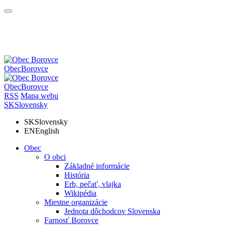
Obec
Borovce
Obec
Borovce
RSS
Mapa webu
SK
Slovensky
SK
Slovensky
EN
English
Obec
O obci
Základné informácie
História
Erb, pečať, vlajka
Wikipédia
Miestne organizácie
Jednota dôchodcov Slovenska
Farnosť Borovce