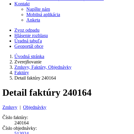
Kontakt
Napíšte nám
Mobilná aplikácia
Anketa
Zvoz odpadu
Hlásenie rozhlasu
Úradná tabuľa
Geoportál obce
Úvodná stránka
Zverejňovanie
Zmluvy, Faktúry, Objednávky
Faktúry
Detail faktúry 240164
Detail faktúry 240164
Zmluvy
|
Objednávky
Číslo faktúry:
240164
Číslo objednávky:
512024