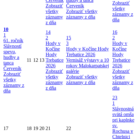
Červeník
hudby a tanca
Zobraziť
Zobraziť
Červeník
všetky
všetky
Zobraziť všetky
záznamy z
záznamy
záznamy z dňa
dňa
z dňa
10
14
16
1
2
15
2
61. ročník
Hody v
3
Hody v
Slávností
Kočíne
Hody v Kočíne
Hody
Kočíne
spevu,
Hody
Trebatice 2026
Hody
hudby a
11
12
13
Trebatice
Vernisáž výstavy a 10
Trebatice
tanca
2026
rokov Malokarpatskej
2026
Červeník
Zobraziť
galérie
Zobraziť
Zobraziť
všetky
Zobraziť všetky
všetky
všetky
záznamy
záznamy z dňa
záznamy z
záznamy z
z dňa
dňa
dňa
23
1
Slávnostná
svätá omša
pri kaplnke
sv.
17
18
19
20
21
22
Rochusa v
Chtelnici