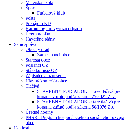
Materská škola
Šport
Futbalový klub
Pošta
Prenájom KD
Harmonogram vývozu odpadu
Územný plán
Havaríjne plány
Samospráva
Obecný úrad
Zamestnanci obce
Starosta obce
Poslanci OZ
Stále komisie OZ
Zápisnice a uznesenia
Hlavný kontrolór obce
Tlačivá
STAVEBNÝ PORIADOK - nové tlačivá pre
konania začaté podľa zákona 25⁄2025 Z. z.
STAVEBNÝ PORIADOK - staré tlačivá pre
konania začaté podľa zákona 50⁄1976 Zb.
Úradné hodiny
PHSR - Program hospodárskeho a sociálneho rozvoja
obce
Udalosti