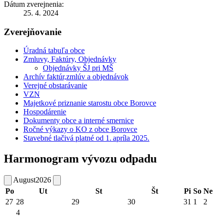
Dátum zverejnenia:
25. 4. 2024
Zverejňovanie
Úradná tabuľa obce
Zmluvy, Faktúry, Objednávky
Objednávky ŠJ pri MŠ
Archív faktúr,zmlúv a objednávok
Verejné obstarávanie
VZN
Majetkové priznanie starostu obce Borovce
Hospodárenie
Dokumenty obce a interné smernice
Ročné výkazy o KO z obce Borovce
Stavebné tlačivá platné od 1. apríla 2025.
Harmonogram vývozu odpadu
August
2026
Po
Ut
St
Št
Pi
So
Ne
27
28
29
30
31
1
2
4