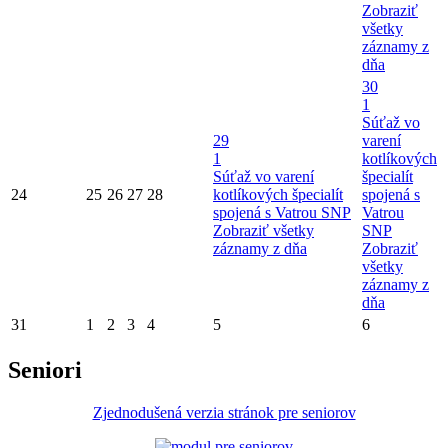
Zobraziť
všetky
záznamy z
dňa
30
1
Súťaž vo
29
varení
1
kotlíkových
Súťaž vo varení
špecialít
24
25
26
27
28
kotlíkových špecialít
spojená s
spojená s Vatrou SNP
Vatrou
Zobraziť všetky
SNP
záznamy z dňa
Zobraziť
všetky
záznamy z
dňa
31
1
2
3
4
5
6
Seniori
Zjednodušená verzia stránok pre seniorov