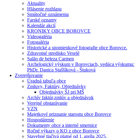
Aktuality
Hlásenie rozhlasu
Smútočné oznámenia
Farské oznamy
Kalendár akcií
KRONIKY OBCE BOROVCE
Videogaléria
Fotogaléria
Historické a spomienkové fotografie obce Borovce.
Zdravotné stredisko Veselé
Salão de beleza Carmen
Archelogický výskum v Borovciach, vedúca výskumu:
PhDr. Danica Staššíková - Štuková
Zverejňovanie
Úradná tabuľa obce
Zmluvy, Faktúry, Objednávky
Objednávky ŠJ pri MŠ
Archív faktúr,zmlúv a objednávok
Verejné obstarávanie
VZN
Majetkové priznanie starostu obce Borovce
Hospodárenie
Dokumenty obce a interné smernice
Ročné výkazy o KO z obce Borovce
Stavebné tlačivá platné od 1. apríla 2025.