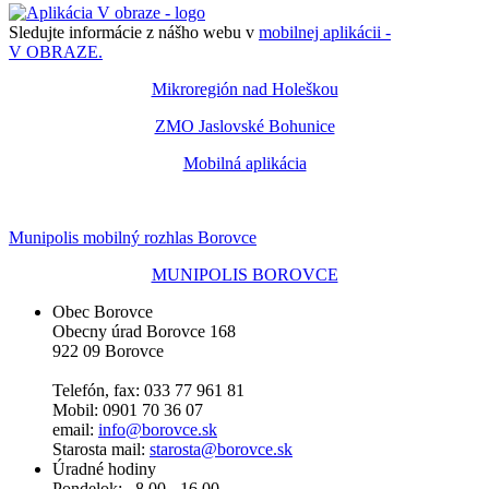
Sledujte informácie z nášho webu v
mobilnej aplikácii -
V OBRAZE.
Mikroregión nad Holeškou
ZMO Jaslovské Bohunice
Mobilná aplikácia
Munipolis mobilný rozhlas Borovce
MUNIPOLIS BOROVCE
Obec Borovce
Obecny úrad Borovce 168
922 09 Borovce
Telefón, fax: 033 77 961 81
Mobil: 0901 70 36 07
email:
info@borovce.sk
Starosta mail:
starosta@borovce.sk
Úradné hodiny
Pondelok: 8.00 - 16.00