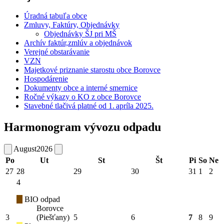
Úradná tabuľa obce
Zmluvy, Faktúry, Objednávky
Objednávky ŠJ pri MŠ
Archív faktúr,zmlúv a objednávok
Verejné obstarávanie
VZN
Majetkové priznanie starostu obce Borovce
Hospodárenie
Dokumenty obce a interné smernice
Ročné výkazy o KO z obce Borovce
Stavebné tlačivá platné od 1. apríla 2025.
Harmonogram vývozu odpadu
August
2026
Po
Ut
St
Št
Pi
So
Ne
27
28
29
30
31
1
2
4
BIO odpad
Borovce
3
(Piešťany)
5
6
7
8
9