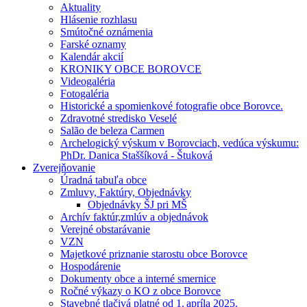
Aktuality
Hlásenie rozhlasu
Smútočné oznámenia
Farské oznamy
Kalendár akcií
KRONIKY OBCE BOROVCE
Videogaléria
Fotogaléria
Historické a spomienkové fotografie obce Borovce.
Zdravotné stredisko Veselé
Salão de beleza Carmen
Archelogický výskum v Borovciach, vedúca výskumu:
PhDr. Danica Staššíková - Štuková
Zverejňovanie
Úradná tabuľa obce
Zmluvy, Faktúry, Objednávky
Objednávky ŠJ pri MŠ
Archív faktúr,zmlúv a objednávok
Verejné obstarávanie
VZN
Majetkové priznanie starostu obce Borovce
Hospodárenie
Dokumenty obce a interné smernice
Ročné výkazy o KO z obce Borovce
Stavebné tlačivá platné od 1. apríla 2025.