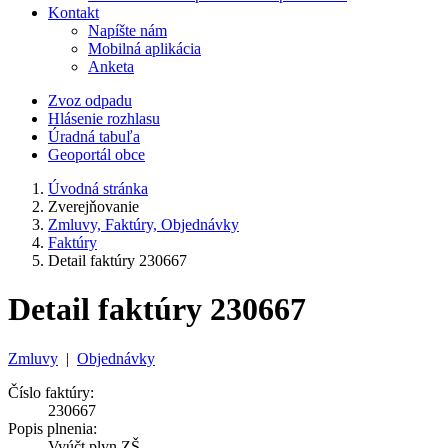
Kontakt
Napíšte nám
Mobilná aplikácia
Anketa
Zvoz odpadu
Hlásenie rozhlasu
Úradná tabuľa
Geoportál obce
Úvodná stránka
Zverejňovanie
Zmluvy, Faktúry, Objednávky
Faktúry
Detail faktúry 230667
Detail faktúry 230667
Zmluvy
|
Objednávky
Číslo faktúry:
230667
Popis plnenia:
Vyúčt.plyn ZŠ