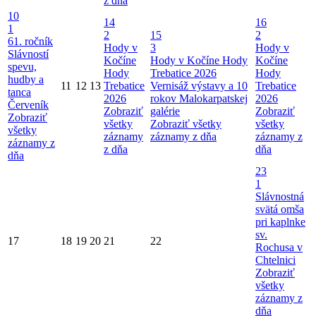
z dňa
10
14
16
1
2
15
2
61. ročník
Hody v
3
Hody v
Slávností
Kočíne
Hody v Kočíne
Hody
Kočíne
spevu,
Hody
Trebatice 2026
Hody
hudby a
11
12
13
Trebatice
Vernisáž výstavy a 10
Trebatice
tanca
2026
rokov Malokarpatskej
2026
Červeník
Zobraziť
galérie
Zobraziť
Zobraziť
všetky
Zobraziť všetky
všetky
všetky
záznamy
záznamy z dňa
záznamy z
záznamy z
z dňa
dňa
dňa
23
1
Slávnostná
svätá omša
pri kaplnke
sv.
17
18
19
20
21
22
Rochusa v
Chtelnici
Zobraziť
všetky
záznamy z
dňa