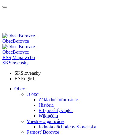
Obec
Borovce
Obec
Borovce
RSS
Mapa webu
SK
Slovensky
SK
Slovensky
EN
English
Obec
O obci
Základné informácie
História
Erb, pečať, vlajka
Wikipédia
Miestne organizácie
Jednota dôchodcov Slovenska
Farnosť Borovce