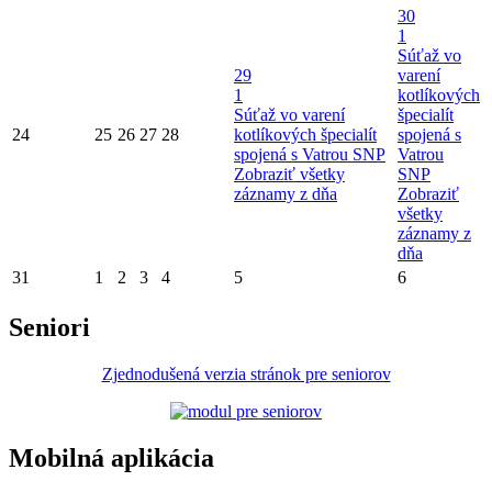
30
1
Súťaž vo
29
varení
1
kotlíkových
Súťaž vo varení
špecialít
24
25
26
27
28
kotlíkových špecialít
spojená s
spojená s Vatrou SNP
Vatrou
Zobraziť všetky
SNP
záznamy z dňa
Zobraziť
všetky
záznamy z
dňa
31
1
2
3
4
5
6
Seniori
Zjednodušená verzia stránok pre seniorov
Mobilná aplikácia