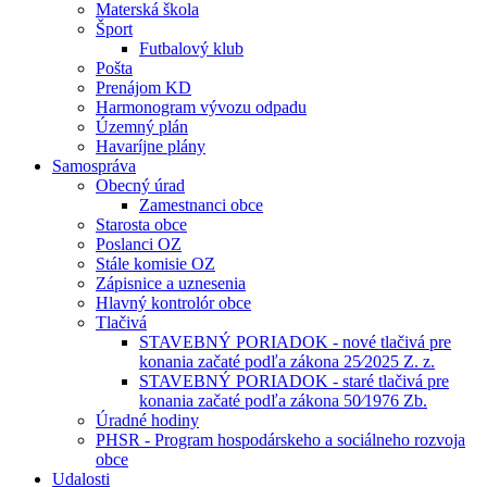
Materská škola
Šport
Futbalový klub
Pošta
Prenájom KD
Harmonogram vývozu odpadu
Územný plán
Havaríjne plány
Samospráva
Obecný úrad
Zamestnanci obce
Starosta obce
Poslanci OZ
Stále komisie OZ
Zápisnice a uznesenia
Hlavný kontrolór obce
Tlačivá
STAVEBNÝ PORIADOK - nové tlačivá pre
konania začaté podľa zákona 25⁄2025 Z. z.
STAVEBNÝ PORIADOK - staré tlačivá pre
konania začaté podľa zákona 50⁄1976 Zb.
Úradné hodiny
PHSR - Program hospodárskeho a sociálneho rozvoja
obce
Udalosti