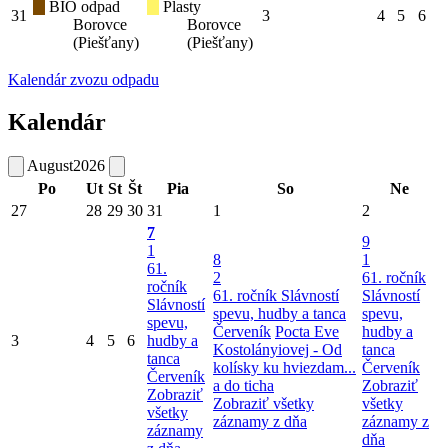
BIO odpad
Plasty
31
3
4
5
6
Borovce
Borovce
(Piešťany)
(Piešťany)
Kalendár zvozu odpadu
Kalendár
August
2026
Po
Ut
St
Št
Pia
So
Ne
27
28
29
30
31
1
2
7
9
1
8
1
61.
2
61. ročník
ročník
61. ročník Slávností
Slávností
Slávností
spevu, hudby a tanca
spevu,
spevu,
Červeník
Pocta Eve
hudby a
3
4
5
6
hudby a
Kostolányiovej - Od
tanca
tanca
kolísky ku hviezdam...
Červeník
Červeník
a do ticha
Zobraziť
Zobraziť
Zobraziť všetky
všetky
všetky
záznamy z dňa
záznamy z
záznamy
dňa