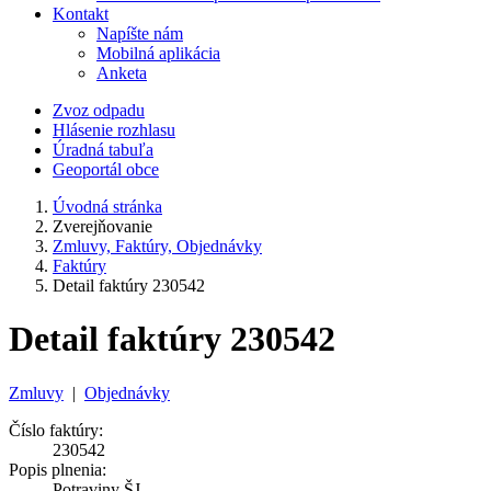
Kontakt
Napíšte nám
Mobilná aplikácia
Anketa
Zvoz odpadu
Hlásenie rozhlasu
Úradná tabuľa
Geoportál obce
Úvodná stránka
Zverejňovanie
Zmluvy, Faktúry, Objednávky
Faktúry
Detail faktúry 230542
Detail faktúry 230542
Zmluvy
|
Objednávky
Číslo faktúry:
230542
Popis plnenia:
Potraviny ŠJ