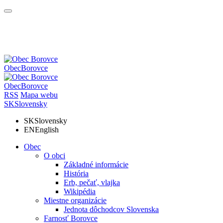
Obec
Borovce
Obec
Borovce
RSS
Mapa webu
SK
Slovensky
SK
Slovensky
EN
English
Obec
O obci
Základné informácie
História
Erb, pečať, vlajka
Wikipédia
Miestne organizácie
Jednota dôchodcov Slovenska
Farnosť Borovce