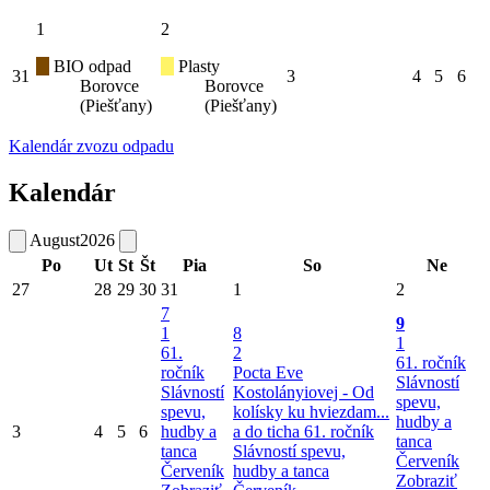
1
2
BIO odpad
Plasty
31
3
4
5
6
Borovce
Borovce
(Piešťany)
(Piešťany)
Kalendár zvozu odpadu
Kalendár
August
2026
Po
Ut
St
Št
Pia
So
Ne
27
28
29
30
31
1
2
7
9
1
8
1
61.
2
61. ročník
ročník
Pocta Eve
Slávností
Slávností
Kostolányiovej - Od
spevu,
spevu,
kolísky ku hviezdam...
hudby a
3
4
5
6
hudby a
a do ticha
61. ročník
tanca
tanca
Slávností spevu,
Červeník
Červeník
hudby a tanca
Zobraziť