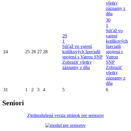
všetky
záznamy z
dňa
30
1
Súťaž vo
29
varení
1
kotlíkových
Súťaž vo varení
špecialít
24
25
26
27
28
kotlíkových špecialít
spojená s
spojená s Vatrou SNP
Vatrou
Zobraziť všetky
SNP
záznamy z dňa
Zobraziť
všetky
záznamy z
dňa
31
1
2
3
4
5
6
Seniori
Zjednodušená verzia stránok pre seniorov