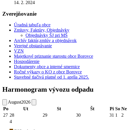
14. 2. 2024
Zverejňovanie
Úradná tabuľa obce
Zmluvy, Faktúry, Objednávky
Objednávky ŠJ pri MŠ
Archív faktúr,zmlúv a objednávok
Verejné obstarávanie
VZN
Majetkové priznanie starostu obce Borovce
Hospodárenie
Dokumenty obce a interné smernice
Ročné výkazy o KO z obce Borovce
Stavebné tlačivá platné od 1. apríla 2025.
Harmonogram vývozu odpadu
August
2026
Po
Ut
St
Št
Pi
So
Ne
27
28
29
30
31
1
2
4