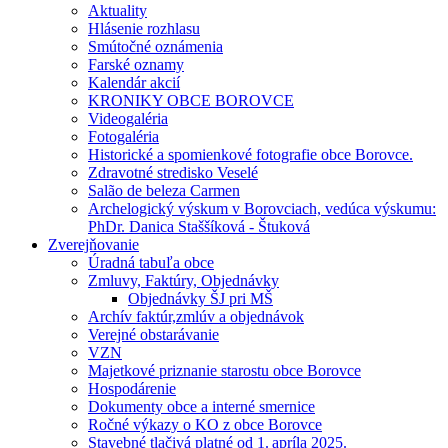
Aktuality
Hlásenie rozhlasu
Smútočné oznámenia
Farské oznamy
Kalendár akcií
KRONIKY OBCE BOROVCE
Videogaléria
Fotogaléria
Historické a spomienkové fotografie obce Borovce.
Zdravotné stredisko Veselé
Salão de beleza Carmen
Archelogický výskum v Borovciach, vedúca výskumu:
PhDr. Danica Staššíková - Štuková
Zverejňovanie
Úradná tabuľa obce
Zmluvy, Faktúry, Objednávky
Objednávky ŠJ pri MŠ
Archív faktúr,zmlúv a objednávok
Verejné obstarávanie
VZN
Majetkové priznanie starostu obce Borovce
Hospodárenie
Dokumenty obce a interné smernice
Ročné výkazy o KO z obce Borovce
Stavebné tlačivá platné od 1. apríla 2025.