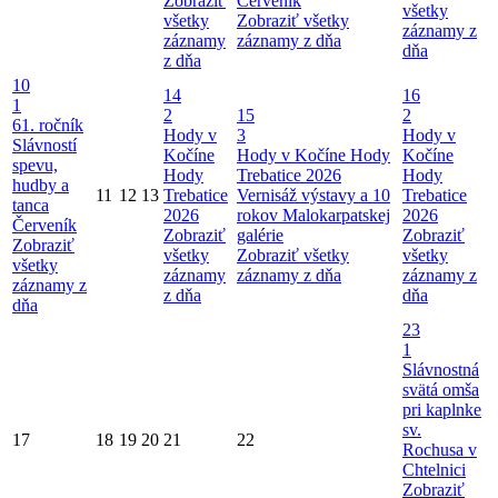
Zobraziť
Červeník
všetky
všetky
Zobraziť všetky
záznamy z
záznamy
záznamy z dňa
dňa
z dňa
10
14
16
1
2
15
2
61. ročník
Hody v
3
Hody v
Slávností
Kočíne
Hody v Kočíne
Hody
Kočíne
spevu,
Hody
Trebatice 2026
Hody
hudby a
11
12
13
Trebatice
Vernisáž výstavy a 10
Trebatice
tanca
2026
rokov Malokarpatskej
2026
Červeník
Zobraziť
galérie
Zobraziť
Zobraziť
všetky
Zobraziť všetky
všetky
všetky
záznamy
záznamy z dňa
záznamy z
záznamy z
z dňa
dňa
dňa
23
1
Slávnostná
svätá omša
pri kaplnke
sv.
17
18
19
20
21
22
Rochusa v
Chtelnici
Zobraziť