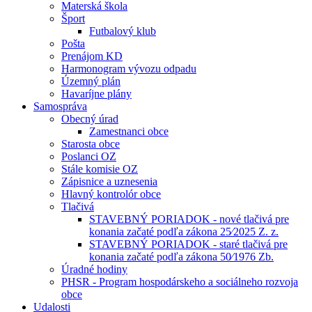
Materská škola
Šport
Futbalový klub
Pošta
Prenájom KD
Harmonogram vývozu odpadu
Územný plán
Havaríjne plány
Samospráva
Obecný úrad
Zamestnanci obce
Starosta obce
Poslanci OZ
Stále komisie OZ
Zápisnice a uznesenia
Hlavný kontrolór obce
Tlačivá
STAVEBNÝ PORIADOK - nové tlačivá pre
konania začaté podľa zákona 25⁄2025 Z. z.
STAVEBNÝ PORIADOK - staré tlačivá pre
konania začaté podľa zákona 50⁄1976 Zb.
Úradné hodiny
PHSR - Program hospodárskeho a sociálneho rozvoja
obce
Udalosti