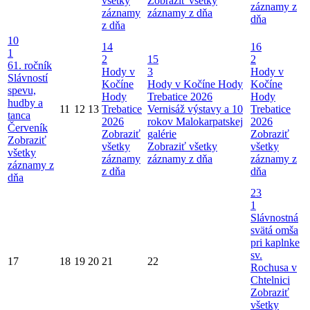
všetky
Zobraziť všetky
záznamy z
záznamy
záznamy z dňa
dňa
z dňa
10
14
16
1
2
15
2
61. ročník
Hody v
3
Hody v
Slávností
Kočíne
Hody v Kočíne
Hody
Kočíne
spevu,
Hody
Trebatice 2026
Hody
hudby a
11
12
13
Trebatice
Vernisáž výstavy a 10
Trebatice
tanca
2026
rokov Malokarpatskej
2026
Červeník
Zobraziť
galérie
Zobraziť
Zobraziť
všetky
Zobraziť všetky
všetky
všetky
záznamy
záznamy z dňa
záznamy z
záznamy z
z dňa
dňa
dňa
23
1
Slávnostná
svätá omša
pri kaplnke
sv.
17
18
19
20
21
22
Rochusa v
Chtelnici
Zobraziť
všetky