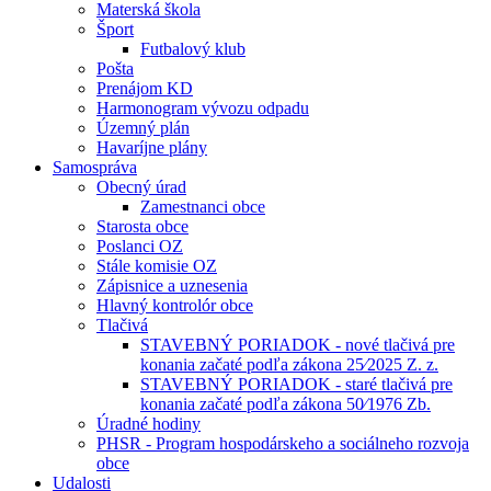
Materská škola
Šport
Futbalový klub
Pošta
Prenájom KD
Harmonogram vývozu odpadu
Územný plán
Havaríjne plány
Samospráva
Obecný úrad
Zamestnanci obce
Starosta obce
Poslanci OZ
Stále komisie OZ
Zápisnice a uznesenia
Hlavný kontrolór obce
Tlačivá
STAVEBNÝ PORIADOK - nové tlačivá pre
konania začaté podľa zákona 25⁄2025 Z. z.
STAVEBNÝ PORIADOK - staré tlačivá pre
konania začaté podľa zákona 50⁄1976 Zb.
Úradné hodiny
PHSR - Program hospodárskeho a sociálneho rozvoja
obce
Udalosti