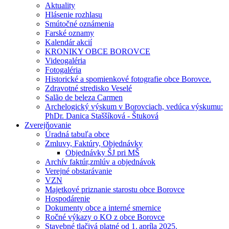
Aktuality
Hlásenie rozhlasu
Smútočné oznámenia
Farské oznamy
Kalendár akcií
KRONIKY OBCE BOROVCE
Videogaléria
Fotogaléria
Historické a spomienkové fotografie obce Borovce.
Zdravotné stredisko Veselé
Salão de beleza Carmen
Archelogický výskum v Borovciach, vedúca výskumu:
PhDr. Danica Staššíková - Štuková
Zverejňovanie
Úradná tabuľa obce
Zmluvy, Faktúry, Objednávky
Objednávky ŠJ pri MŠ
Archív faktúr,zmlúv a objednávok
Verejné obstarávanie
VZN
Majetkové priznanie starostu obce Borovce
Hospodárenie
Dokumenty obce a interné smernice
Ročné výkazy o KO z obce Borovce
Stavebné tlačivá platné od 1. apríla 2025.