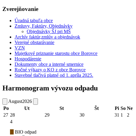
Zverejňovanie
Úradná tabuľa obce
Zmluvy, Faktúry, Objednávky
Objednávky ŠJ pri MŠ
Archív faktúr,zmlúv a objednávok
Verejné obstarávanie
VZN
Majetkové priznanie starostu obce Borovce
Hospodárenie
Dokumenty obce a interné smernice
Ročné výkazy o KO z obce Borovce
Stavebné tlačivá platné od 1. apríla 2025.
Harmonogram vývozu odpadu
August
2026
Po
Ut
St
Št
Pi
So
Ne
27
28
29
30
31
1
2
4
BIO odpad