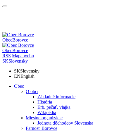
Obec
Borovce
Obec
Borovce
RSS
Mapa webu
SK
Slovensky
SK
Slovensky
EN
English
Obec
O obci
Základné informácie
História
Erb, pečať, vlajka
Wikipédia
Miestne organizácie
Jednota dôchodcov Slovenska
Farnosť Borovce