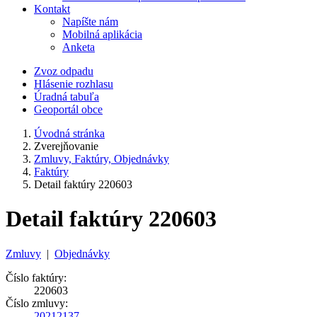
Kontakt
Napíšte nám
Mobilná aplikácia
Anketa
Zvoz odpadu
Hlásenie rozhlasu
Úradná tabuľa
Geoportál obce
Úvodná stránka
Zverejňovanie
Zmluvy, Faktúry, Objednávky
Faktúry
Detail faktúry 220603
Detail faktúry 220603
Zmluvy
|
Objednávky
Číslo faktúry:
220603
Číslo zmluvy:
20212137