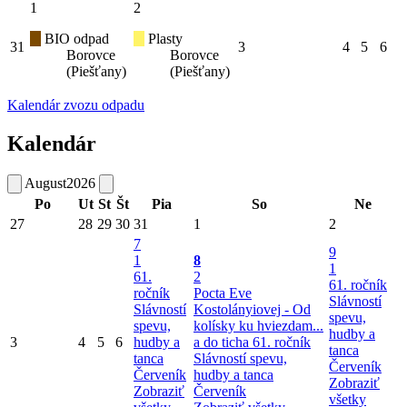
1
2
BIO odpad
Plasty
31
3
4
5
6
Borovce
Borovce
(Piešťany)
(Piešťany)
Kalendár zvozu odpadu
Kalendár
August
2026
Po
Ut
St
Št
Pia
So
Ne
27
28
29
30
31
1
2
7
9
1
8
1
61.
2
61. ročník
ročník
Pocta Eve
Slávností
Slávností
Kostolányiovej - Od
spevu,
spevu,
kolísky ku hviezdam...
hudby a
3
4
5
6
hudby a
a do ticha
61. ročník
tanca
tanca
Slávností spevu,
Červeník
Červeník
hudby a tanca
Zobraziť
Zobraziť
Červeník
všetky