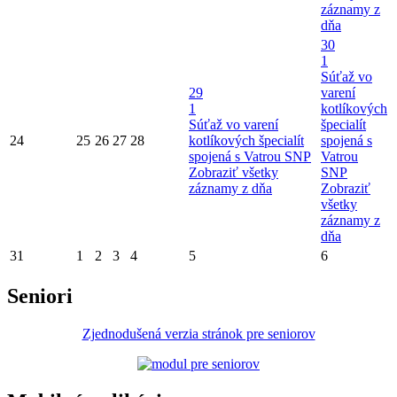
záznamy z
dňa
30
1
Súťaž vo
29
varení
1
kotlíkových
Súťaž vo varení
špecialít
24
25
26
27
28
kotlíkových špecialít
spojená s
spojená s Vatrou SNP
Vatrou
Zobraziť všetky
SNP
záznamy z dňa
Zobraziť
všetky
záznamy z
dňa
31
1
2
3
4
5
6
Seniori
Zjednodušená verzia stránok pre seniorov