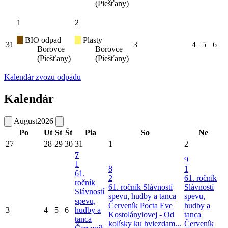
(Piešťany)
1
2
BIO odpad
Plasty
31
3
4
5
6
Borovce
Borovce
(Piešťany)
(Piešťany)
Kalendár zvozu odpadu
Kalendár
August
2026
Po
Ut
St
Št
Pia
So
Ne
27
28
29
30
31
1
2
7
9
1
8
1
61.
2
61. ročník
ročník
61. ročník Slávností
Slávností
Slávností
spevu, hudby a tanca
spevu,
spevu,
Červeník
Pocta Eve
hudby a
3
4
5
6
hudby a
Kostolányiovej - Od
tanca
tanca
kolísky ku hviezdam...
Červeník