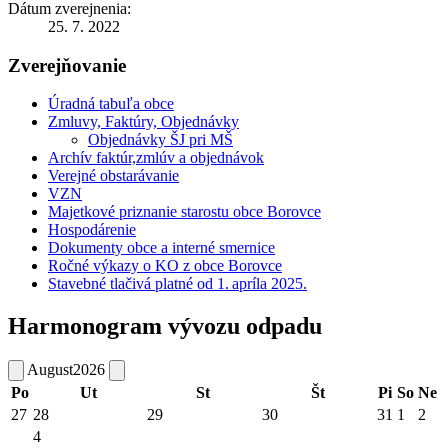
Dátum zverejnenia:
25. 7. 2022
Zverejňovanie
Úradná tabuľa obce
Zmluvy, Faktúry, Objednávky
Objednávky ŠJ pri MŠ
Archív faktúr,zmlúv a objednávok
Verejné obstarávanie
VZN
Majetkové priznanie starostu obce Borovce
Hospodárenie
Dokumenty obce a interné smernice
Ročné výkazy o KO z obce Borovce
Stavebné tlačivá platné od 1. apríla 2025.
Harmonogram vývozu odpadu
August
2026
Po
Ut
St
Št
Pi
So
Ne
27
28
29
30
31
1
2
4