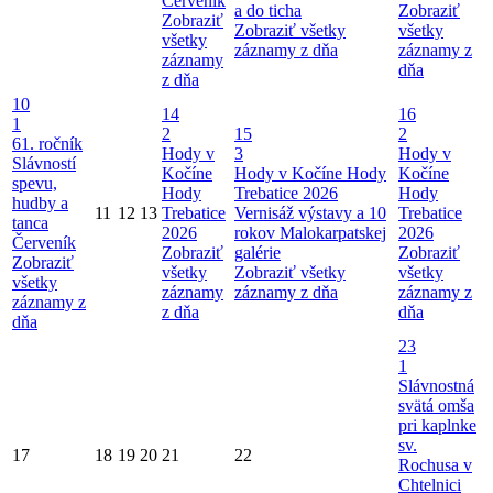
Červeník
a do ticha
Zobraziť
Zobraziť
Zobraziť všetky
všetky
všetky
záznamy z dňa
záznamy z
záznamy
dňa
z dňa
10
14
16
1
2
15
2
61. ročník
Hody v
3
Hody v
Slávností
Kočíne
Hody v Kočíne
Hody
Kočíne
spevu,
Hody
Trebatice 2026
Hody
hudby a
11
12
13
Trebatice
Vernisáž výstavy a 10
Trebatice
tanca
2026
rokov Malokarpatskej
2026
Červeník
Zobraziť
galérie
Zobraziť
Zobraziť
všetky
Zobraziť všetky
všetky
všetky
záznamy
záznamy z dňa
záznamy z
záznamy z
z dňa
dňa
dňa
23
1
Slávnostná
svätá omša
pri kaplnke
sv.
17
18
19
20
21
22
Rochusa v
Chtelnici