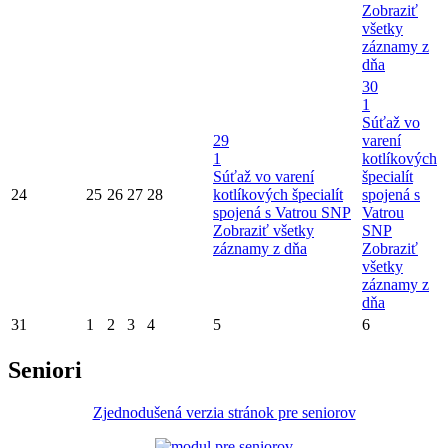
Zobraziť
všetky
záznamy z
dňa
30
1
Súťaž vo
29
varení
1
kotlíkových
Súťaž vo varení
špecialít
24
25
26
27
28
kotlíkových špecialít
spojená s
spojená s Vatrou SNP
Vatrou
Zobraziť všetky
SNP
záznamy z dňa
Zobraziť
všetky
záznamy z
dňa
31
1
2
3
4
5
6
Seniori
Zjednodušená verzia stránok pre seniorov