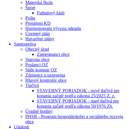
Materská škola
Šport
Futbalový klub
Pošta
Prenájom KD
Harmonogram vývozu odpadu
Územný plán
Havaríjne plány
Samospráva
Obecný úrad
Zamestnanci obce
Starosta obce
Poslanci OZ
Stále komisie OZ
Zápisnice a uznesenia
Hlavný kontrolór obce
Tlačivá
STAVEBNÝ PORIADOK - nové tlačivá pre
konania začaté podľa zákona 25⁄2025 Z. z.
STAVEBNÝ PORIADOK - staré tlačivá pre
konania začaté podľa zákona 50⁄1976 Zb.
Úradné hodiny
PHSR - Program hospodárskeho a sociálneho rozvoja
obce
Udalosti