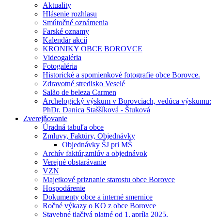
Aktuality
Hlásenie rozhlasu
Smútočné oznámenia
Farské oznamy
Kalendár akcií
KRONIKY OBCE BOROVCE
Videogaléria
Fotogaléria
Historické a spomienkové fotografie obce Borovce.
Zdravotné stredisko Veselé
Salão de beleza Carmen
Archelogický výskum v Borovciach, vedúca výskumu:
PhDr. Danica Staššíková - Štuková
Zverejňovanie
Úradná tabuľa obce
Zmluvy, Faktúry, Objednávky
Objednávky ŠJ pri MŠ
Archív faktúr,zmlúv a objednávok
Verejné obstarávanie
VZN
Majetkové priznanie starostu obce Borovce
Hospodárenie
Dokumenty obce a interné smernice
Ročné výkazy o KO z obce Borovce
Stavebné tlačivá platné od 1. apríla 2025.