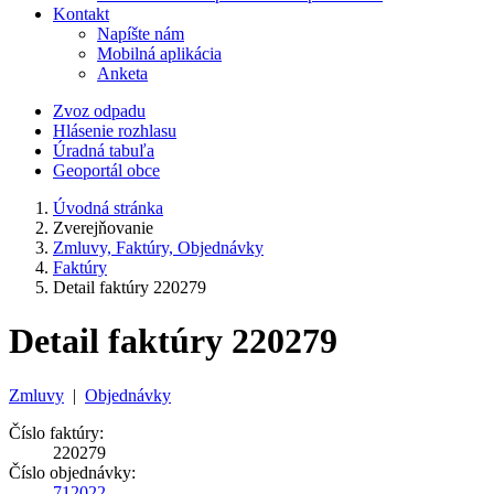
Kontakt
Napíšte nám
Mobilná aplikácia
Anketa
Zvoz odpadu
Hlásenie rozhlasu
Úradná tabuľa
Geoportál obce
Úvodná stránka
Zverejňovanie
Zmluvy, Faktúry, Objednávky
Faktúry
Detail faktúry 220279
Detail faktúry 220279
Zmluvy
|
Objednávky
Číslo faktúry:
220279
Číslo objednávky:
712022