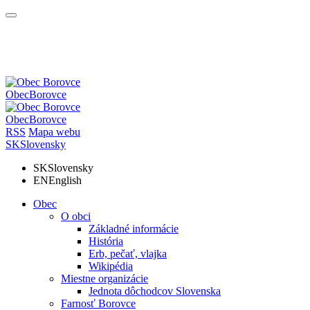
Obec
Borovce
Obec
Borovce
RSS
Mapa webu
SK
Slovensky
SK
Slovensky
EN
English
Obec
O obci
Základné informácie
História
Erb, pečať, vlajka
Wikipédia
Miestne organizácie
Jednota dôchodcov Slovenska
Farnosť Borovce