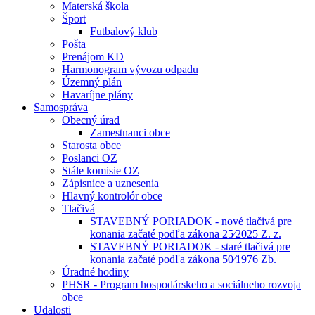
Materská škola
Šport
Futbalový klub
Pošta
Prenájom KD
Harmonogram vývozu odpadu
Územný plán
Havaríjne plány
Samospráva
Obecný úrad
Zamestnanci obce
Starosta obce
Poslanci OZ
Stále komisie OZ
Zápisnice a uznesenia
Hlavný kontrolór obce
Tlačivá
STAVEBNÝ PORIADOK - nové tlačivá pre
konania začaté podľa zákona 25⁄2025 Z. z.
STAVEBNÝ PORIADOK - staré tlačivá pre
konania začaté podľa zákona 50⁄1976 Zb.
Úradné hodiny
PHSR - Program hospodárskeho a sociálneho rozvoja
obce
Udalosti