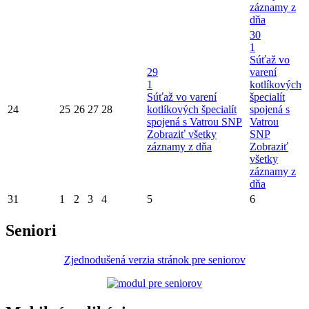
záznamy z
dňa
30
1
Súťaž vo
29
varení
1
kotlíkových
Súťaž vo varení
špecialít
24
25
26
27
28
kotlíkových špecialít
spojená s
spojená s Vatrou SNP
Vatrou
Zobraziť všetky
SNP
záznamy z dňa
Zobraziť
všetky
záznamy z
dňa
31
1
2
3
4
5
6
Seniori
Zjednodušená verzia stránok pre seniorov