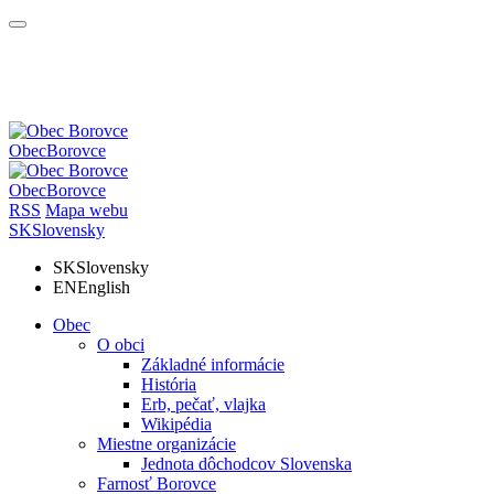
Obec
Borovce
Obec
Borovce
RSS
Mapa webu
SK
Slovensky
SK
Slovensky
EN
English
Obec
O obci
Základné informácie
História
Erb, pečať, vlajka
Wikipédia
Miestne organizácie
Jednota dôchodcov Slovenska
Farnosť Borovce