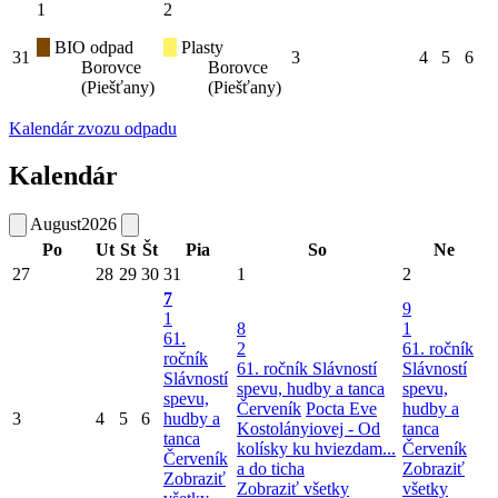
1
2
BIO odpad
Plasty
31
3
4
5
6
Borovce
Borovce
(Piešťany)
(Piešťany)
Kalendár zvozu odpadu
Kalendár
August
2026
Po
Ut
St
Št
Pia
So
Ne
27
28
29
30
31
1
2
7
9
1
8
1
61.
2
61. ročník
ročník
61. ročník Slávností
Slávností
Slávností
spevu, hudby a tanca
spevu,
spevu,
Červeník
Pocta Eve
hudby a
3
4
5
6
hudby a
Kostolányiovej - Od
tanca
tanca
kolísky ku hviezdam...
Červeník
Červeník
a do ticha
Zobraziť
Zobraziť
Zobraziť všetky
všetky