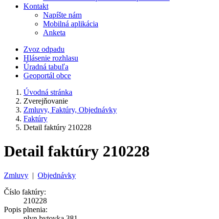
Kontakt
Napíšte nám
Mobilná aplikácia
Anketa
Zvoz odpadu
Hlásenie rozhlasu
Úradná tabuľa
Geoportál obce
Úvodná stránka
Zverejňovanie
Zmluvy, Faktúry, Objednávky
Faktúry
Detail faktúry 210228
Detail faktúry 210228
Zmluvy
|
Objednávky
Číslo faktúry:
210228
Popis plnenia:
plyn bytovka 381