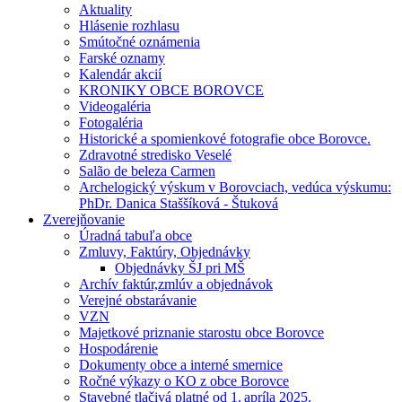
Aktuality
Hlásenie rozhlasu
Smútočné oznámenia
Farské oznamy
Kalendár akcií
KRONIKY OBCE BOROVCE
Videogaléria
Fotogaléria
Historické a spomienkové fotografie obce Borovce.
Zdravotné stredisko Veselé
Salão de beleza Carmen
Archelogický výskum v Borovciach, vedúca výskumu:
PhDr. Danica Staššíková - Štuková
Zverejňovanie
Úradná tabuľa obce
Zmluvy, Faktúry, Objednávky
Objednávky ŠJ pri MŠ
Archív faktúr,zmlúv a objednávok
Verejné obstarávanie
VZN
Majetkové priznanie starostu obce Borovce
Hospodárenie
Dokumenty obce a interné smernice
Ročné výkazy o KO z obce Borovce
Stavebné tlačivá platné od 1. apríla 2025.