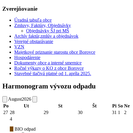
Zverejňovanie
Úradná tabuľa obce
Zmluvy, Faktúry, Objednávky
Objednávky ŠJ pri MŠ
Archív faktúr,zmlúv a objednávok
Verejné obstarávanie
VZN
Majetkové priznanie starostu obce Borovce
Hospodárenie
Dokumenty obce a interné smernice
Ročné výkazy o KO z obce Borovce
Stavebné tlačivá platné od 1. apríla 2025.
Harmonogram vývozu odpadu
August
2026
Po
Ut
St
Št
Pi
So
Ne
27
28
29
30
31
1
2
4
BIO odpad