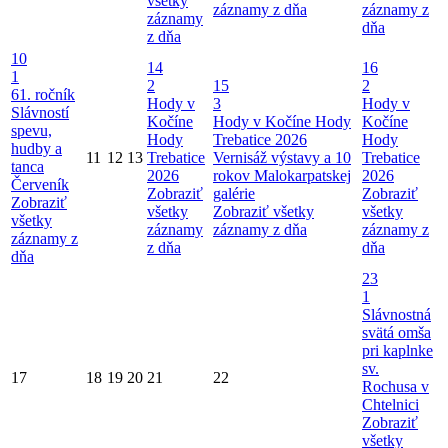
všetky
záznamy z dňa
záznamy z
záznamy
dňa
z dňa
10
14
16
1
2
15
2
61. ročník
Hody v
3
Hody v
Slávností
Kočíne
Hody v Kočíne
Hody
Kočíne
spevu,
Hody
Trebatice 2026
Hody
hudby a
11
12
13
Trebatice
Vernisáž výstavy a 10
Trebatice
tanca
2026
rokov Malokarpatskej
2026
Červeník
Zobraziť
galérie
Zobraziť
Zobraziť
všetky
Zobraziť všetky
všetky
všetky
záznamy
záznamy z dňa
záznamy z
záznamy z
z dňa
dňa
dňa
23
1
Slávnostná
svätá omša
pri kaplnke
sv.
17
18
19
20
21
22
Rochusa v
Chtelnici
Zobraziť
všetky