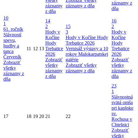
všetky
Zobraziť všetky
záznamy z
záznamy
záznamy z dňa
dňa
z dňa
10
14
16
1
2
15
2
61. ročník
Hody v
3
Hody v
Slávností
Kočíne
Hody v Kočíne
Hody
Kočíne
spevu,
Hody
Trebatice 2026
Hody
hudby a
11
12
13
Trebatice
Vernisáž výstavy a 10
Trebatice
tanca
2026
rokov Malokarpatskej
2026
Červeník
Zobraziť
galérie
Zobraziť
Zobraziť
všetky
Zobraziť všetky
všetky
všetky
záznamy
záznamy z dňa
záznamy z
záznamy z
z dňa
dňa
dňa
23
1
Slávnostná
svätá omša
pri kaplnke
sv.
17
18
19
20
21
22
Rochusa v
Chtelnici
Zobraziť
všetky