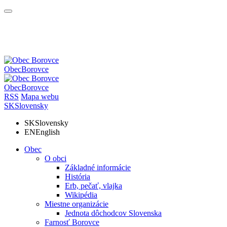
Obec
Borovce
Obec
Borovce
RSS
Mapa webu
SK
Slovensky
SK
Slovensky
EN
English
Obec
O obci
Základné informácie
História
Erb, pečať, vlajka
Wikipédia
Miestne organizácie
Jednota dôchodcov Slovenska
Farnosť Borovce