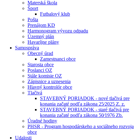
Materská škola
Šport
Futbalový klub
Pošta
Prenájom KD
Harmonogram vývozu odpadu
Územný plán
Havaríjne plány
Samospráva
Obecný úrad
Zamestnanci obce
Starosta obce
Poslanci OZ
Stále komisie OZ
Zápisnice a uznesenia
Hlavný kontrolór obce
Tlačivá
STAVEBNÝ PORIADOK - nové tlačivá pre
konania začaté podľa zákona 25⁄2025 Z. z.
STAVEBNÝ PORIADOK - staré tlačivá pre
konania začaté podľa zákona 50⁄1976 Zb.
Úradné hodiny
PHSR - Program hospodárskeho a sociálneho rozvoja
obce
Udalosti