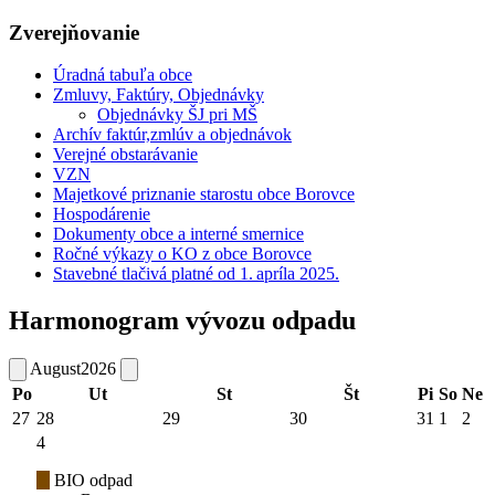
Zverejňovanie
Úradná tabuľa obce
Zmluvy, Faktúry, Objednávky
Objednávky ŠJ pri MŠ
Archív faktúr,zmlúv a objednávok
Verejné obstarávanie
VZN
Majetkové priznanie starostu obce Borovce
Hospodárenie
Dokumenty obce a interné smernice
Ročné výkazy o KO z obce Borovce
Stavebné tlačivá platné od 1. apríla 2025.
Harmonogram vývozu odpadu
August
2026
Po
Ut
St
Št
Pi
So
Ne
27
28
29
30
31
1
2
4
BIO odpad