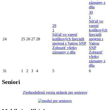
záznamy z
dňa
30
1
Súťaž vo
29
varení
1
kotlíkových
Súťaž vo varení
špecialít
24
25
26
27
28
kotlíkových špecialít
spojená s
spojená s Vatrou SNP
Vatrou
Zobraziť všetky
SNP
záznamy z dňa
Zobraziť
všetky
záznamy z
dňa
31
1
2
3
4
5
6
Seniori
Zjednodušená verzia stránok pre seniorov