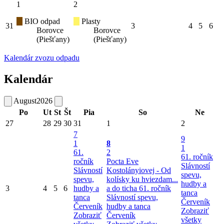
1
2
BIO odpad
Plasty
31
3
4
5
6
Borovce
Borovce
(Piešťany)
(Piešťany)
Kalendár zvozu odpadu
Kalendár
August
2026
Po
Ut
St
Št
Pia
So
Ne
27
28
29
30
31
1
2
7
9
1
8
1
61.
2
61. ročník
ročník
Pocta Eve
Slávností
Slávností
Kostolányiovej - Od
spevu,
spevu,
kolísky ku hviezdam...
hudby a
3
4
5
6
hudby a
a do ticha
61. ročník
tanca
tanca
Slávností spevu,
Červeník
Červeník
hudby a tanca
Zobraziť
Zobraziť
Červeník
všetky