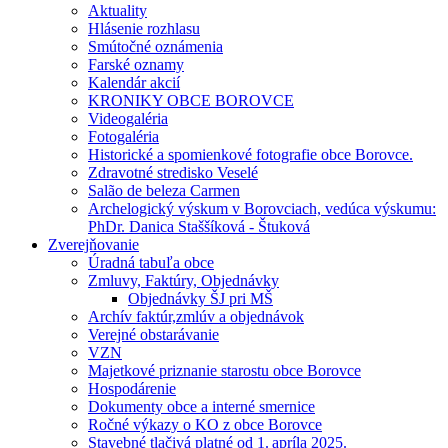
Aktuality
Hlásenie rozhlasu
Smútočné oznámenia
Farské oznamy
Kalendár akcií
KRONIKY OBCE BOROVCE
Videogaléria
Fotogaléria
Historické a spomienkové fotografie obce Borovce.
Zdravotné stredisko Veselé
Salão de beleza Carmen
Archelogický výskum v Borovciach, vedúca výskumu:
PhDr. Danica Staššíková - Štuková
Zverejňovanie
Úradná tabuľa obce
Zmluvy, Faktúry, Objednávky
Objednávky ŠJ pri MŠ
Archív faktúr,zmlúv a objednávok
Verejné obstarávanie
VZN
Majetkové priznanie starostu obce Borovce
Hospodárenie
Dokumenty obce a interné smernice
Ročné výkazy o KO z obce Borovce
Stavebné tlačivá platné od 1. apríla 2025.