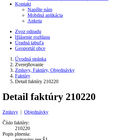
Kontakt
Napíšte nám
Mobilná aplikácia
Anketa
Zvoz odpadu
Hlásenie rozhlasu
Úradná tabuľa
Geoportál obce
Úvodná stránka
Zverejňovanie
Zmluvy, Faktúry, Objednávky
Faktúry
Detail faktúry 210220
Detail faktúry 210220
Zmluvy
|
Objednávky
Číslo faktúry:
210220
Popis plnenia:
potraviny pre ŠJ