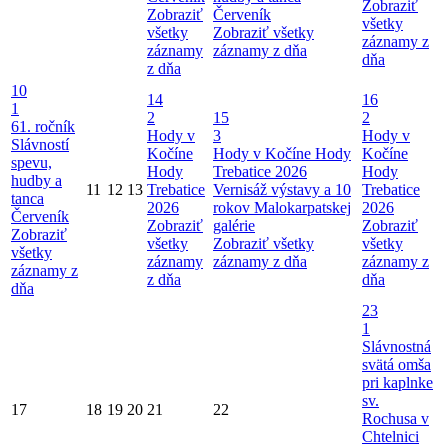
Zobraziť
Zobraziť
Červeník
všetky
všetky
Zobraziť všetky
záznamy z
záznamy
záznamy z dňa
dňa
z dňa
10
14
16
1
2
15
2
61. ročník
Hody v
3
Hody v
Slávností
Kočíne
Hody v Kočíne
Hody
Kočíne
spevu,
Hody
Trebatice 2026
Hody
hudby a
11
12
13
Trebatice
Vernisáž výstavy a 10
Trebatice
tanca
2026
rokov Malokarpatskej
2026
Červeník
Zobraziť
galérie
Zobraziť
Zobraziť
všetky
Zobraziť všetky
všetky
všetky
záznamy
záznamy z dňa
záznamy z
záznamy z
z dňa
dňa
dňa
23
1
Slávnostná
svätá omša
pri kaplnke
sv.
17
18
19
20
21
22
Rochusa v
Chtelnici