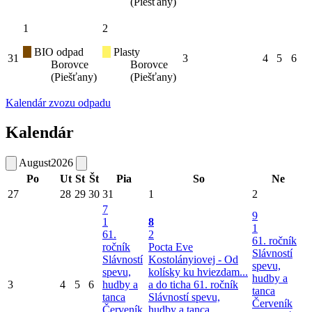
(Piešťany)
1
2
BIO odpad
Plasty
31
3
4
5
6
Borovce
Borovce
(Piešťany)
(Piešťany)
Kalendár zvozu odpadu
Kalendár
August
2026
Po
Ut
St
Št
Pia
So
Ne
27
28
29
30
31
1
2
7
9
1
8
1
61.
2
61. ročník
ročník
Pocta Eve
Slávností
Slávností
Kostolányiovej - Od
spevu,
spevu,
kolísky ku hviezdam...
hudby a
3
4
5
6
hudby a
a do ticha
61. ročník
tanca
tanca
Slávností spevu,
Červeník
Červeník
hudby a tanca