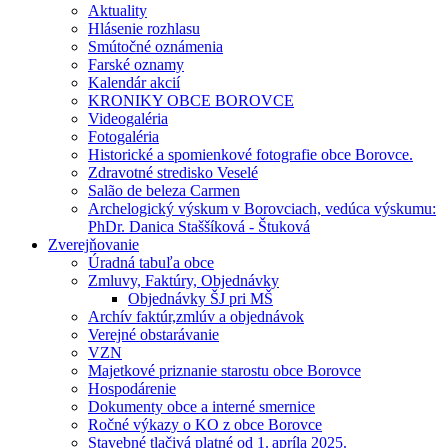
Aktuality
Hlásenie rozhlasu
Smútočné oznámenia
Farské oznamy
Kalendár akcií
KRONIKY OBCE BOROVCE
Videogaléria
Fotogaléria
Historické a spomienkové fotografie obce Borovce.
Zdravotné stredisko Veselé
Salão de beleza Carmen
Archelogický výskum v Borovciach, vedúca výskumu:
PhDr. Danica Staššíková - Štuková
Zverejňovanie
Úradná tabuľa obce
Zmluvy, Faktúry, Objednávky
Objednávky ŠJ pri MŠ
Archív faktúr,zmlúv a objednávok
Verejné obstarávanie
VZN
Majetkové priznanie starostu obce Borovce
Hospodárenie
Dokumenty obce a interné smernice
Ročné výkazy o KO z obce Borovce
Stavebné tlačivá platné od 1. apríla 2025.