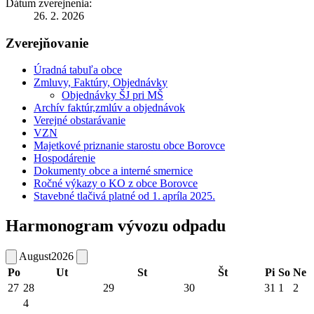
Dátum zverejnenia:
26. 2. 2026
Zverejňovanie
Úradná tabuľa obce
Zmluvy, Faktúry, Objednávky
Objednávky ŠJ pri MŠ
Archív faktúr,zmlúv a objednávok
Verejné obstarávanie
VZN
Majetkové priznanie starostu obce Borovce
Hospodárenie
Dokumenty obce a interné smernice
Ročné výkazy o KO z obce Borovce
Stavebné tlačivá platné od 1. apríla 2025.
Harmonogram vývozu odpadu
August
2026
Po
Ut
St
Št
Pi
So
Ne
27
28
29
30
31
1
2
4