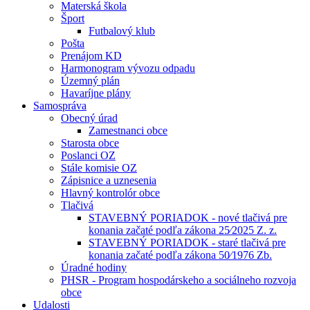
Materská škola
Šport
Futbalový klub
Pošta
Prenájom KD
Harmonogram vývozu odpadu
Územný plán
Havaríjne plány
Samospráva
Obecný úrad
Zamestnanci obce
Starosta obce
Poslanci OZ
Stále komisie OZ
Zápisnice a uznesenia
Hlavný kontrolór obce
Tlačivá
STAVEBNÝ PORIADOK - nové tlačivá pre
konania začaté podľa zákona 25⁄2025 Z. z.
STAVEBNÝ PORIADOK - staré tlačivá pre
konania začaté podľa zákona 50⁄1976 Zb.
Úradné hodiny
PHSR - Program hospodárskeho a sociálneho rozvoja
obce
Udalosti