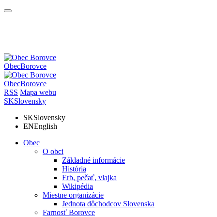
Obec
Borovce
Obec
Borovce
RSS
Mapa webu
SK
Slovensky
SK
Slovensky
EN
English
Obec
O obci
Základné informácie
História
Erb, pečať, vlajka
Wikipédia
Miestne organizácie
Jednota dôchodcov Slovenska
Farnosť Borovce