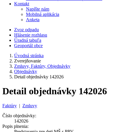
Kontakt
Napíšte nám
Mobilná aplikácia
Anketa
Zvoz odpadu
Hlásenie rozhlasu
Úradná tabuľa
Geoportál obce
Úvodná stránka
Zverejňovanie
Zmluvy, Faktúry, Objednávky
Objednávky
Detail objednávky 142026
Detail objednávky 142026
Faktúry
|
Zmluvy
Číslo objednávky:
142026
Popis plnenia:
Predstavenia pre deti MŠ s PPV