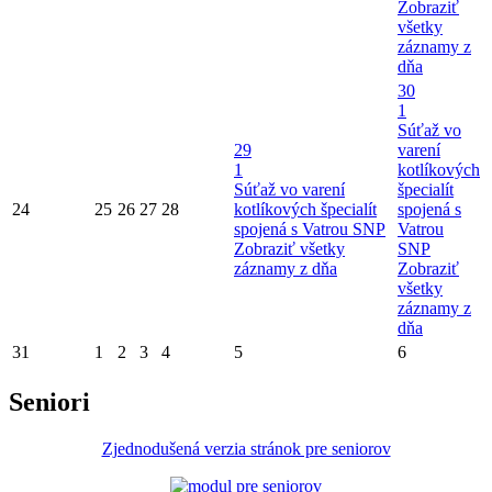
Zobraziť
všetky
záznamy z
dňa
30
1
Súťaž vo
29
varení
1
kotlíkových
Súťaž vo varení
špecialít
24
25
26
27
28
kotlíkových špecialít
spojená s
spojená s Vatrou SNP
Vatrou
Zobraziť všetky
SNP
záznamy z dňa
Zobraziť
všetky
záznamy z
dňa
31
1
2
3
4
5
6
Seniori
Zjednodušená verzia stránok pre seniorov