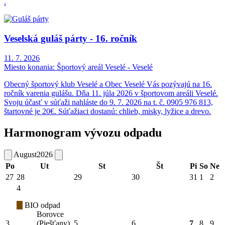
.
Veselská guláš párty - 16. ročník
11. 7. 2026
Miesto konania:
Športový areál Veselé - Veselé
Obecný športový klub Veselé a Obec Veselé Vás pozývajú na 16.
ročník varenia gulášu. Dňa 11. júla 2026 v športovom areáli Veselé.
Svoju účasť v súťaži nahláste do 9. 7. 2026 na t. č. 0905 976 813,
štartovné je 20€. Súťažiaci dostanú: chlieb, misky, lyžice a drevo.
Harmonogram vývozu odpadu
August
2026
Po
Ut
St
Št
Pi
So
Ne
27
28
29
30
31
1
2
4
BIO odpad
Borovce
3
(Piešťany)
5
6
7
8
9