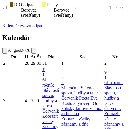
BIO odpad
Plasty
31
3
4
5
6
Borovce
Borovce
(Piešťany)
(Piešťany)
Kalendár zvozu odpadu
Kalendár
August
2026
Po
Ut
St
Št
Pia
So
Ne
27
28
29
30
31
1
2
7
9
1
8
1
61.
2
61. ročník
ročník
61. ročník Slávností
Slávností
Slávností
spevu, hudby a tanca
spevu,
spevu,
Červeník
Pocta Eve
hudby a
3
4
5
6
hudby a
Kostolányiovej - Od
tanca
tanca
kolísky ku hviezdam...
Červeník
Červeník
a do ticha
Zobraziť
Zobraziť
Zobraziť všetky
všetky
všetky
záznamy z dňa
záznamy z
záznamy