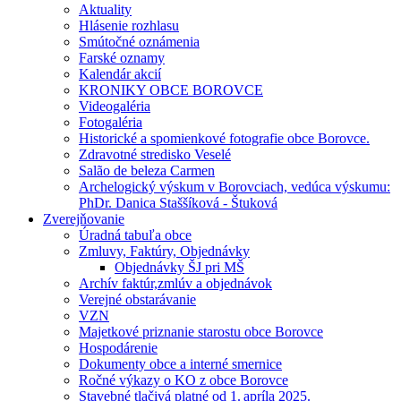
Aktuality
Hlásenie rozhlasu
Smútočné oznámenia
Farské oznamy
Kalendár akcií
KRONIKY OBCE BOROVCE
Videogaléria
Fotogaléria
Historické a spomienkové fotografie obce Borovce.
Zdravotné stredisko Veselé
Salão de beleza Carmen
Archelogický výskum v Borovciach, vedúca výskumu:
PhDr. Danica Staššíková - Štuková
Zverejňovanie
Úradná tabuľa obce
Zmluvy, Faktúry, Objednávky
Objednávky ŠJ pri MŠ
Archív faktúr,zmlúv a objednávok
Verejné obstarávanie
VZN
Majetkové priznanie starostu obce Borovce
Hospodárenie
Dokumenty obce a interné smernice
Ročné výkazy o KO z obce Borovce
Stavebné tlačivá platné od 1. apríla 2025.