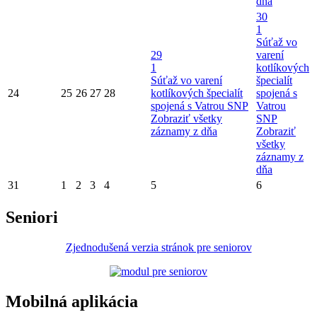
dňa
30
1
Súťaž vo
29
varení
1
kotlíkových
Súťaž vo varení
špecialít
24
25
26
27
28
kotlíkových špecialít
spojená s
spojená s Vatrou SNP
Vatrou
Zobraziť všetky
SNP
záznamy z dňa
Zobraziť
všetky
záznamy z
dňa
31
1
2
3
4
5
6
Seniori
Zjednodušená verzia stránok pre seniorov
Mobilná aplikácia