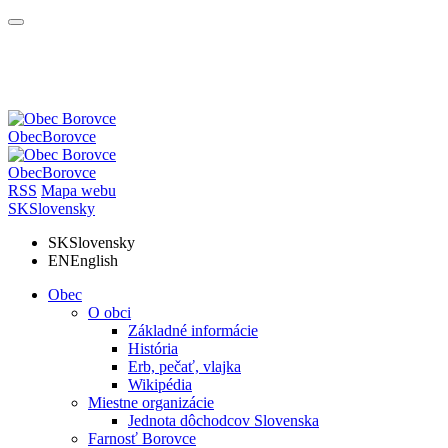
Obec
Borovce
Obec
Borovce
RSS
Mapa webu
SK
Slovensky
SK
Slovensky
EN
English
Obec
O obci
Základné informácie
História
Erb, pečať, vlajka
Wikipédia
Miestne organizácie
Jednota dôchodcov Slovenska
Farnosť Borovce