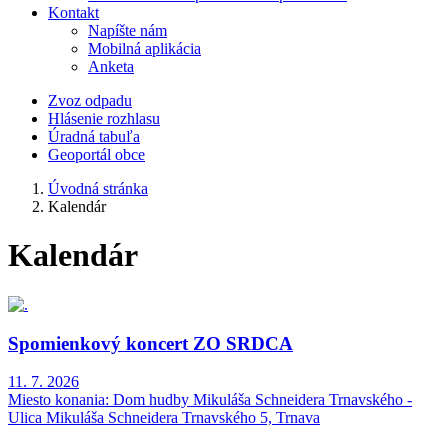
Kontakt
Napíšte nám
Mobilná aplikácia
Anketa
Zvoz odpadu
Hlásenie rozhlasu
Úradná tabuľa
Geoportál obce
Úvodná stránka
Kalendár
Kalendár
Spomienkový koncert ZO SRDCA
11. 7. 2026
Miesto konania:
Dom hudby Mikuláša Schneidera Trnavského -
Ulica Mikuláša Schneidera Trnavského 5, Trnava