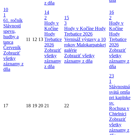
dňa
z dňa
10
14
16
1
2
15
2
61. ročník
Hody v
3
Hody v
Slávností
Kočíne
Hody v Kočíne
Hody
Kočíne
spevu,
Hody
Trebatice 2026
Hody
hudby a
11
12
13
Trebatice
Vernisáž výstavy a 10
Trebatice
tanca
2026
rokov Malokarpatskej
2026
Červeník
Zobraziť
galérie
Zobraziť
Zobraziť
všetky
Zobraziť všetky
všetky
všetky
záznamy
záznamy z dňa
záznamy z
záznamy z
z dňa
dňa
dňa
23
1
Slávnostná
svätá omša
pri kaplnke
sv.
17
18
19
20
21
22
Rochusa v
Chtelnici
Zobraziť
všetky
záznamy z