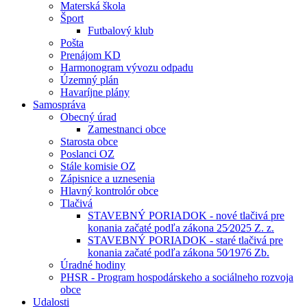
Materská škola
Šport
Futbalový klub
Pošta
Prenájom KD
Harmonogram vývozu odpadu
Územný plán
Havaríjne plány
Samospráva
Obecný úrad
Zamestnanci obce
Starosta obce
Poslanci OZ
Stále komisie OZ
Zápisnice a uznesenia
Hlavný kontrolór obce
Tlačivá
STAVEBNÝ PORIADOK - nové tlačivá pre
konania začaté podľa zákona 25⁄2025 Z. z.
STAVEBNÝ PORIADOK - staré tlačivá pre
konania začaté podľa zákona 50⁄1976 Zb.
Úradné hodiny
PHSR - Program hospodárskeho a sociálneho rozvoja
obce
Udalosti