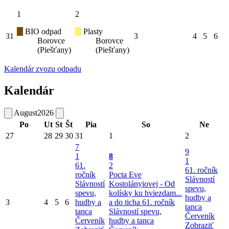
1
2
BIO odpad
Plasty
31
3
4
5
6
Borovce
Borovce
(Piešťany)
(Piešťany)
Kalendár zvozu odpadu
Kalendár
August
2026
Po
Ut
St
Št
Pia
So
Ne
27
28
29
30
31
1
2
7
9
1
8
1
61.
2
61. ročník
ročník
Pocta Eve
Slávností
Slávností
Kostolányiovej - Od
spevu,
spevu,
kolísky ku hviezdam...
hudby a
3
4
5
6
hudby a
a do ticha
61. ročník
tanca
tanca
Slávností spevu,
Červeník
Červeník
hudby a tanca
Zobraziť