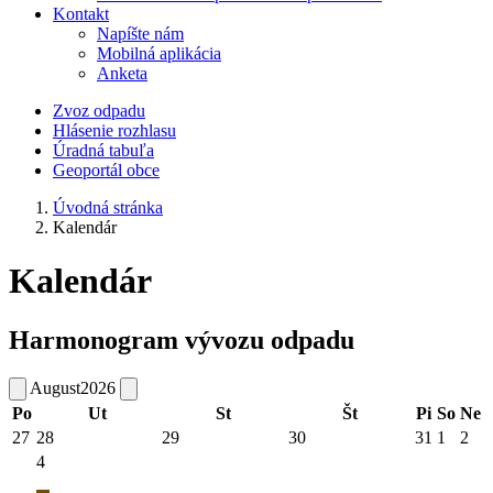
Kontakt
Napíšte nám
Mobilná aplikácia
Anketa
Zvoz odpadu
Hlásenie rozhlasu
Úradná tabuľa
Geoportál obce
Úvodná stránka
Kalendár
Kalendár
Harmonogram vývozu odpadu
August
2026
Po
Ut
St
Št
Pi
So
Ne
27
28
29
30
31
1
2
4