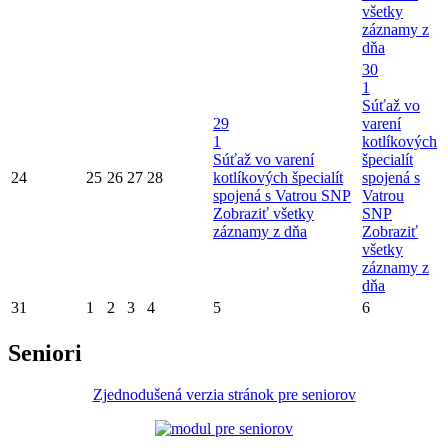
všetky
záznamy z
dňa
30
1
Súťaž vo
29
varení
1
kotlíkových
Súťaž vo varení
špecialít
24
25
26
27
28
kotlíkových špecialít
spojená s
spojená s Vatrou SNP
Vatrou
Zobraziť všetky
SNP
záznamy z dňa
Zobraziť
všetky
záznamy z
dňa
31
1
2
3
4
5
6
Seniori
Zjednodušená verzia stránok pre seniorov