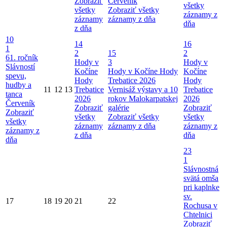
Zobraziť
Červeník
všetky
všetky
Zobraziť všetky
záznamy z
záznamy
záznamy z dňa
dňa
z dňa
10
14
16
1
2
15
2
61. ročník
Hody v
3
Hody v
Slávností
Kočíne
Hody v Kočíne
Hody
Kočíne
spevu,
Hody
Trebatice 2026
Hody
hudby a
11
12
13
Trebatice
Vernisáž výstavy a 10
Trebatice
tanca
2026
rokov Malokarpatskej
2026
Červeník
Zobraziť
galérie
Zobraziť
Zobraziť
všetky
Zobraziť všetky
všetky
všetky
záznamy
záznamy z dňa
záznamy z
záznamy z
z dňa
dňa
dňa
23
1
Slávnostná
svätá omša
pri kaplnke
sv.
17
18
19
20
21
22
Rochusa v
Chtelnici
Zobraziť