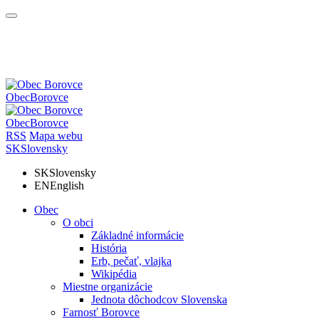
Obec
Borovce
Obec
Borovce
RSS
Mapa webu
SK
Slovensky
SK
Slovensky
EN
English
Obec
O obci
Základné informácie
História
Erb, pečať, vlajka
Wikipédia
Miestne organizácie
Jednota dôchodcov Slovenska
Farnosť Borovce