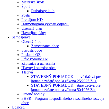
Materská škola
Šport
Futbalový klub
Pošta
Prenájom KD
Harmonogram vývozu odpadu
Územný plán
Havaríjne plány
Samospráva
Obecný úrad
Zamestnanci obce
Starosta obce
Poslanci OZ
Stále komisie OZ
Zápisnice a uznesenia
Hlavný kontrolór obce
Tlačivá
STAVEBNÝ PORIADOK - nové tlačivá pre
konania začaté podľa zákona 25⁄2025 Z. z.
STAVEBNÝ PORIADOK - staré tlačivá pre
konania začaté podľa zákona 50⁄1976 Zb.
Úradné hodiny
PHSR - Program hospodárskeho a sociálneho rozvoja
obce
Udalosti